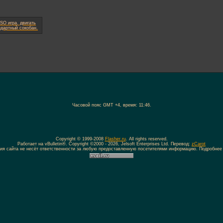
Часовой пояс GMT +4, время:
11:46
.
Copyright © 1999-2008
Flasher.ru
. All rights reserved.
Работает на vBulletin®. Copyright ©2000 - 2026, Jelsoft Enterprises Ltd. Перевод:
zCarot
ия сайта не несёт ответственности за любую предоставленную посетителями информацию. Подробнее