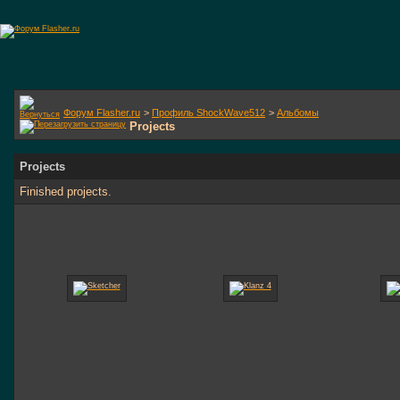
Форум Flasher.ru
>
Профиль ShockWave512
>
Альбомы
Projects
Projects
Finished projects.