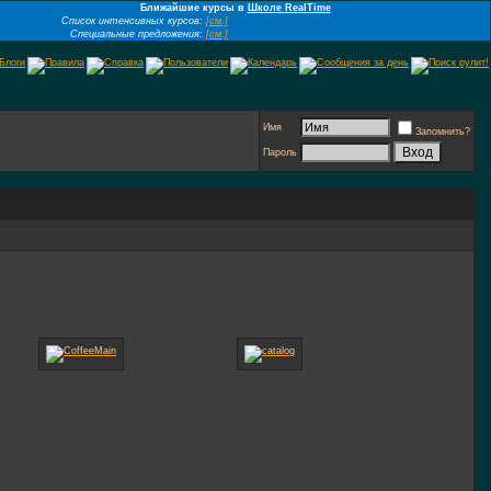
Ближайшие курсы в
Школе RealTime
Список интенсивных курсов:
[см.]
Специальные предложения:
[см.]
Имя
Запомнить?
Пароль