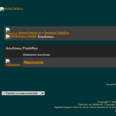
Форум Flasher.ru
>
Профиль FlashRus
Альбомы
Альбомы FlashRus
Название альбома
Attachments
Часовой
Copyright © 19
Работает на vBulletin®. Copyright 
Администрация сайта не несёт ответственности за л