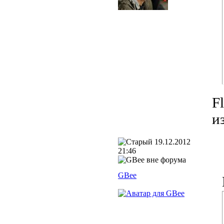
}
/**

		 * Коллбэк возвращаемого результата работы foo()

		 */
public
fun
public
fun
			_onFoo = value;

			_web.
}
}
}
F
из
19.12.2012
21:46
GBee