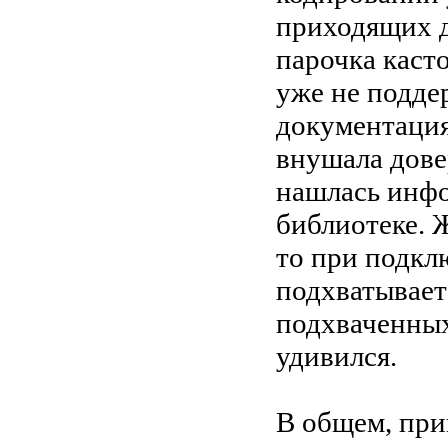
приходящих д
парочка каст
уже не подде
документация
внушала дове
нашлась инф
библиотеке. 
то при подкл
подхватывает
подхваченных
удивился.
В общем, пр