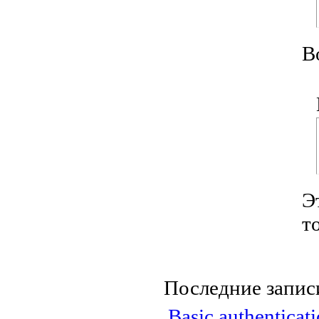
В
Э
т
Последние запис
Basic authentica