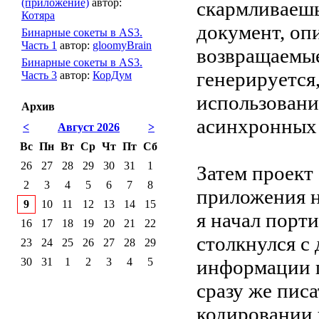
(приложение)
автор:
скармливаешь
Котяра
документ, о
Бинарные сокеты в AS3.
Часть 1
автор:
gloomyBrain
возвращаемые
Бинарные сокеты в AS3.
генерируется
Часть 3
автор:
КорДум
использовани
Архив
асинхронных 
<
Август 2026
>
Вс
Пн
Вт
Ср
Чт
Пт
Сб
26
27
28
29
30
31
1
Затем проект
2
3
4
5
6
7
8
приложения н
9
10
11
12
13
14
15
я начал порти
16
17
18
19
20
21
22
столкнулся с
23
24
25
26
27
28
29
30
31
1
2
3
4
5
информации 
сразу же писа
кодировании 