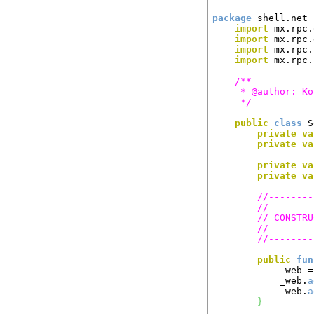
package
 shell.net 
import
 mx.rpc.
import
 mx.rpc.
import
 mx.rpc.
import
 mx.rpc.
/**

	 * @author: KorDum

	 */
public
class
 S
private
va
private
va
private
va
private
va
//--------
//
// CONSTRU
//
//--------
public
fun
			_web 
			_web.
a
			_web.
a
}