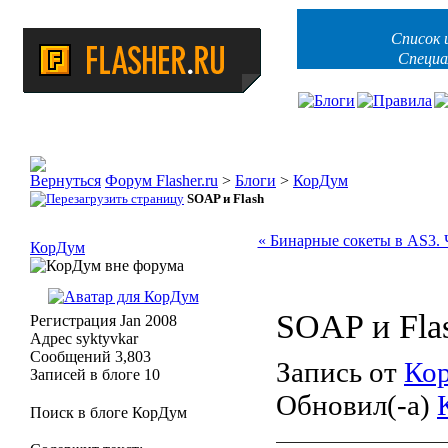
Список 
Специа
Форум Flasher.ru
>
Блоги
>
КорДум
SOAP и Flash
« Бинарные сокеты в AS3. 
КорДум
SOAP и Fla
Регистрация
Jan 2008
Адрес
syktyvkar
Сообщений
3,803
Запись от
Ко
Записей в блоге
10
Обновил(-а)
Поиск в блоге КорДум