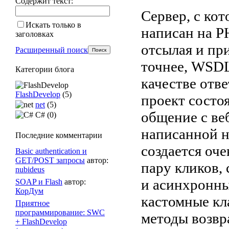
Содержит текст:
Сервер, с кот
Искать только в
написан на P
заголовках
отсылая и пр
Расширенный поиск
точнее, WSD
Категории блога
качестве отв
FlashDevelop
(5)
проект состо
net
(5)
общение с ве
C# (0)
написанной н
Последние комментарии
создается оч
Basic authentication и
GET/POST запросы
автор:
пару кликов,
nubideus
и асинхронны
SOAP и Flash
автор:
КорДум
кастомные кл
Приятное
программирование: SWC
методы возвр
+ FlashDevelop