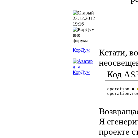
23.12.2012
19:16
КорДум
Кстати, в
неосвещен
Код AS3
operation = 
operation.re
Возвращае
Я сгенери
проекте с