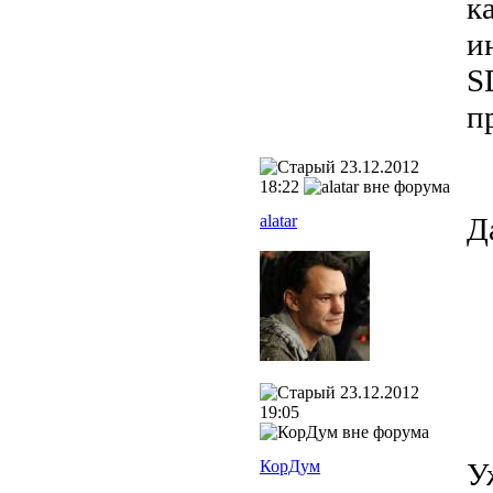
к
и
S
п
23.12.2012
18:22
alatar
Д
23.12.2012
19:05
КорДум
У