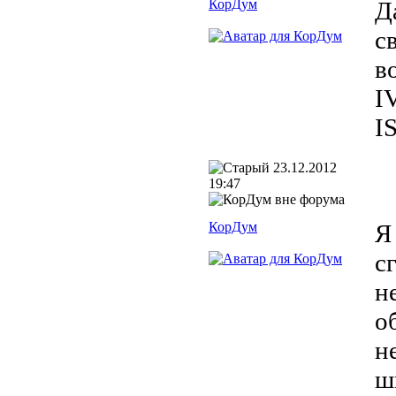
КорДум
Д
с
в
I
I
23.12.2012
19:47
КорДум
Я
с
н
о
н
ш