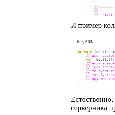
//--------
//
// PRIVATE
//
//--------
И пример колл
private
fu
// воз
// с о
Код AS3:
}
private
function
 c
private
fu
// для простых
// воз
var
 result:
Str
// с о
// если возвра
}
// (или просто
// то event.re
// for (var ke
//--------
// другими сло
//
}
// PUBLIC 
//
//--------
Естественно,
public
fun
// "ко
серверника п
// "ин
// зде
			_web