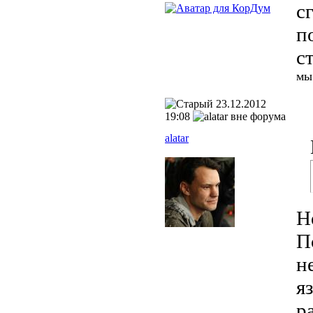
с
п
с
мы
23.12.2012
19:08
alatar
Н
П
н
я
р