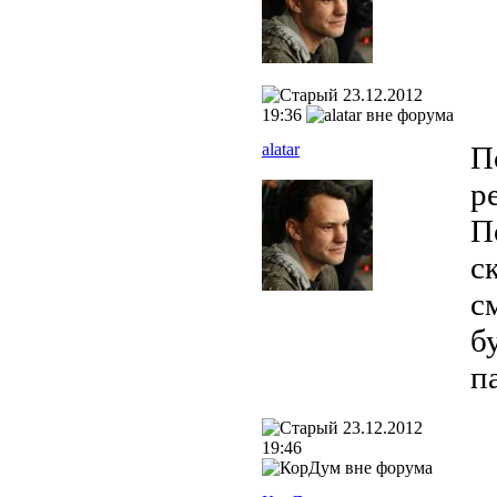
23.12.2012
19:36
alatar
П
р
П
с
с
б
п
23.12.2012
19:46