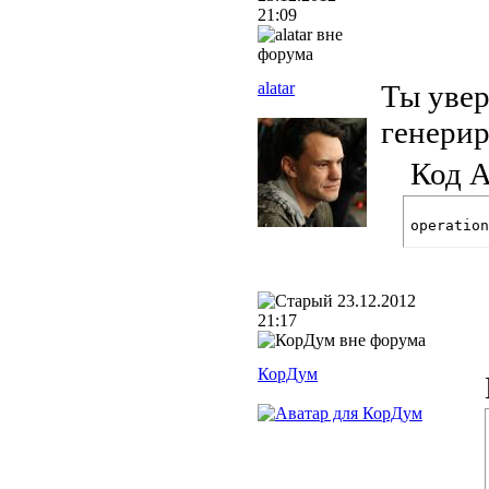
21:09
alatar
Ты увер
генерир
Код A
operation
23.12.2012
21:17
КорДум