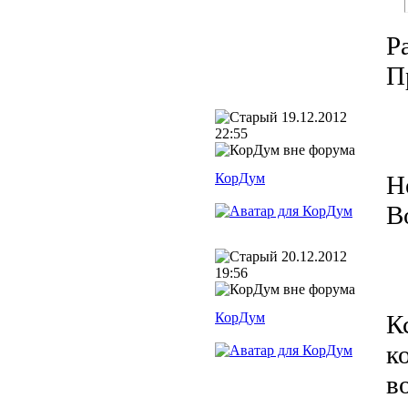
Р
П
19.12.2012
22:55
КорДум
Н
В
20.12.2012
19:56
КорДум
К
к
в