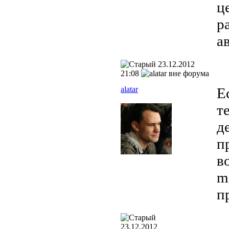
ц
р
а
23.12.2012
21:08
alatar
Е
т
д
п
в
m
п
23.12.2012