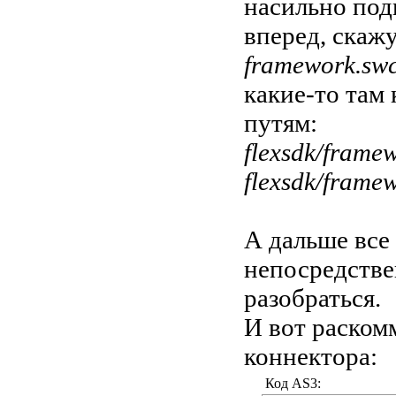
насильно под
вперед, скажу
framework.sw
какие-то там
путям:
flexsdk/frame
flexsdk/framew
А дальше все 
непосредств
разобраться.
И вот раском
коннектора:
Код AS3: