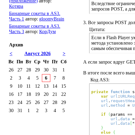
(приложение)
автор:
Вследствие ограниче
Котяра
запросов POST, а дл
Бинарные сокеты в AS3.
Часть 1
автор:
gloomyBrain
3. Все запросы POST до
Бинарные сокеты в AS3.
Цитата:
Часть 3
автор:
КорДум
Если в Flash Player
метода установлено 
Архив
самым обеспечивая 
<
Август 2026
>
Вс
Пн
Вт
Ср
Чт
Пт
Сб
А если запрос вдруг GET,
26
27
28
29
30
31
1
В итоге после всего выш
2
3
4
5
6
7
8
Код AS3:
9
10
11
12
13
14
15
private
function
 s
16
17
18
19
20
21
22
var
url
:
URLReq
url
.
requestHea
23
24
25
26
27
28
29
url
.
method
 = 
U
30
31
1
2
3
4
5
if
(
params == 
url
.
data
 =
url
.
data
[
"
}
else
{