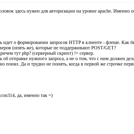
оловок здесь нужен для авторизации на уровне apache. Именно 
ь идет о формировании запросов HTTP в клиенте - флеше. Как бы
веров (опять же), которые не поддерживают POST/GET?
ричем тут php? (серверный скрипт) != сервер.
ь об отправке нужного запроса, а не о том, что с ним должен дела
но понял. Да и трудно не понять, когда в первой же строчке пе
xcon314, да, именно так =)