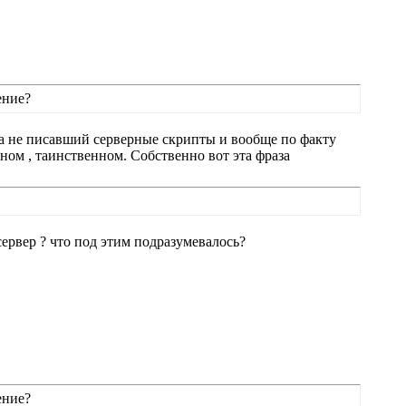
ение?
огда не писавший серверные скрипты и вообще по факту
нном , таинственном. Собственно вот эта фраза
 сервер ? что под этим подразумевалось?
ение?