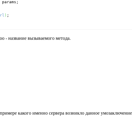
 params;

rl
)
а foo - название вызываемого метода.
примере какого именно сервера возникло данное умозаключение