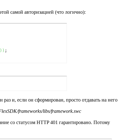
этой самой авторизацией (что логично):
)
)
 раз и, если он сформирован, просто отдавать на него
FlexSDK/frameworks/libs/framework.swc
екание со статусом HTTP 401 гарантировано. Потому