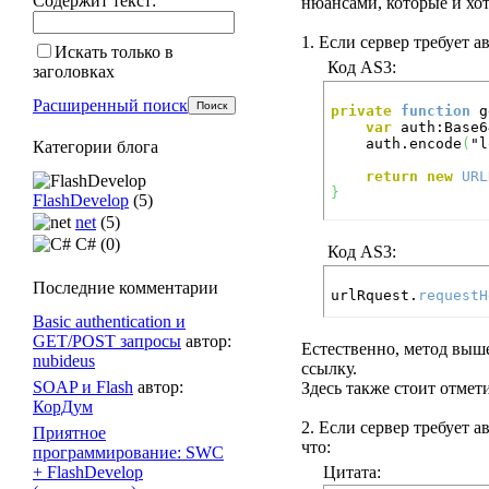
Содержит текст:
нюансами, которые и хот
1. Если сервер требует 
Искать только в
Код AS3:
заголовках
Расширенный поиск
private
function
 g
var
 auth:Base6
	auth.encode
(
"l
Категории блога
return
new
URL
}
FlashDevelop
(5)
net
(5)
C# (0)
Код AS3:
Последние комментарии
urlRquest.
requestH
Basic authentication и
GET/POST запросы
автор:
Естественно, метод выше
nubideus
ссылку.
SOAP и Flash
автор:
Здесь также стоит отмет
КорДум
2. Если сервер требует 
Приятное
что:
программирование: SWC
+ FlashDevelop
Цитата: