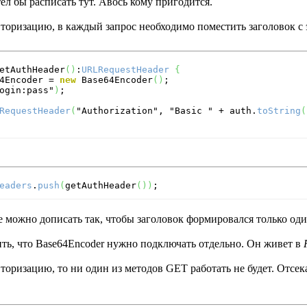
ел бы расписать тут. Авось кому пригодится.
авторизацию, в каждый запрос необходимо поместить заголовок с 
etAuthHeader
(
)
:
URLRequestHeader
{
4Encoder = 
new
 Base64Encoder
(
)
;

ogin:pass"
)
;

RequestHeader
(
"Authorization", "Basic " + auth.
toString
(
eaders
.
push
(
getAuthHeader
(
)
)
;
 можно дописать так, чтобы заголовок формировался только один
ить, что Base64Encoder нужно подключать отдельно. Он живет в
авторизацию, то ни один из методов GET работать не будет. Отс