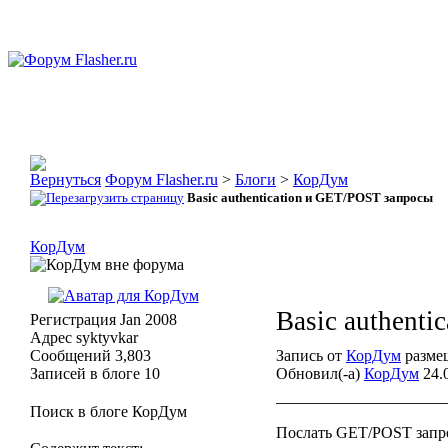
Форум Flasher.ru
>
Блоги
>
КорДум
Basic authentication и GET/POST запросы
КорДум
Basic authent
Регистрация
Jan 2008
Адрес
syktyvkar
Сообщений
3,803
Запись от
КорДум
размещ
Записей в блоге
10
Обновил(-а)
КорДум
24.0
Поиск в блоге КорДум
Послать GET/POST запрос