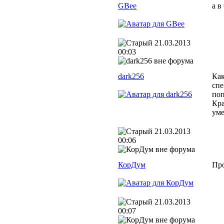
GBee
а в
21.03.2013
00:03
dark256
Как
спе
поп
Кра
уме
21.03.2013
00:06
КорДум
Про
21.03.2013
00:07