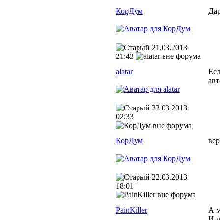
КорДум
Дар
21.03.2013
21:43
alatar
Есл
авт
22.03.2013
02:33
КорДум
вер
22.03.2013
18:01
PainKiller
А м
И л