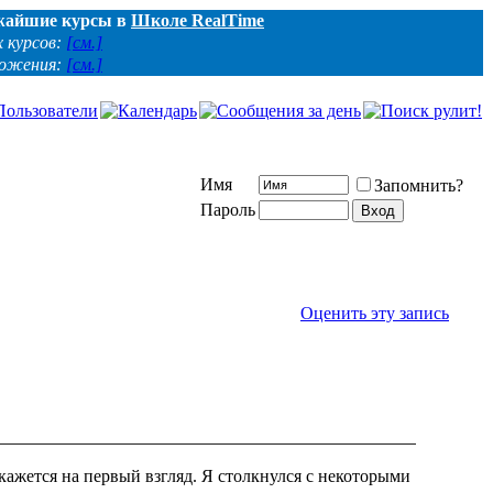
жайшие курсы в
Школе RealTime
 курсов:
[см.]
ложения:
[см.]
Имя
Запомнить?
Пароль
Оценить эту запись
кажется на первый взгляд. Я столкнулся с некоторыми