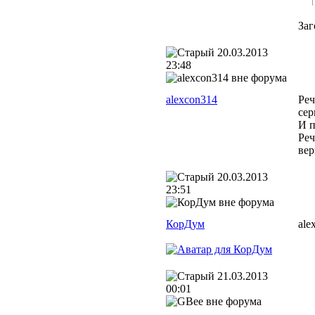
Заг
20.03.2013
23:48
alexcon314
Реч
сер
И п
Реч
вер
20.03.2013
23:51
КорДум
ale
21.03.2013
00:01