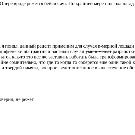
 Опере вроде режется бейсик аут. По крайней мере полгода назад
 я понял, данный рецепт применим для случая n-мерной лошади
цифически абстрактный частный случай
умопомешат
разработки
ыток как-то это все же заставить работать была трансформирова
йне сомнительно, что где-то когда-то соберется еще один такой
 и твердой памяти, воспроизведет описанное выше стечение обс
верил, не режет.