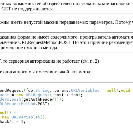
нных возможностей обозревателей пользовательские заголовки
я GET не поддерживаются.
лжны иметь непустой массив передаваемых параметров. Потому 
 указанная форма не имеет содержимого, проигрыватель автомати
значение URLRequestMethod.POST. По этой причине рекомендует
применение нужного метода.
 то серверная авторизация не работает (см. п. 2)
е описанного мы имеем вот такой вот метод:
endRequest
(
foo:
String
, params:
URLVariables
 = 
null
)
:
void
uest
 = 
new
URLRequest
(
_host + foo
)
;

ders
.
push
(
getAuthHeader
(
)
)
;

RLRequestMethod
.POST;

null
)
{
 
new
URLVariables
(
)
;

hack"
]
 = 
1
;
