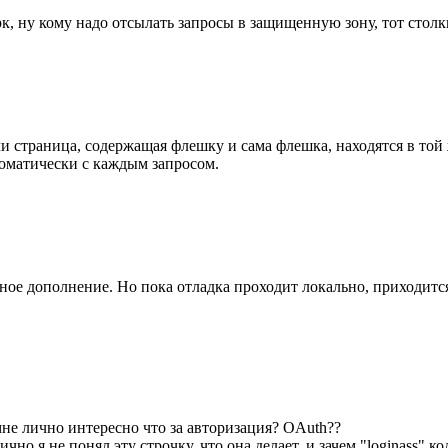
к, ну кому надо отсылать запросы в защищенную зону, тот столк
и страница, содержащая флешку и сама флешка, находятся в той 
оматически с каждым запросом.
ное дополнение. Но пока отладка проходит локально, приходитс
не лично интересно что за авторизация? OAuth??
ично я не понял эту строчку, что она делает, и зачем "login
ass" ко