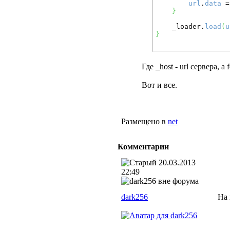
url
.
data
 =
}
	_loader.
load
(
u
}
Где _host - url сервера, 
Вот и все.
Размещено в
net
Комментарии
20.03.2013
22:49
dark256
На 