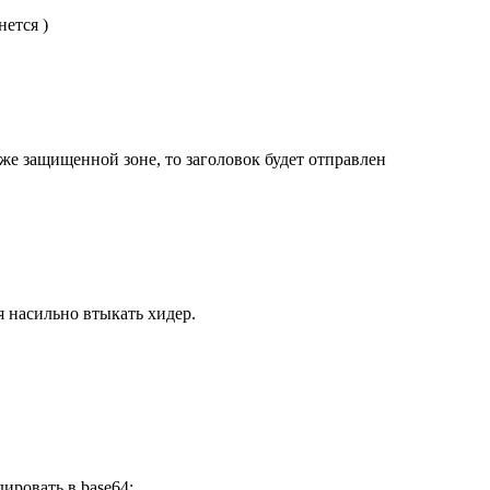
нется )
же защищенной зоне, то заголовок будет отправлен
я насильно втыкать хидер.
дировать в base64: