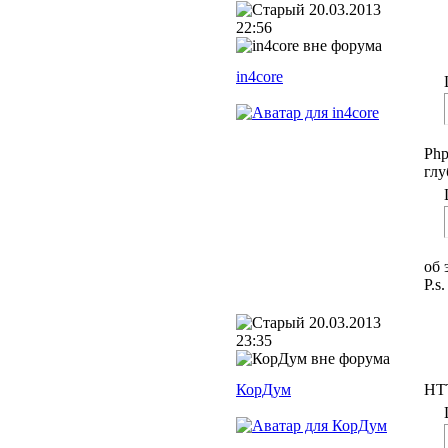
20.03.2013
22:56
in4core
Php
глу
об 
P.s
20.03.2013
23:35
КорДум
HTT