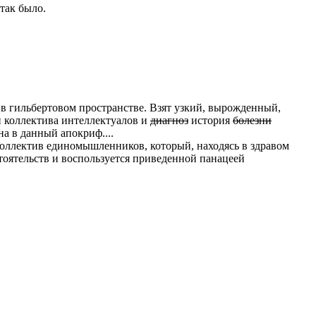
 так было.
 в гильбертовом пространстве. Взят узкий, вырожденный,
 коллектива интеллектуалов и
диагноз
история
болезни
на в данный апокриф....
 коллектив единомышленников, который, находясь в здравом
тоятельств и воспользуется приведенной панацеей