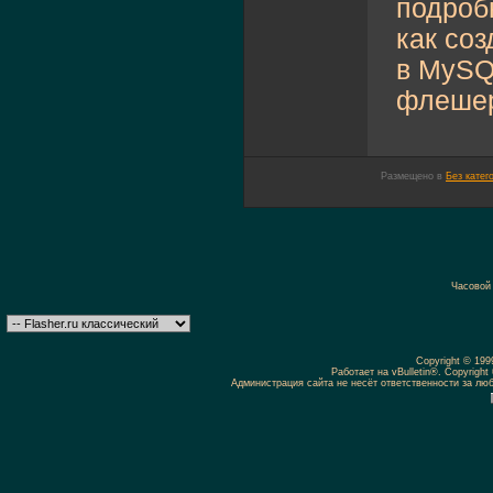
подроб
как соз
в MySQ
флешер
Размещено в
Без катег
Часовой
Copyright © 19
Работает на vBulletin®. Copyright 
Администрация сайта не несёт ответственности за л