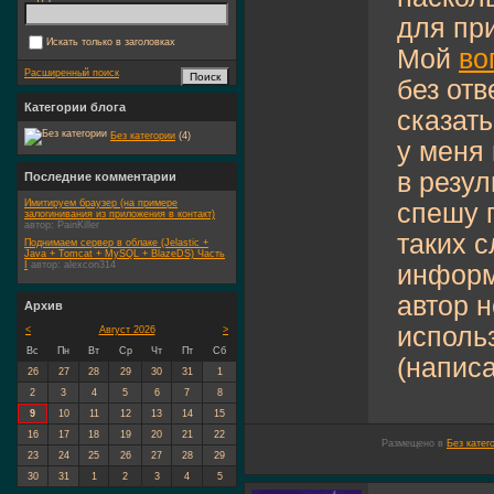
для пр
Искать только в заголовках
Мой
во
Расширенный поиск
без отв
Категории блога
сказат
Без категории
(4)
у меня
в резул
Последние комментарии
Имитируем браузер (на примере
спешу 
залогинивания из приложения в контакт)
автор:
PainKiller
таких 
Поднимаем сервер в облаке (Jelastic +
Java + Tomcat + MySQL + BlazeDS) Часть
I
автор:
alexcon314
информ
автор н
Архив
исполь
<
Август 2026
>
Вс
Пн
Вт
Ср
Чт
Пт
Сб
(написа
26
27
28
29
30
31
1
2
3
4
5
6
7
8
9
10
11
12
13
14
15
16
17
18
19
20
21
22
Размещено в
Без катег
23
24
25
26
27
28
29
30
31
1
2
3
4
5