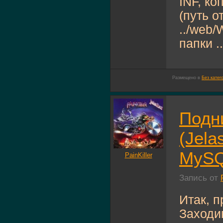
INF, ко
(путь о
../web/
папки ..
Размещено в
Без катег
Подн
(Jela
MySQL
PainKiller
Запись от
Итак, 
Заходим