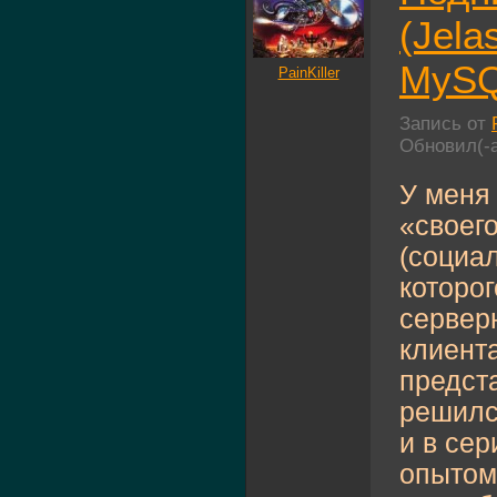
(Jela
MySQ
PainKiller
Запись от
Обновил(-
У меня
«своег
(социа
которо
сервер
клиент
предста
решилс
и в сер
опытом.