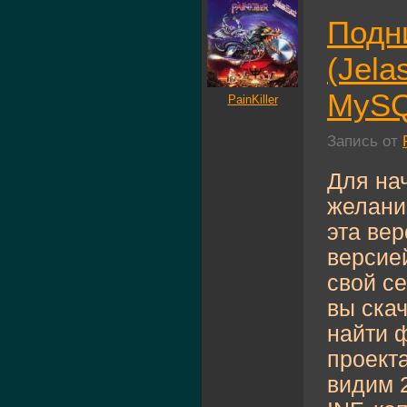
Подн
(Jela
MySQL
PainKiller
Запись от
Для на
желани
эта вер
версией
свой с
вы ска
найти 
проект
видим 