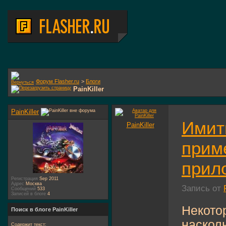
Форум Flasher.ru
>
Блоги
PainKiller
PainKiller
Имит
PainKiller
прим
прило
Регистрация
Sep 2011
Адрес
Москва
Запись от
Сообщений
533
Записей в блоге
4
Некото
Поиск в блоге PainKiller
наскол
Содержит текст: