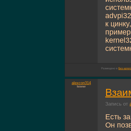
системн
advpi32.
к цинку
пример
kernel
системн
Размещено в
Без катег
alexcon314
listener
Взаи
Запись от
Есть з
Он поз