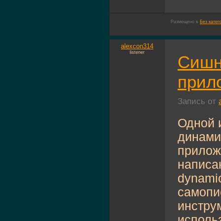
Размещено в
Без катег
alexcon314
listener
Сишны
прил
Запись от
Одной 
динами
прилож
написан
dynamic
самопис
инстру
использ