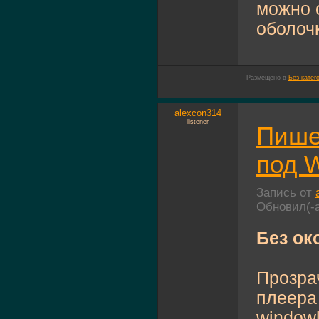
можно 
оболочк
Размещено в
Без катег
alexcon314
listener
Пише
под W
Запись от
Обновил(-
Без око
Прозра
плеера
window