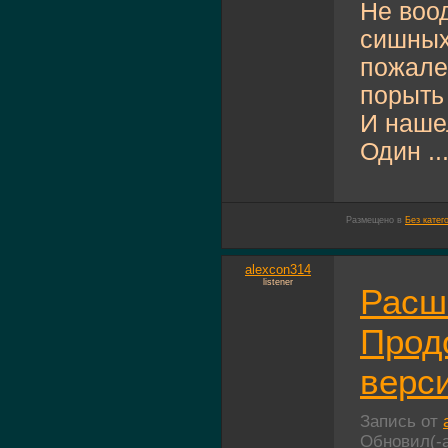
Не воо
сишных
пожале
порыть 
И наше
Один ..
Размещено в
Без катег
alexcon314
listener
Расш
Прод
верс
Запись от
Обновил(-