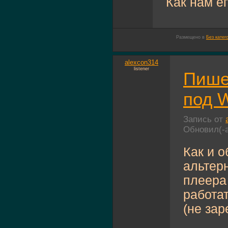
Как нам ег
Размещено в
Без катег
alexcon314
listener
Пише
под W
Запись от
Обновил(-
Как и 
альтер
плеера
работа
(не за