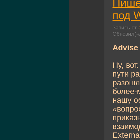
Пише
под W
Запись от
Обновил(-
Advise
Ну, вот
пути ра
разошл
более-
нашу о
«вопрос
приказы
взаимо
Externa