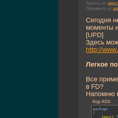
Запись от
alex
Обновил(-а)
al
Сегодня н
моменты и
[UPD]
Здесь мож
http://www
Легкое п
Все приме
в FD?
Напомню 
Код AS3:
package
{
import