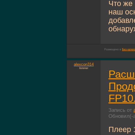
Что же
наш осн
добавл
обнаруж
Размещено в
Без катег
alexcon314
listener
Расш
Прод
FP10
Запись от
Обновил(-
Плеер 1