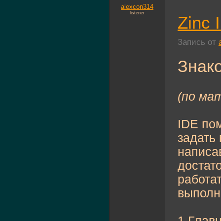
alexcon314
listener
Zinc 
Запись от
Знако
(по ма
IDE пом
задать
написав
достато
работа
выполн
1.Глав