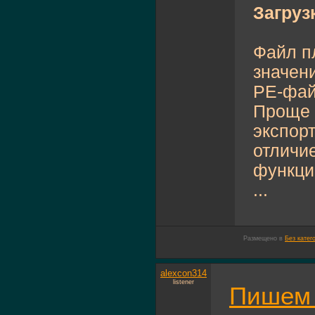
Загруз
Файл п
значен
PE-фай
Проще 
экспор
отличие
функции
...
Размещено в
Без катег
alexcon314
listener
Пишем 