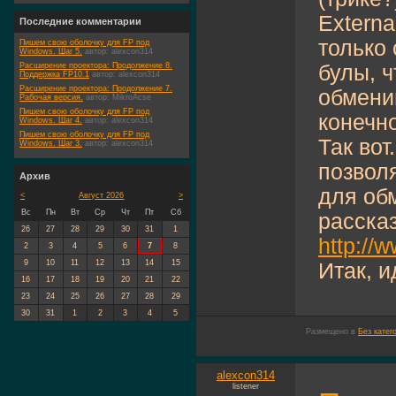
Externa
Последние комментарии
только 
Пишем свою оболочку для FP под
Windows. Шаг 5.
автор:
alexcon314
Расширение проектора: Продолжение 8.
булы, ч
Поддержка FP10.1
автор:
alexcon314
Расширение проектора: Продолжение 7.
обмени
Рабочая версия.
автор:
MikroAcse
Пишем свою оболочку для FP под
конечно
Windows. Шаг 4.
автор:
alexcon314
Пишем свою оболочку для FP под
Так вот
Windows. Шаг 3.
автор:
alexcon314
позвол
Архив
для об
<
Август 2026
>
Вс
Пн
Вт
Ср
Чт
Пт
Сб
рассказ
26
27
28
29
30
31
1
http://
2
3
4
5
6
7
8
9
10
11
12
13
14
15
Итак, ид
16
17
18
19
20
21
22
23
24
25
26
27
28
29
30
31
1
2
3
4
5
Размещено в
Без катег
alexcon314
listener