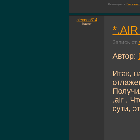
Размещено в
Без катег
alexcon314
listener
*.AIR
Запись от
Автор:
Итак, 
отлажен
Получи
.air . 
сути, э