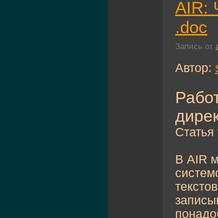
AIR: 
.doc
Запись от
Автор:
Рабо
дире
Cтатья 
В AIR 
системо
текстов
записыв
понадо