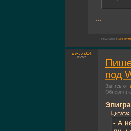
...
Размещено в
Без катег
alexcon314
listener
Пише
под W
Запись от
Обновил(-
Эпигра
Цитата:
- А 