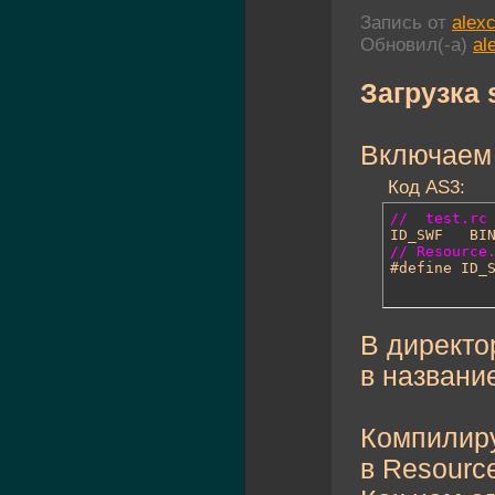
Запись от
alex
Обновил(-а)
al
Загрузка 
Включаем 
Код AS3:
//  test.rc
// Resource
В директор
в названи
Компилиру
в Resourc