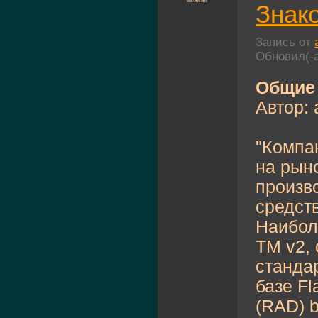
listener
Знак
Запись от
Обновил(-
Общие 
Автор: 
"Компа
на рыно
произв
средств
Наибол
TM v2,
станда
базе Fl
(RAD) b