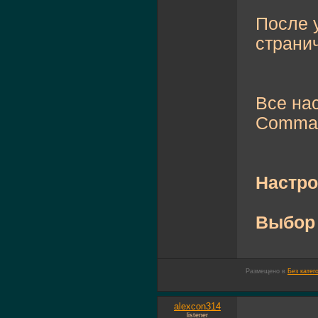
После 
страни
Все нас
Command
Настро
Выбор 
Размещено в
Без катег
alexcon314
listener