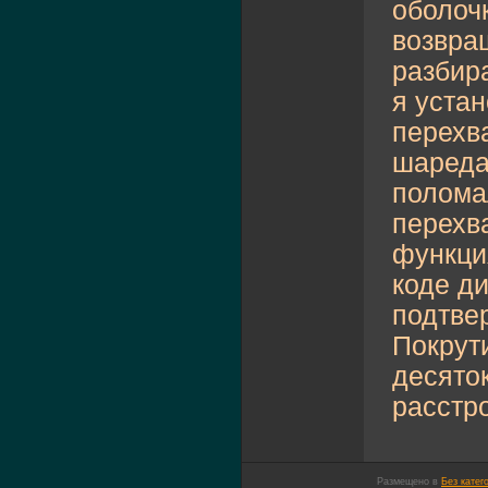
оболоч
возвра
разбир
я уста
перехв
шаредам
полома
перехв
функция
коде ди
подтве
Покрути
десяток
расстро
Размещено в
Без катег