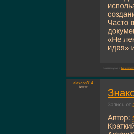
исполь
создан
Часто 
докуме
«Не лен
идея» и
Размещено в
Без катег
alexcon314
listener
Знак
Запись от
Автор:
Кратки