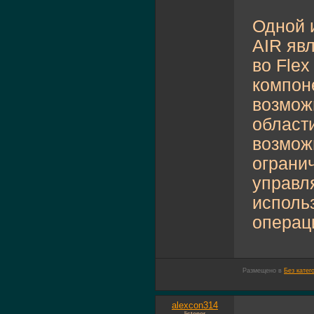
Одной 
AIR яв
во Fle
компон
возмож
област
возможн
ограни
управл
исполь
операци
Размещено в
Без катег
alexcon314