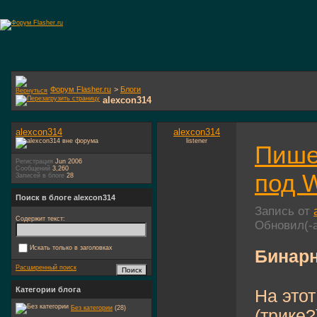
Форум Flasher.ru
>
Блоги
alexcon314
alexcon314
alexcon314
listener
Пише
Регистрация
Jun 2006
Сообщений
3,260
под W
Записей в блоге
28
Поиск в блоге alexcon314
Запись от
Содержит текст:
Обновил(-
Искать только в заголовках
Бинарн
Расширенный поиск
Категории блога
На этот
Без категории
(28)
(трике?