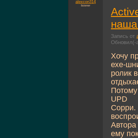
alexcon314
listener
Activ
наша
Запись от
Обновил(-
Хочу п
ехе-шн
ролик 
отдыхае
Потому
UPD
Сорри.
воспро
Автора
ему пок