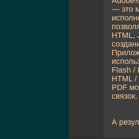
Adobe®
— это 
исполне
позволя
HTML, J
создан
Прилож
исполь
Flash / 
HTML / 
PDF мо
связок.
А резул