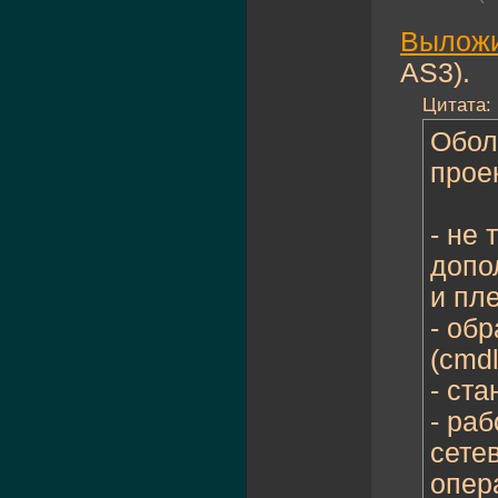
Вылож
AS3).
Цитата:
Обол
прое
- не 
допо
и пле
- об
(cmdl
- ст
- раб
сете
опер