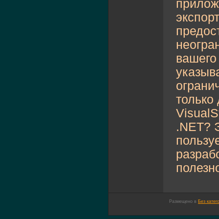
прилож
экспор
предос
неогра
вашего
указыв
ограни
только
VisualS
.NET? 
пользу
разраб
полезно
Размещено в
Без катег