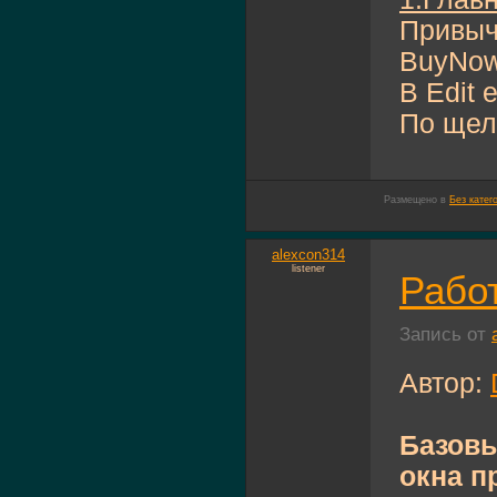
Привычн
BuyNow
В Edit 
По щелч
Размещено в
Без катег
alexcon314
listener
Работ
Запись от
Автор:
Базовы
окна п