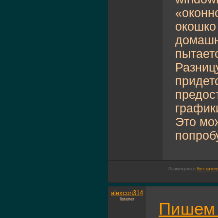
«оконн
окошко 
домашн
пытаетс
Разниц
придетс
предос
график
Это мо
попробу
Размещено в
Без катег
alexcon314
listener
Пишем 