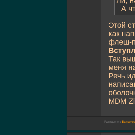
ли, 
- А ч
Этой ст
как на
флеш-п
Вступл
Так вы
меня н
Речь и
написа
оболочк
MDM Zinc
Размещено в
Без катег