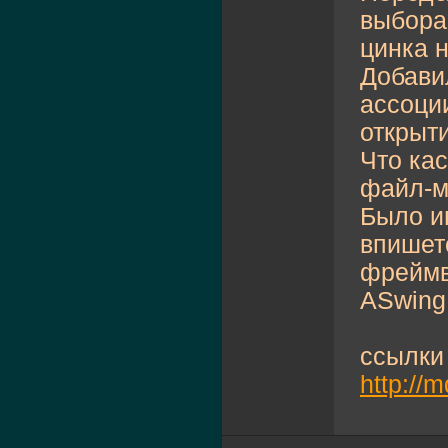
выбора
цинка н
Добавил
ассоци
открыт
Что ка
файл-м
Было и
впишет
фреймв
ASwing 
ссылки
http://m