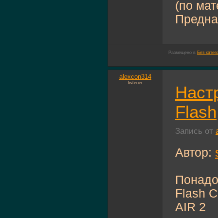
(по ма
Предназ
Размещено в
Без катег
alexcon314
listener
Наст
Flash
Запись от
Автор:
Понадо
Flash 
AIR 2