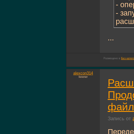
- опе
- зап
расш
...
Размещено в
Без катег
alexcon314
listener
Расш
Прод
файл
Запись от
Переде