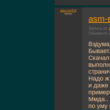
alexcon314
listener
asm-в
Запись от
Обновил(-
Вздума
Бывает
Скачал 
выполн
странич
Надо ж
и даже
пример
Ммда.. 
по уму 