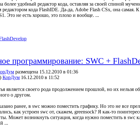
а более удобный редактор кода, оставляя за своей спиной мучени
 редактором кода FlashIDE. Да-да, Adobe Flash CSx, она самая.
1. Это не есть хорошо, это плохо и вообще. ...
FlashDevelop
ое программирование: SWC + FlashDe
орДум
размещена 15.12.2010 в 01:36
)
КорДум
16.12.2010 в 11:52
тья является своего рода продолжением прошлой, но их нельзя об
ного о другом.
казано ранее, в swc можно поместить графику. Но это не все пре
лись, как устроен swc от, скажем, greensock? Я как-то поинтер
ты. Может возникнуть ситуация, когда нужно поместить в swc кл
 ...