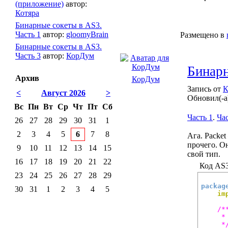
(приложение)
автор:
Котяра
Бинарные сокеты в AS3.
Часть 1
автор:
gloomyBrain
Размещено в
Бинарные сокеты в AS3.
Часть 3
автор:
КорДум
Бинарн
Архив
КорДум
Запись от
К
<
Август 2026
>
Обновил(-а
Вс
Пн
Вт
Ср
Чт
Пт
Сб
Часть 1
.
Час
26
27
28
29
30
31
1
2
3
4
5
6
7
8
Ага. Packe
прочего. О
9
10
11
12
13
14
15
свой тип.
16
17
18
19
20
21
22
Код AS3
23
24
25
26
27
28
29
packag
30
31
1
2
3
4
5
im
/**
	 * @author KorDum

	 *