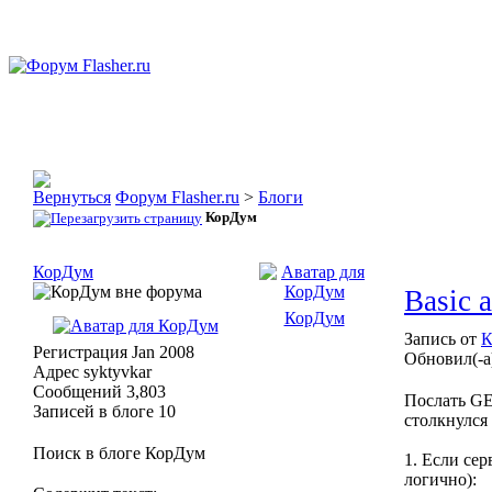
Форум Flasher.ru
>
Блоги
КорДум
КорДум
Basic 
КорДум
Запись от
К
Регистрация
Jan 2008
Обновил(-а
Адрес
syktyvkar
Сообщений
3,803
Послать GE
Записей в блоге
10
столкнулся
Поиск в блоге КорДум
1. Если се
логично):