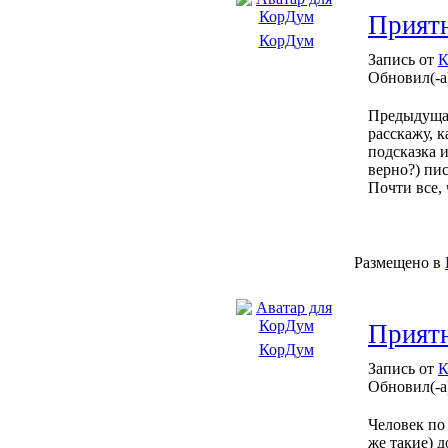
Приятн
КорДум
Запись от
К
Обновил(-а
Предыдущая
расскажу, к
подсказка и
верно?) пи
Почти все, 
Размещено в
Приятн
КорДум
Запись от
К
Обновил(-а
Человек по
же такие) 