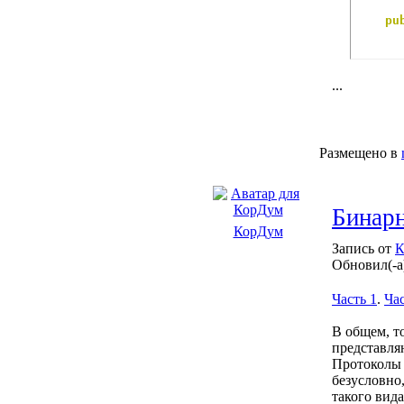
pu
...
Размещено в
Бинарн
КорДум
Запись от
К
Обновил(-а
Часть 1
.
Час
В общем, т
представля
Протоколы 
безусловно
такого вида