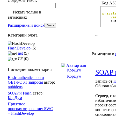
Содержит текст:
Код AS3
Искать только в
privat
заголовках
va
	a
Расширенный поиск
...
Категории блога
FlashDevelop
(5)
net
(5)
Размещено в
C# (0)
Последние комментарии
SOAP и
КорДум
Basic authentication и
Запись от
К
GET/POST запросы
автор:
Обновил(-а
nubideus
SOAP и Flash
автор:
Сервер, с 
КорДум
избыточные
Приятное
проект сос
программирование: SWC
коннектор 
+ FlashDevelop
синхронные