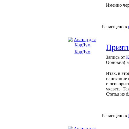
Именно чере
Размещено в
Приятн
КорДум
Запись от
К
Обновил(-а
Итак, в эт
написание к
и оговорить
указать. Т
Статья из 
Размещено в