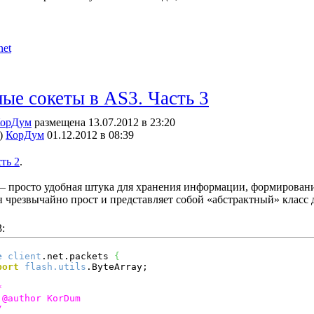
net
ые сокеты в AS3. Часть 3
орДум
размещена 13.07.2012 в 23:20
)
КорДум
01.12.2012 в 08:39
ть 2
.
t – просто удобная штука для хранения информации, формировани
н чрезвычайно прост и представляет собой «абстрактный» класс
:
e
client
.net.packets 
{
port
flash.utils
.ByteArray;



/