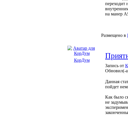
переходит н
внутренним
на манер AS
Размещено в
Приятн
КорДум
Запись от
К
Обновил(-а
Данная ста
пойдет нем
Как было с
не задумыва
эксперимен
законченный