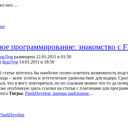
з них ...
net
ое программирование: знакомство с Fl
орДум
размещена 12.01.2011 в 01:50
)
КорДум
14.01.2011 в 18:50
ой статье хотелось бы наиболее полно осветить возможность под
ода – залог успеха и эстетическое удовольствие для кодера. Сра
ся, что я могу повторяться, но по ссылкам можно что-то да почерп
акже опубликую здесь ссылки на статьи с плагинами для программ
блога
Тигры
:
FlashDevelop: хорошо шаблоним
...
FlashDevelop