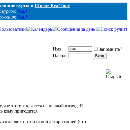
жайшие курсы в
Школе RealTime
 курсов:
[см.]
ложения:
[см.]
Имя
Запомнить?
Пароль
чае это так кажется на первый взгляд. Я
сь кому пригодится.
 заголовок с этой самой авторизацией (что