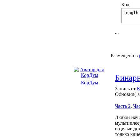
Код:
Length
...
Размещено в
Бинарн
КорДум
Запись от
К
Обновил(-а
Часть 2
.
Час
Любой начи
мультиплее
и целые дн
только клие