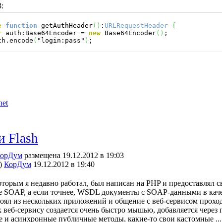
:
e
function
 getAuthHeader
(
)
:
URLRequestHeader
{
r
 auth:Base64Encoder = 
new
 Base64Encoder
(
)
;

uth.encode
(
"login:pass"
)
;
net
 Flash
орДум
размещена 19.12.2012 в 19:03
)
КорДум
19.12.2012 в 19:40
которым я недавно работал, был написан на PHP и предоставлял 
 SOAP, а если точнее, WSDL документы с SOAP-данными в качес
тоял из нескольких приложений и общение с веб-сервисом прохо
к веб-сервису создается очень быстро мышью, добавляется через 
 и асинхронные публичные методы, какие-то свои кастомные ...