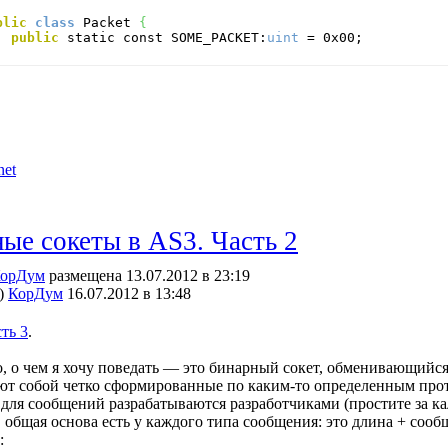
blic
class
 Packet 
{
public
 static const SOME_PACKET:
uint
 = 0x00;
net
ые сокеты в AS3. Часть 2
орДум
размещена 13.07.2012 в 23:19
)
КорДум
16.07.2012 в 13:48
ть 3
.
о, о чем я хочу поведать — это бинарный сокет, обменивающий
ют собой четко сформированные по каким-то определенным про
для сообщений разрабатываются разработчиками (простите за ка
, общая основа есть у каждого типа сообщения: это длина + соо
: