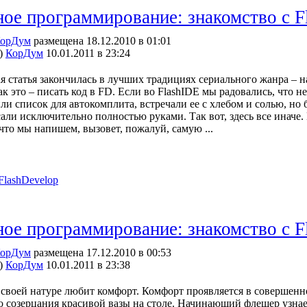
ое программирование: знакомство с Fl
орДум
размещена 18.12.2010 в 01:01
)
КорДум
10.01.2011 в 23:24
 статья закончилась в лучших традициях сериального жанра – на
ак это – писать код в FD. Если во FlashIDE мы радовались, что н
ли список для автокомплита, встречали ее с хлебом и солью, но 
сали исключительно полностью руками. Так вот, здесь все иначе.
что мы напишем, вызовет, пожалуй, самую ...
FlashDevelop
ое программирование: знакомство с Fl
орДум
размещена 17.12.2010 в 00:53
)
КорДум
10.01.2011 в 23:38
 своей натуре любит комфорт. Комфорт проявляется в совершенн
до созерцания красивой вазы на столе. Начинающий флешер узнает