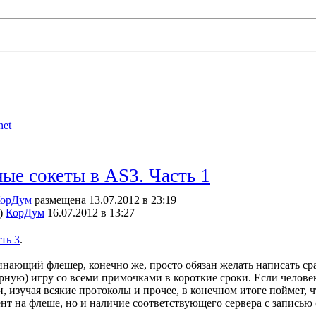
net
ые сокеты в AS3. Часть 1
орДум
размещена 13.07.2012 в 23:19
)
КорДум
16.07.2012 в 13:27
ть 3
.
нающий флешер, конечно же, просто обязан желать написать ср
рную) игру со всеми примочками в короткие сроки. Если человек
и, изучая всякие протоколы и прочее, в конечном итоге поймет, 
нт на флеше, но и наличие соответствующего сервера с записью (