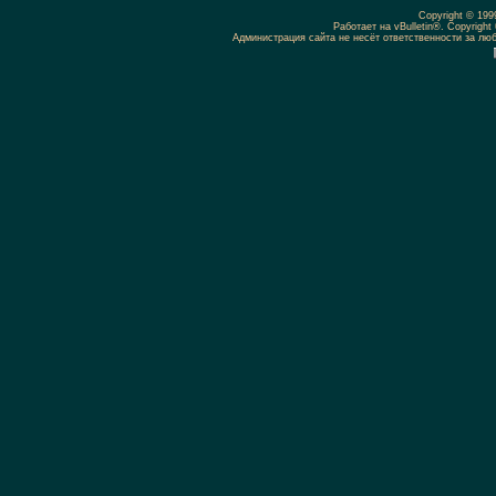
Copyright © 19
Работает на vBulletin®. Copyright 
Администрация сайта не несёт ответственности за л