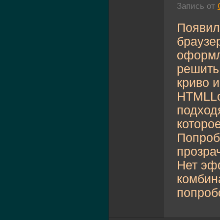
Запись от
Появил
браузе
оформл
решить 
криво и
HTMLLo
подход
которое
Попроб
прозрач
Нет эф
комбин
попробо