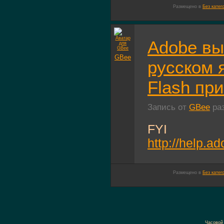
Размещено в
Без катег
Adobe вы
GBee
русском 
Flash пр
Запись от
GBee
раз
FYI
http://help.a
Размещено в
Без катег
Часовой