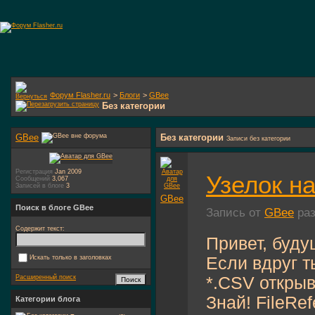
Форум Flasher.ru
>
Блоги
>
GBee
Без категории
GBee
Без категории
Записи без категории
Регистрация
Jan 2009
Узелок на
Сообщений
3,067
Записей в блоге
3
GBee
Поиск в блоге GBee
Запись от
GBee
раз
Содержит текст:
Привет, буду
Если вдруг т
Искать только в заголовках
*.CSV открыв
Расширенный поиск
Знай! FileRe
Категории блога