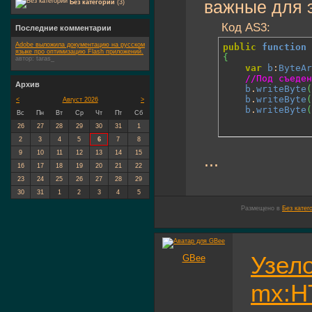
важные для э
Без категории
(3)
Код AS3:
Последние комментарии
Adobe выложила документацию на русском
public
function
 
языке про оптимизацию Flash приложений.
{
автор:
taras_
var
b
:
ByteAr
//Под съеден
Архив
b
.
writeByte
(
b
.
writeByte
(
<
Август 2026
>
b
.
writeByte
(
Вс
Пн
Вт
Ср
Чт
Пт
Сб
26
27
28
29
30
31
1
2
3
4
5
6
7
8
9
10
11
12
13
14
15
...
16
17
18
19
20
21
22
23
24
25
26
27
28
29
30
31
1
2
3
4
5
Размещено в
Без катег
Узело
GBee
mx:H