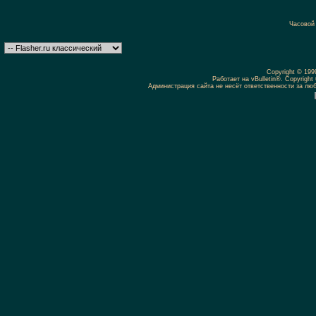
Часовой
Copyright © 19
Работает на vBulletin®. Copyright 
Администрация сайта не несёт ответственности за л