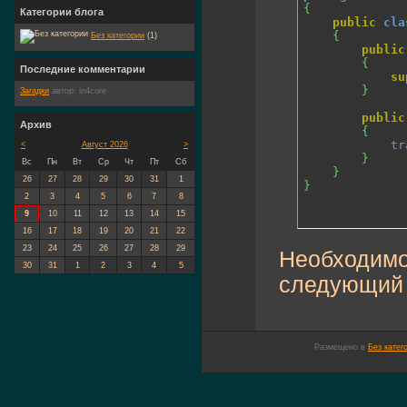
{
Категории блога
public
cla
{
Без категории
(1)
public
{
Последние комментарии
su
}
Загадки
автор:
in4core
public
Архив
{
tr
<
Август 2026
>
}
Вс
Пн
Вт
Ср
Чт
Пт
Сб
}
26
27
28
29
30
31
1
}
2
3
4
5
6
7
8
9
10
11
12
13
14
15
16
17
18
19
20
21
22
23
24
25
26
27
28
29
Необходимо 
30
31
1
2
3
4
5
следующий к
Размещено в
Без катег