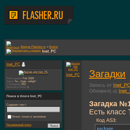
Форум Flasher.ru
>
Блоги
Inet_PC
Inet_PC
Загадки
Inet_PC
Регистрация
Feb 2009
Адрес
Гы...поди, найди!
Запись от
Inet_P
Сообщений
853
Записей в блоге
1
Обновил(-а)
Inet
Поиск в блоге Inet_PC
Загадка №1
Содержит текст:
Есть класс 
Искать только в заголовках
Код AS3:
Расширенный поиск
package