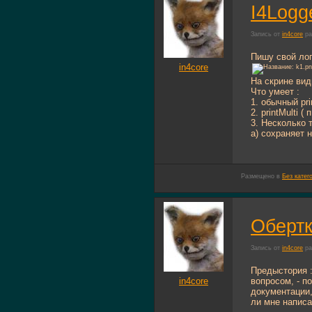
I4Logg
Запись от
in4core
ра
Пишу свой лог
in4core
На скрине вид
Что умеет :
1. обычный pri
2. printMulti 
3. Несколько 
а) сохраняет 
Размещено в
Без катег
Обертк
Запись от
in4core
ра
Предыстория :
in4core
вопросом, - п
документации,
ли мне написа