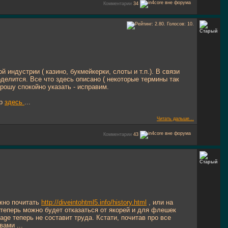
Комментарии
34
 индустрии ( казино, букмейкерки, слоты и т.п.). В связи
оделится. Все что здесь описано ( некоторые термины так
прошу спокойно указать - исправим.
ер
здесь
...
Читать дальше...
Комментарии
43
ожно почитать
http://diveintohtml5.info/history.html
, или на
то теперь можно будет отказаться от якорей и для флешек
ge теперь не составит труда. Кстати, почитав про все
вами ...