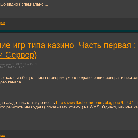
шо видно ( специально ...
ории
ие игр типа казино. Часть первая 
и Сервер)
змещена 16.01.2012 в 15:51
16.01.2012 в 17:46
ье, как я и обещал , мы поговорим уже о подключении сервера, и несколь
део канала.
а назад я писал такую весчь
http://www.flasher.ru/forum/blog.php?b=407
, 
что работать мы будем ( показывать схему ) на WMS. Однако, как мне 
ории