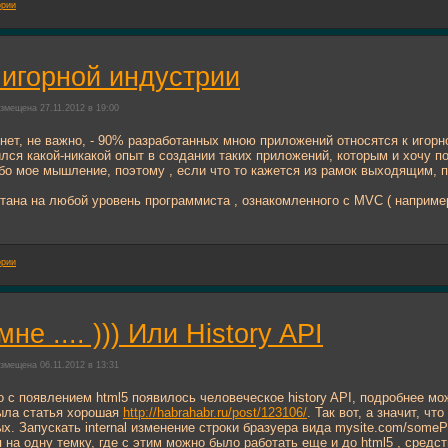
ории
игорной индустрии
змещена 27.11.2012 в 19:00
о нет, не важно, - 90% разработанных мною приложений относятся к игорной
ился какой-никакой опыт в создании таких приложений, которым и хочу п
губо мое мышление, поэтому , если что то кажется из рамок выходящим, 
тана на любой уровень программиста , ознакомленного с MVC ( наприм
ории
не .... ))) Или History API
змещена 06.11.2012 в 13:31
то с появлением html5 появилось человеческое history API, подробнее м
была статья хорошая
http://habrahabr.ru/post/123106/
. Так вот, а значит, ч
. Запускать internal изменение строки бразуера вида mysite.com/somePa
я на одну темку, где с этим можно было работать еще и до html5 , средст