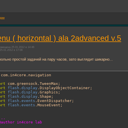
ории
nu ( horizontal ) ala 2advanced v.5
змещена 25.01.2012 в 14:46
25.01.2012 в 17:08
ольно простой задачей на пару часов, зато выглядит шикарно...
ort
 com.greensock.TweenMax;

ort
flash.display
.DisplayObjectContainer;

ort
flash.display
.Graphics;

ort
flash.display
.Shape;

ort
flash.events
.EventDispatcher;

ort
flash.events
.MouseEvent;
