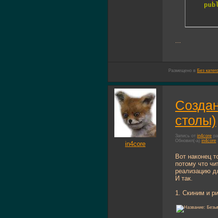
pub
...
Размещено в
Без катег
Создан
столы)
Запись от
in4core
ра
Обновил(-а)
in4core
in4core
Вот наконец т
потому что чи
реализацию дл
И так.
1. Скиним и р