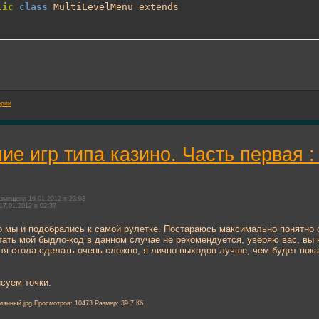
lic
class
 MultiLevelMenu extends
ории
ие игр типа казино. Часть первая 
змещена 16.01.2012 в 23:03
17.01.2012 в 02:37
о мы и подобрались к самой рулетке. Постараюсь максимально понятно о
тать мой быдло-код в данном случае не рекомендуется, уверяю вас, вы
я стола сделать очень сложно, я лично выходов лучше, чем будет пок
исуем точки.