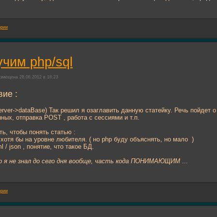
ории
учим php/sql
змещена 28.06.2012 в 18:23
ие :
server->dataBase) Так решил я озаглавить данную статейку. Речь пойдет
ных, отправка POST , работа с сессиями и т.п.
ть, чтобы понять статью :
- хотя бы на уровне любителя. ( но php буду объяснять, но мало
)
 / json , понятие, что такое БД.
hp я не знал до сего дня вообще, часть кода ПОНИМАЮЩИМ
...
ории