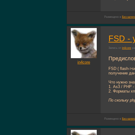
Размещено в
Без катег
FSD - 
Запись от
in4core
ра
Предислов
in4core
FSD ( flash->
получение дан
Что нужно зна
1. As3 / PHP 
2. Форматы xml
По скольку p
Размещено в
Без катег