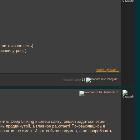
сли таковое есть).
инципу print ).
Читать дальше...
Комментарии
13
утить Deep Linking к флеш сайту, решил задаться этим
ень продвинутой, а главное работает! Поковырявшись в
 понятия не имел. И вот сейчас подумал, а не попробовать