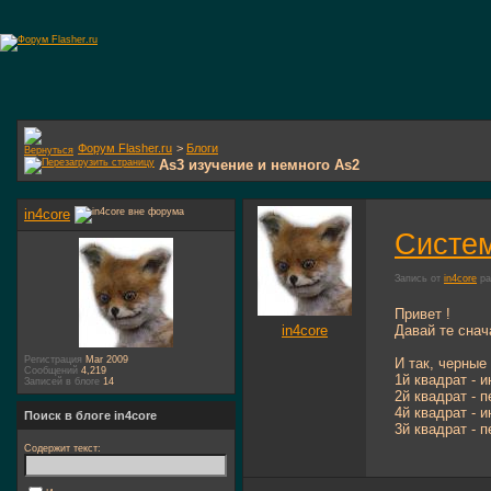
Форум Flasher.ru
>
Блоги
As3 изучение и немного As2
in4core
Систем
Запись от
in4core
ра
Привет !
in4core
Давай те снач
Регистрация
Mar 2009
И так, черные
Сообщений
4,219
1й квадрат - 
Записей в блоге
14
2й квадрат - 
4й квадрат - 
Поиск в блоге in4core
3й квадрат - 
Содержит текст: