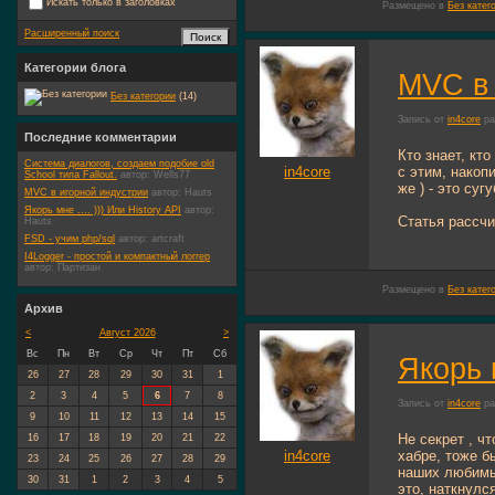
Искать только в заголовках
Размещено в
Без катег
Расширенный поиск
Категории блога
MVC в 
Без категории
(14)
Запись от
in4core
ра
Последние комментарии
Кто знает, кт
Система диалогов, создаем подобие old
in4core
с этим, накоп
School типа Fallout.
автор:
Wells77
же ) - это су
MVC в игорной индустрии
автор:
Hauts
Якорь мне .... ))) Или History API
автор:
Статья рассчи
Hauts
FSD - учим php/sql
автор:
artcraft
I4Logger - простой и компактный логгер
автор:
Партизан
Размещено в
Без катег
Архив
<
Август 2026
>
Вс
Пн
Вт
Ср
Чт
Пт
Сб
Якорь м
26
27
28
29
30
31
1
2
3
4
5
6
7
8
Запись от
in4core
ра
9
10
11
12
13
14
15
Не секрет , ч
16
17
18
19
20
21
22
in4core
хабре, тоже 
23
24
25
26
27
28
29
наших любимых
30
31
1
2
3
4
5
это, наткнулс