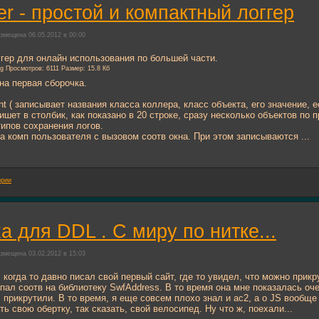
er - простой и компактный логгер
змещена 06.05.2012 в 00:00
гер для онлайн использования по большей части.
на первая сборочка.
nt ( записывает названия класса коллера, класс объекта, его значение, е
( пишет в столбик, как показано в 20 строке, сразу несколько объектов по пр
типов сохранения логов.
на комп пользователя с вызовом соотв окна. При этом записываются ...
ории
а для DDL . С миру по нитке...
змещена 03.02.2012 в 15:03
 когда то давно писал свой первый сайт, где то увидел, что можно прикр
опал соотв на библиотеку SwfAddress. В то время она мне показалась оч
 прикрутили. В то время, я еще совсем плохо знал и ас2, а о JS вообще
ть свою обертку, так сказать, свой велосипед. Ну что ж, поехали...