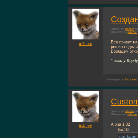
Создан
Запись от
in4core
ра
Обновил(-а)
in4core
Все привет на
in4core
решил поделит
Вообщем откры
* если у Корд
Размещено в
Без катег
Custom
Запись от
in4core
ра
Обновил(-а)
in4core
Alpha 1.02
in4core
Код AS3:
package