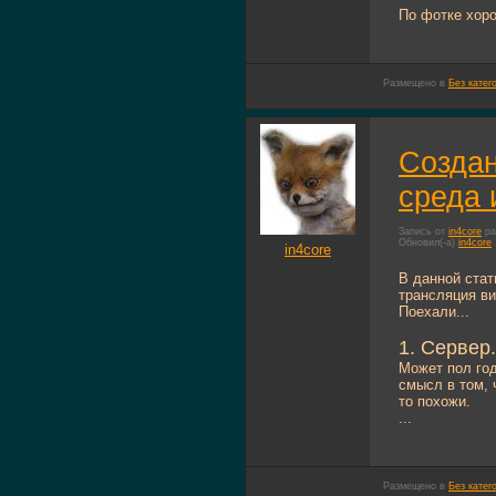
По фотке хоро
Размещено в
Без катег
Создан
среда 
Запись от
in4core
ра
Обновил(-а)
in4core
in4core
В данной стат
трансляция ви
Поехали...
1. Сервер.
Может пол год
смысл в том, 
то похожи.
...
Размещено в
Без катег