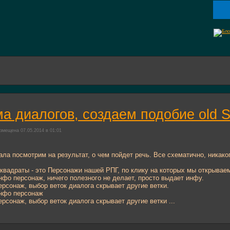
а диалогов, создаем подобие old Sc
змещена 07.05.2014 в 01:01
ала посмотрим на результат, о чем пойдет речь. Все схематично, никак
 квадраты - это Персонажи нашей РПГ, по клику на которых мы открывае
инфо персонаж, ничего полезного не делает, просто выдает инфу.
персонаж, выбор веток диалога скрывает другие ветки.
инфо персонаж
персонаж, выбор веток диалога скрывает другие ветки ...