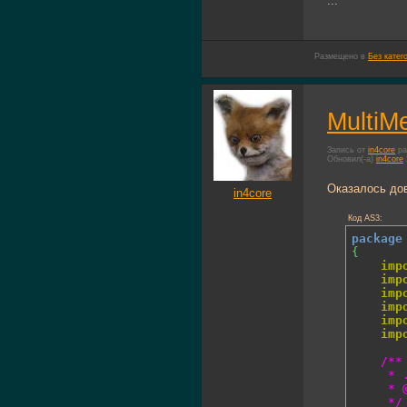
...
Размещено в
Без катег
MultiMe
Запись от
in4core
ра
Обновил(-а)
in4core
Оказалось дов
in4core
Код AS3:
package
{
imp
imp
imp
imp
imp
imp
/**

	 * ...

	 * @author in4core lab

	 */