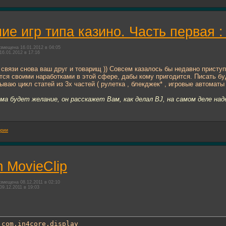
ие игр типа казино. Часть первая :
змещена 16.01.2012 в 04:05
16.01.2012 в 17:16
 связи снова ваш друг и товарищ )) Совсем казалось бы недавно приступ
ся своими наработками в этой сфере, дабы кому пригодится. Писать буду
ваю цикл статей из 3х частей ( рулетка , блекджек* , игровые автоматы 
ума будет желание, он расскажет Вам, как делал BJ, на самом деле на
ории
 MovieClip
змещена 08.12.2011 в 02:10
09.12.2011 в 19:03