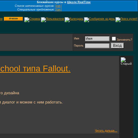
Ближайшие курсы в
Школе RealTime
Список интенсивных курсов:
[см.]
Специальные предложения:
[см.]
Имя
Запомнить?
Пароль
hool типа Fallout.
ого дизайна
м диалог и можем с ним работать.
Читать дальше...