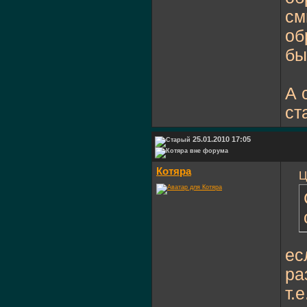
см
об
бы
А 
ст
25.01.2010 17:05
Котяра
Ц
ес
ра
т.