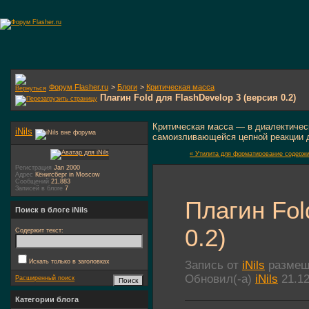
Форум Flasher.ru
>
Блоги
>
Критическая масса
Плагин Fold для FlashDevelop 3 (версия 0.2)
Критическая масса — в диалектичес
iNils
самоизливающейся цепной реакции 
« Утилита для форматирование содерж
Регистрация
Jan 2000
Адрес
Кёнигсберг in Moscow
Сообщений
21,883
Записей в блоге
7
Плагин Fol
Поиск в блоге iNils
0.2)
Содержит текст:
Искать только в заголовках
Запись от
iNils
размеще
Обновил(-а)
iNils
21.12
Расширенный поиск
Категории блога