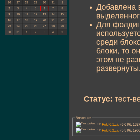
26
27
28
29
30
31
1
Добавлена 
2
3
4
5
6
7
8
выделенног
9
10
11
12
13
14
15
16
17
18
19
20
21
22
Для фолдин
23
24
25
26
27
28
29
использует
30
31
1
2
3
4
5
среди блоко
блоки, то о
этом не раз
развернуты
Статус:
тест-в
Вложения
Fold 0.1.zip
(6.0 Кб, 132
Fold 0.2.zip
(5.5 Кб, 196