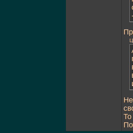
Пр
Ц
Не
св
То
По