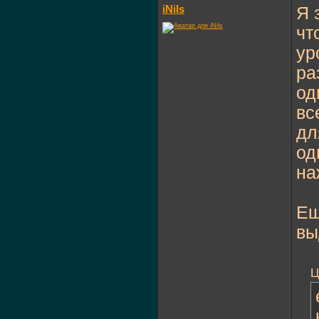
iNils
Я 
чт
ур
ра
од
вс
дл
од
на
Ещ
вы
Ц