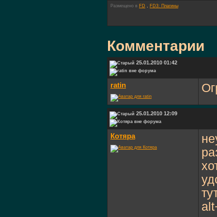
Размещено в
FD
,
FD3: Плагины
Комментарии
25.01.2010 01:42
ratin
Ог
25.01.2010 12:09
Котяра
не
ра
хо
уд
ту
al