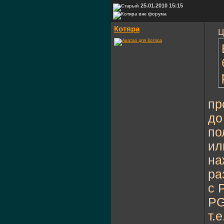
25.01.2010 15:15
Котяра
Ц
пр
до
по
ил
на
ра
с 
PG
т.