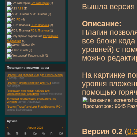
Без категории
(1)
Вышла версия
AS3
(1)
AS3: Ошибки (0)
FD
(4)
Описание:
FD3: Плагины
(3)
Плагин позволя
FD4: Плагины
(1)
Регулярные
все блоки кода
выражения
(1)
Шрифт (0)
уровней) с по
iFlash (0)
можно редактир
Пиксельный (0)
Последние комментарии
На картинке по
Плагин Fold (версия 0.3) для FlashDevelop
3
автор:
Tails
уровня вложен
Плагин HighlightSelection для FD4
автор:
pas.delger
помощью горяче
Генерация текстовых таблиц для
моноширинных шрифтов
автор:
MikroAcse
Условная компиляция: отрицательное
условие
автор:
Aquahawk
Плагин iTracePanel для FlashDevelop RC*
автор:
Волгоградец
Архив
<
Август 2026
>
Версия 0.2
(
0.
Вс
Пн
Вт
Ср
Чт
Пт
Сб