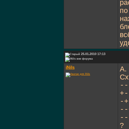
pa
по
на
бл
вс
уд
25.01.2010 17:13
iNils
А.
Сх
--
+-
-+
--
--
?