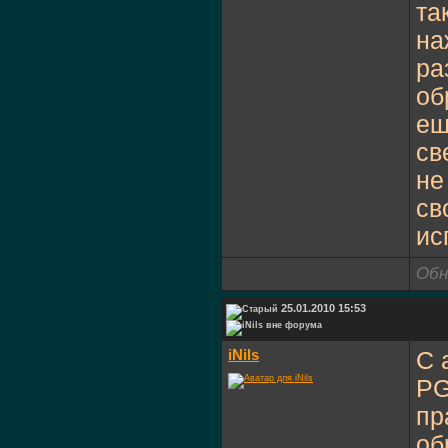
та
на
ра
об
ещ
св
не
св
ис
Обн
25.01.2010 15:53
iNils
С 
PG
пр
об