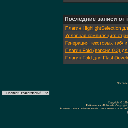
Последние записи от i
Плагин HighlightSelection д
Условная компиляция: отр
Генерация текстовых табл
Плагин Fold (версия 0.3) дл
Плагин Fold для FlashDevelo
Часовой
Copyright © 19
Работает на vBulletin®. Copyright 
Администрация сайта не несёт ответственности за л