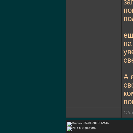
за
по
по
ещ
на
ув
св
А 
св
ко
по
Обн
25.01.2010 12:36