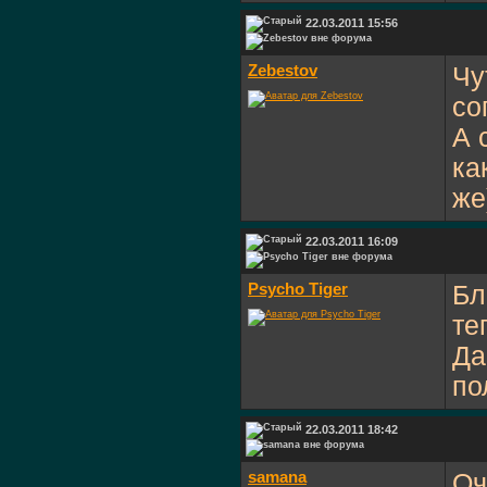
22.03.2011 15:56
Zebestov
Чу
со
А 
ка
же
22.03.2011 16:09
Psycho Tiger
Бл
те
Да
по
22.03.2011 18:42
samana
Оч