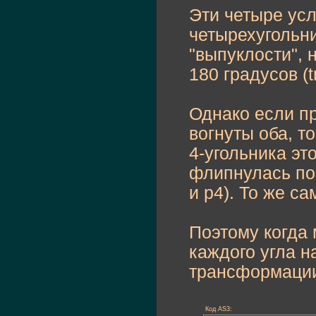
Эти четыре ус
четырехугольни
"выпуклости", 
180 градусов (t
Однако если пр
вогнуты оба, т
4-угольника эт
флипнулась по 
и p4). То же с
Поэтому когда 
каждого угла н
трансформации 
Код AS3: