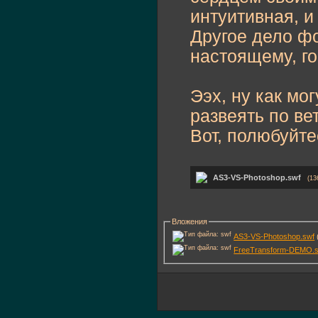
интуитивная, 
Другое дело фо
настоящему, го
Ээх, ну как мо
развеять по ве
Вот, полюбуйте
AS3-VS-Photoshop.swf
(13
Вложения
AS3-VS-Photoshop.swf
FreeTransform-DEMO.