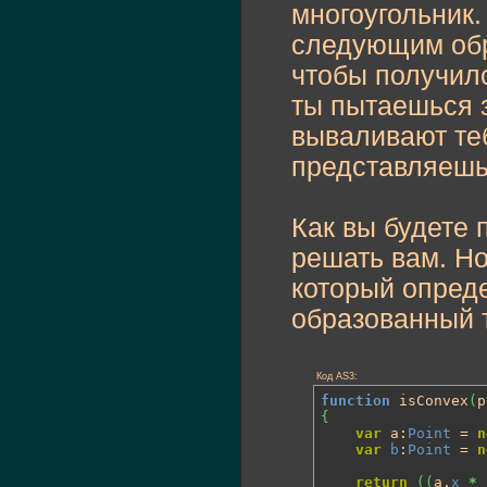
многоугольник
следующим обра
чтобы получилс
ты пытаешься 
вываливают теб
представляешь
Как вы будете
решать вам. Но
который опреде
образованный 
Код AS3:
function
 isConvex
(
p
{
var
 a:
Point
 = 
n
var
b
:
Point
 = 
n
return
(
(
a.
x
*