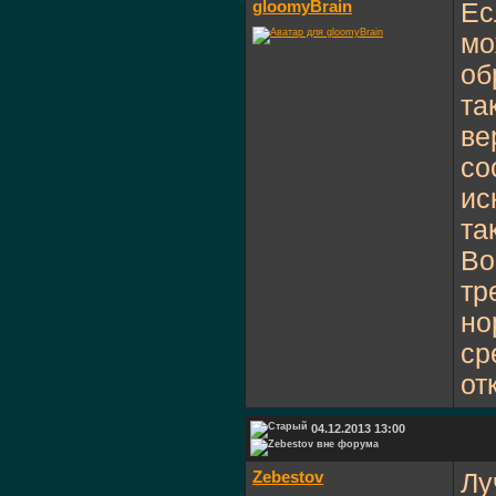
gloomyBrain
Ес
мо
об
та
ве
со
ис
та
Во
тр
но
ср
от
04.12.2013 13:00
Zebestov
Лу