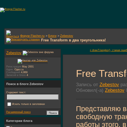
Форум Flasher.ru
>
Блоги
>
Zebestov
Free Transform в два треугольника!
« drawTriangles(), старая оши
Zebestov
Регистрация
May 2001
Free Trans
Адрес
Одесса
Сообщений
4,869
Записей в блоге
4
Запись от
Zebestov
раз
Поиск в блоге Zebestov
Обновил(-а)
Zebestov
0
Содержит текст:
Искать только в заголовках
Представляю в
Расширенный поиск
свободную тра
Категории блога
работы этого, 