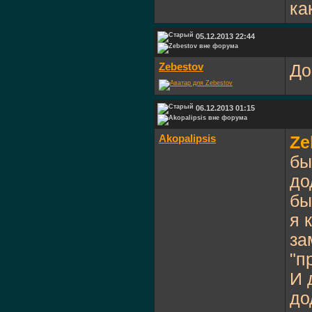
ка
05.12.2013 22:44
Zebestov
До
06.12.2013 01:15
Akopalipsis
Ze
бы
до
бы
я 
за
"п
И 
до