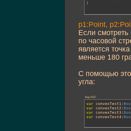
}
p1:Point, p2:Poi
Если смотреть 
по часовой стр
является точка
меньше 180 гра
С помощью этог
угла:
Код AS3:
var
 convexTest1:
Boo
var
 convexTest2:
Boo
var
 convexTest3:
Boo
var
 convexTest4:
Boo