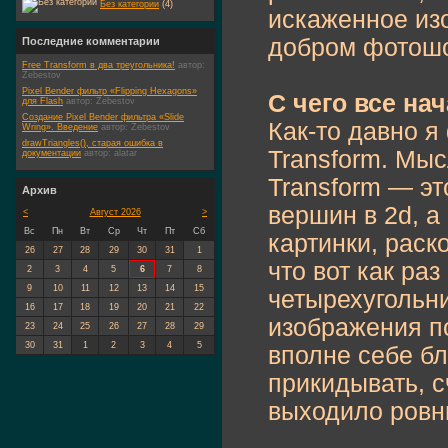
Без категории
(4)
искаженное изо
добром фотош
Последние комментарии
Free Transform в два треугольника!
автор:
Zebestov
Pixel Bender фильтр «Flipping Hexagons»
С чего все на
для Flash
автор:
Zebestov
Создание Pixel Bender фильтра «Slide
Как-то давно я
Wring». Введение
автор:
Zebestov
drawTriangles(), старая ошибка в
Transform. Мыс
документации
автор:
alatar
Transform — эт
Архив
вершин в 2d, а
<
Август 2026
>
Вс
Пн
Вт
Ср
Чт
Пт
Сб
картинки, раск
26
27
28
29
30
31
1
что вот как ра
2
3
4
5
6
7
8
9
10
11
12
13
14
15
четырехугольн
16
17
18
19
20
21
22
изображения п
23
24
25
26
27
28
29
30
31
1
2
3
4
5
вполне себе бл
прикидывать, с
выходило ровны