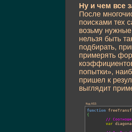
Ну и чем все 
После многочи
поисками тех с
возьму нужные 
нельзя быть т
подбирать, при
примерять фор
коэффициентов
попытки», наиб
пришел к резул
выглядит приме
Код AS3:
function
 freeTransf
{
// Соотноше
var
 diagona