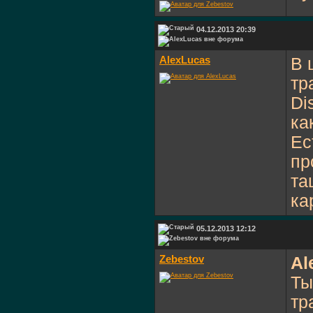
04.12.2013 20:39
AlexLucas
В 
тр
Di
ка
Ес
пр
та
ка
05.12.2013 12:12
Zebestov
Al
Ты
тр