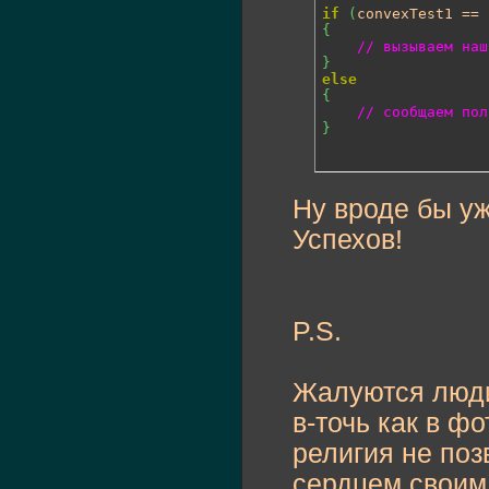
if
(
convexTest1 == 
{
// вызываем наш
}
else
{
// сообщаем пол
}
Ну вроде бы уж
Успехов!
P.S.
Жалуются люди,
в-точь как в ф
религия не поз
сердцем своим