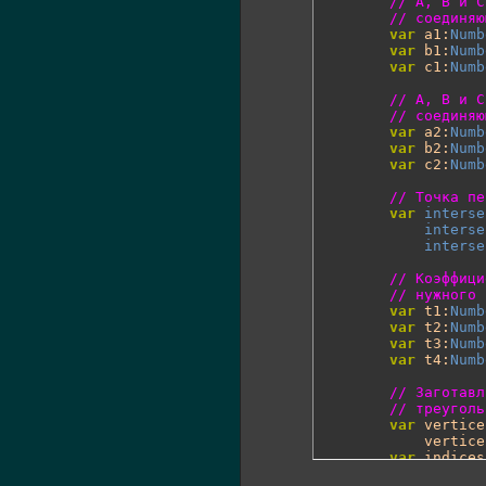
// A, B и C
// соединяю
var
 a1:
Numb
var
 b1:
Numb
var
 c1:
Numb
// A, B и C
// соединяю
var
 a2:
Numb
var
 b2:
Numb
var
 c2:
Numb
// Точка пе
var
interse
interse
interse
// Коэффици
// нужного 
var
 t1:
Numb
var
 t2:
Numb
var
 t3:
Numb
var
 t4:
Numb
// Заготавл
// треуголь
var
 vertice
            vertice
var
 indices
            indices