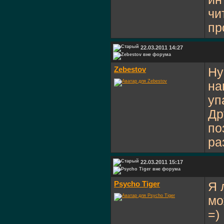
чи
пр
22.03.2011 14:27
Zebestov
Ну
на
уп
Др
по
ра
22.03.2011 15:17
Psycho Tiger
Я 
мо
=)