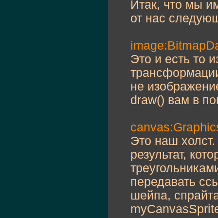
Итак, что мы и
var
 uvtdata
            uvtdata
от нас следую
// Рисуем д
// конечный
        canvas.
begi
image:BitmapD
        canvas.draw
        canvas.
endF
Это и есть то 
}
трансформации
не изображени
draw() вам в п
canvas:Graphic
Это наш холст.
результат, кот
треугольниками
передавать ссы
шейпа, спрайта
myCanvasSprite