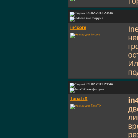
Го
09.02.2012 23:34
in4core
In
не
гр
ос
Ил
по
09.02.2012 23:44
TanaTiX
in
дв
ли
вр
ре