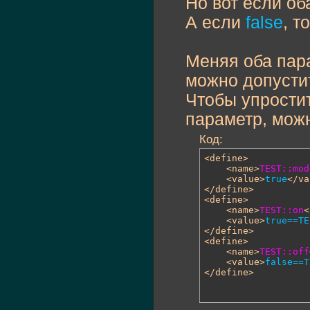
Но вот если о
А если
false
, т
Меняя оба пара
можно допустит
Чтобы упростит
параметр, можн
Код:
<define>

	<name>
TEST::mod
	<value>
true
</va
</define>

<define>

	<name>
TEST::on
<
	<value>
true==TE
</define>

<define>

	<name>
TEST::off
	<value>
false==T
</define>