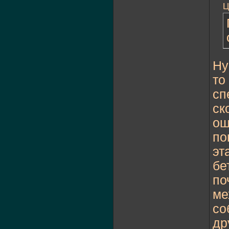
Ц
Ну
то
сп
ск
ош
по
эт
бе
по
ме
со
др