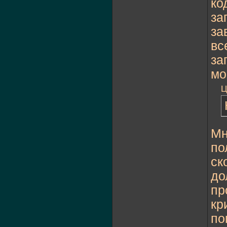
ко
за
за
вс
за
мо
Ц
Мн
по
ск
до
пр
кр
по