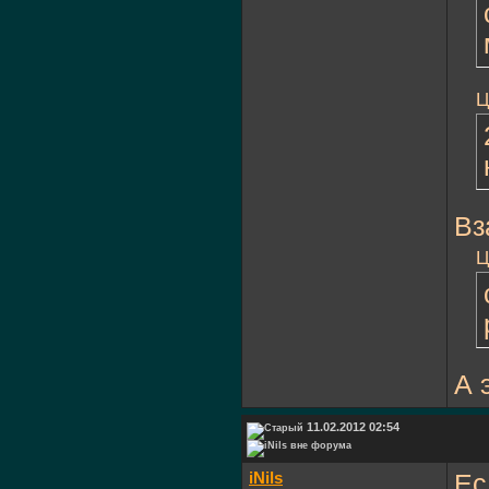
Ц
Вз
Ц
А 
11.02.2012 02:54
iNils
Ес