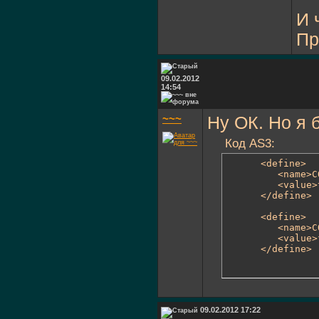
И 
Пр
09.02.2012
14:54
~~~
Ну ОК. Но я 
Код AS3:
      <define>

         <name>C
         <value>
      </define>

      <define>

         <name>C
         <value>
      </define>
09.02.2012 17:22