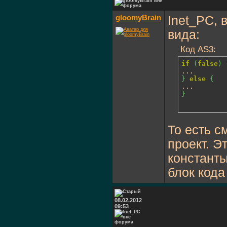
gloomyBrain
Inet_PC, 
вида:
Код AS3:
if
(
false
)
}
else
{
}
То есть с
проект. Э
констант
блок кода
08.02.2012
09:53