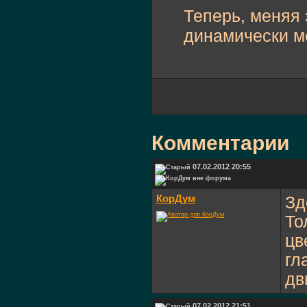
Теперь, меняя
динамически м
Комментарии
07.02.2012 20:55
КорДум
Зд
То
цв
гл
дв
07.02.2012 21:51