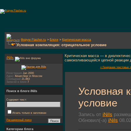
Форум Flasher.ru
>
Блоги
>
Критическая масса
Условная компиляция: отрицательное условие
Критическая масса — в диалектичес
iNils
самоизливающейся цепной реакции 
« Генерация текстовых
Регистрация
Jan 2000
Адрес
Кёнигсберг in Moscow
Сообщений
21,883
Записей в блоге
7
Условная 
Поиск в блоге iNils
условие
Содержит текст:
Искать только в заголовках
Запись от
iNils
размеще
Обновил(-а)
iNils
08.02
Расширенный поиск
Категории блога