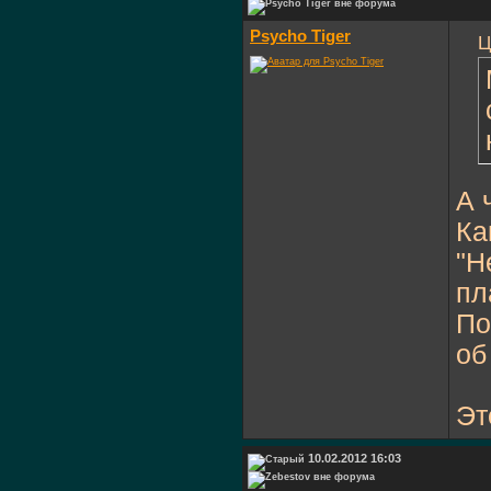
Psycho Tiger
Ц
А 
Ка
"Н
пл
По
об
Эт
10.02.2012 16:03