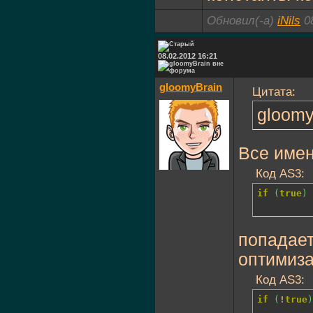
Обновил(-а)
iNils
08
08.02.2012 16:21
gloomyBrain
Цитата:
gloomy
Все имен
Код AS3:
if
(
true
)
попадает
оптимиза
Код AS3:
if
(
!
true
)