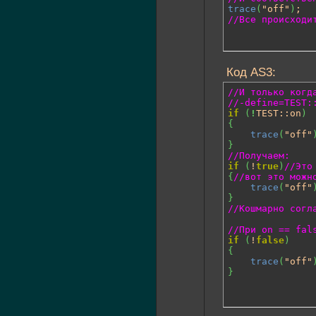
trace
(
"off"
)
//Все происходи
Код AS3:
//И только когд
//-define=TEST:
if
(
!
TEST::on
)
{
trace
(
"off"
}
//Получаем:
if
(
!
true
)
//Это
{
//вот это можн
trace
(
"off"
}
//Кошмарно согл
//При on == fal
if
(
!
false
)
{
trace
(
"off"
}