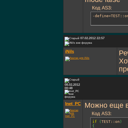
Код AS3:
-define=TEST::o
07.02.2012 22:57
iNils
Ре
Хо
пр
08.02.2012
00:48
Inet_PC
Можно еще в
Код AS3:
if
(
TEST::on
)
{