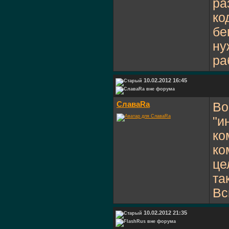
ра
ко
бе
ну
ра
10.02.2012 16:45
СлаваRa
Во
"и
ко
ко
це
та
Вс
10.02.2012 21:35