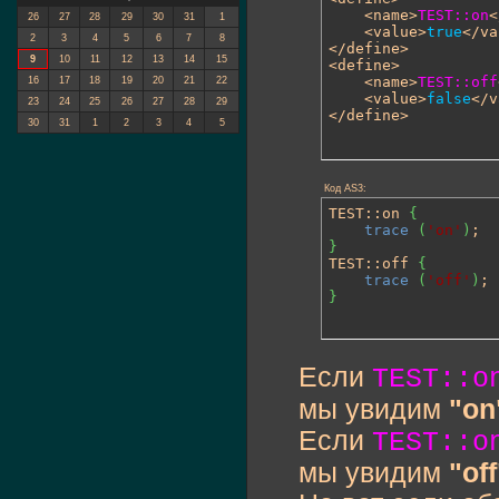
	<name>
TEST::on
<
26
27
28
29
30
31
1
	<value>
true
</va
2
3
4
5
6
7
8
</define>

9
10
11
12
13
14
15
<define>

	<name>
TEST::off
16
17
18
19
20
21
22
	<value>
false
</v
23
24
25
26
27
28
29
</define>
30
31
1
2
3
4
5
Код AS3:
TEST::on 
{
trace
(
'on'
)
}

TEST::off 
{
trace
(
'off'
)
}
Если
TEST::o
мы увидим
"on
Если
TEST::o
мы увидим
"off