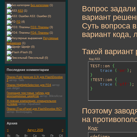
Без категории
(1)
Вопрос задали 
AS3
(1)
вариант решен
AS3: Ошибки (0)
FD
(4)
Суть вопроса в
FD3: Плагины
(3)
вариант кода, 
FD4: Плагины
(1)
Регулярные
выражения
(1)
Шрифт (0)
Такой вариант 
iFlash (0)
Пиксельный (0)
Код AS3:
TEST::on 
{
Последние комментарии
trace
(
'on'
)
}
Плагин Fold (версия 0.3) для FlashDevelop
!
TEST::on 
{
3
автор:
Tails
trace
(
'off'
)
Плагин HighlightSelection для FD4
автор:
pas.delger
}
Генерация текстовых таблиц для
моноширинных шрифтов
автор:
MikroAcse
Условная компиляция: отрицательное
условие
автор:
Aquahawk
Поэтому заводя
Плагин iTracePanel для FlashDevelop RC*
автор:
Волгоградец
на противопол
Архив
Код:
<
Август 2026
>
Вс
Пн
Вт
Ср
Чт
Пт
Сб
<define>
