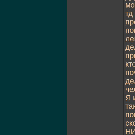
мо
тд
пр
по
ле
де
пр
кт
по
де
че
Я 
та
по
ск
НИ