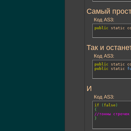
Самый прост
Код AS3:
public
 static c
Так и остане
Код AS3:
public
 static c
public
 static 
f
И
Код AS3:
if
(
false
)
{
//тонны строчек
}