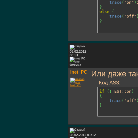
trace
(
"on"
)
}
else
{
trace
(
"off"
}
08.02.2012
00:51
Inet_PC
Или даже так
Код AS3:
if
(
!
TEST::on
)
{
trace
(
"off"
}
08.02.2012 01:12