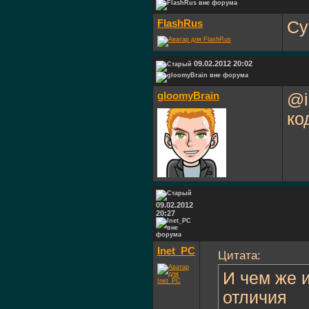
FlashRus
Су
09.02.2012 20:02
gloomyBrain
@i
ко
09.02.2012
20:27
Inet_PC
Цитата:
И чем же 
отличия