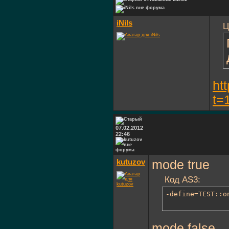
iNils
Ц
ht
t=
07.02.2012
22:46
kutuzov
mode true
Код AS3:
-define=TEST::o
mode false