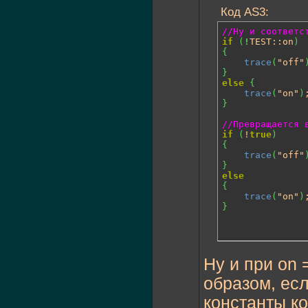
Код AS3:
//Ну и соответс
if
(
!
TEST::on
)
{
trace
(
"off"
}
else
{
trace
(
"on"
)
}
//Превращается 
if
(
!
true
)
{
trace
(
"off"
}
else
{
trace
(
"on"
)
}
Ну и при on 
образом, есл
константы к