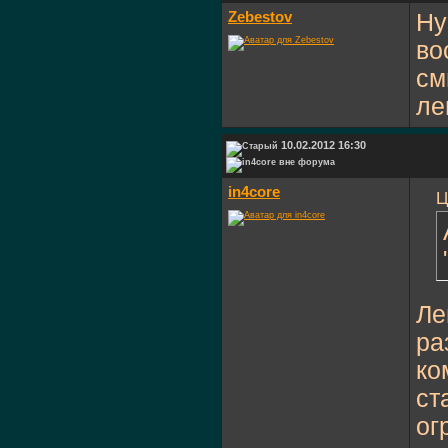
Zebestov
Ну
во
см
ле
10.02.2012 16:30
in4core
Ц
Ле
ра
ко
ст
ог