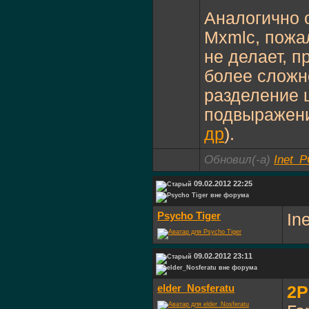
Аналогично 
Mxmlc, пожал
не делает, п
более сложн
разделение 
подвыражени
др
).
Обновил(-а)
Inet_
09.02.2012 22:25
Psycho Tiger
In
09.02.2012 23:11
elder_Nosferatu
2P