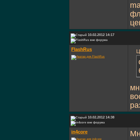
ma
фл
це
10.02.2012 14:17
FlashRus
Ц
мн
во
ра
10.02.2012 14:38
in4core
Мн