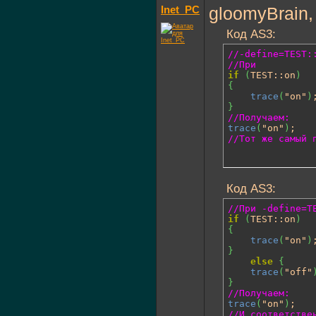
Inet_PC
gloomyBrain,
Код AS3:
//-define=TEST:
//При 
if
(
TEST::on
)
{
trace
(
"on"
)
}
//Получаем:
trace
(
"on"
)
//Тот же самый 
Код AS3:
//При -define=T
if
(
TEST::on
)
{
trace
(
"on"
)
}
else
{
trace
(
"off"
}
//Получаем:
trace
(
"on"
)
//И соответстве