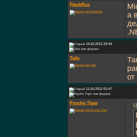
FlashRus
Mi
а 
де
.N
10.02.2012 22:44
Tails
Та
ра
от
11.02.2012 01:47
Psycho Tiger
Ц