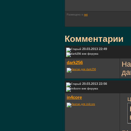
Размещено в
net
Комментарии
20.03.2013 22:49
dark256
На
да
20.03.2013 22:56
in4core
Ц