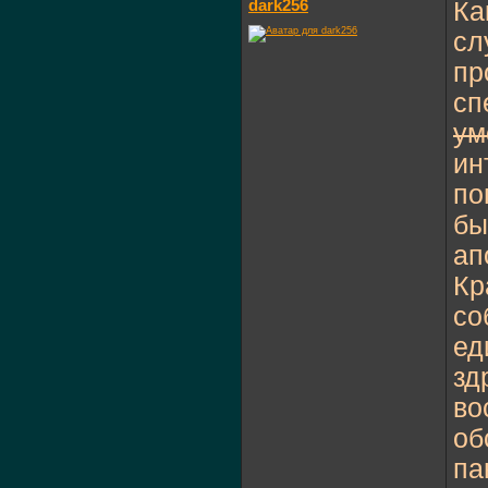
dark256
Ка
сл
пр
сп
ум
ин
по
бы
ап
Кр
со
ед
зд
во
об
па