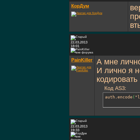
КорДум
ве
пр
вт
22.03.2013
18:01
PainKiller
А мне личн
И лично я н
кодировать 
Код AS3:
auth.encode
(
"l
22.03.2013
19:33