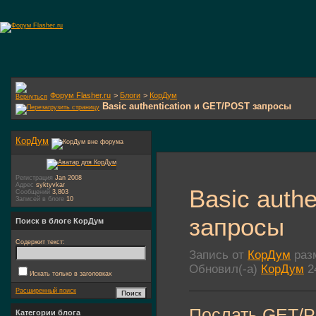
Форум Flasher.ru
>
Блоги
>
КорДум
Basic authentication и GET/POST запросы
КорДум
Регистрация
Jan 2008
Адрес
syktyvkar
Basic auth
Сообщений
3,803
Записей в блоге
10
запросы
Поиск в блоге КорДум
Содержит текст:
Запись от
КорДум
разм
Обновил(-а)
КорДум
24
Искать только в заголовках
Расширенный поиск
Послать GET/P
Категории блога