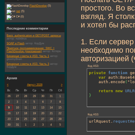
простого. Во в
FlashDevelop
(5)
net
(5)
взгляд. Я стол
C# (0)
и хотел бы рас
Последние комментарии
Basic authentication и GET/POST запросы
автор:
nubideus
1. Если сервер
SOAP и Flash
автор:
КорДум
необходимо пом
Приятное программирование: SWC +
FlashDevelop (приложение)
автор:
Котяра
Бинарные сокеты в AS3. Часть 1
автор:
авторизацией (
gloomyBrain
Бинарные сокеты в AS3. Часть 3
автор:
Код AS3:
КорДум
private
function
 ge
var
 auth:Base64
Архив
	auth.encode
(
"lo
<
Август 2026
>
return
new
URLR
Вс
Пн
Вт
Ср
Чт
Пт
Сб
}
26
27
28
29
30
31
1
2
3
4
5
6
7
8
9
10
11
12
13
14
15
16
17
18
19
20
21
22
Код AS3:
23
24
25
26
27
28
29
urlRquest.
requestHe
30
31
1
2
3
4
5