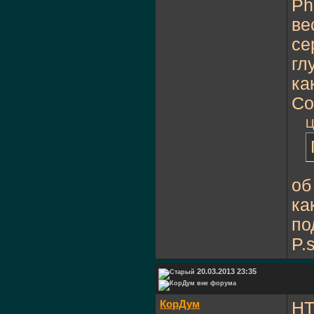
Ph
ве
се
гл
ка
Со
Ц
об
ка
по
P.
20.03.2013 23:35
КорДум
HT