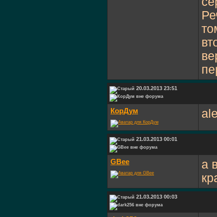
се
Ре
то
вт
ве
пе
20.03.2013 23:51
КорДум
al
21.03.2013 00:01
GBee
а 
кр
21.03.2013 00:03