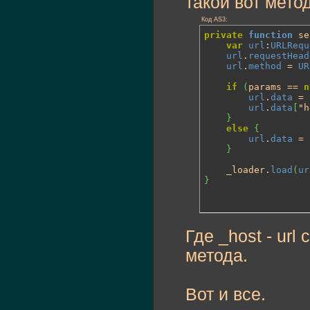
такой вот метод
Код AS3:
private
function
 se
var
url
:
URLRequ
url
.
requestHead
url
.
method
 = 
UR
if
(
params == 
n
url
.
data
 = 
url
.
data
[
"h
}
else
{
url
.
data
 = 
}
	_loader.
load
(
ur
}
Где _host - url
метода.
Вот и все.