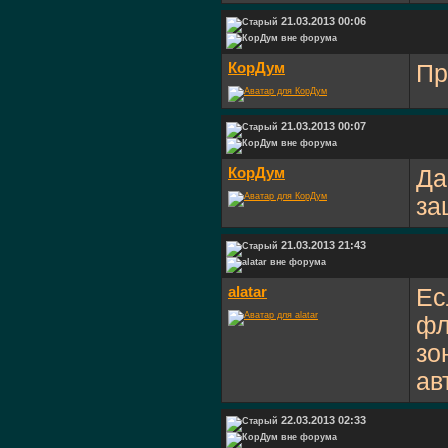
21.03.2013 00:06
КорДум
Пр
21.03.2013 00:07
КорДум
Да
за
21.03.2013 21:43
alatar
Ес
фл
зо
ав
22.03.2013 02:33