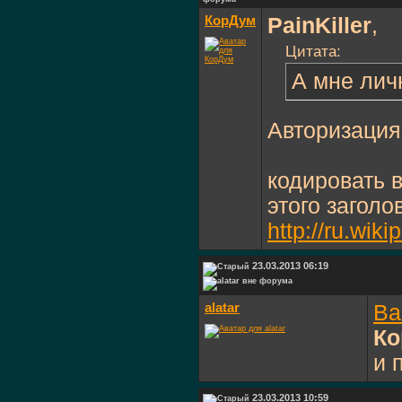
КорДум
PainKiller
,
Цитата:
А мне лич
Авторизация
кодировать 
этого заголо
http://ru.w
23.03.2013 06:19
alatar
Ba
Ко
и 
23.03.2013 10:59