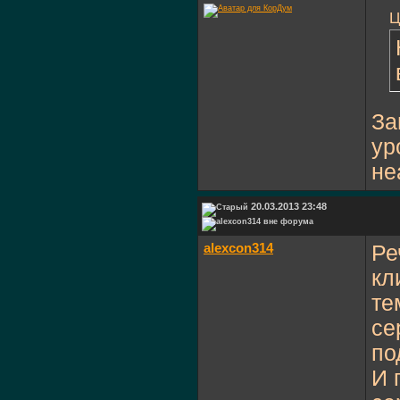
Ц
За
ур
не
20.03.2013 23:48
alexcon314
Ре
кл
те
се
по
И 