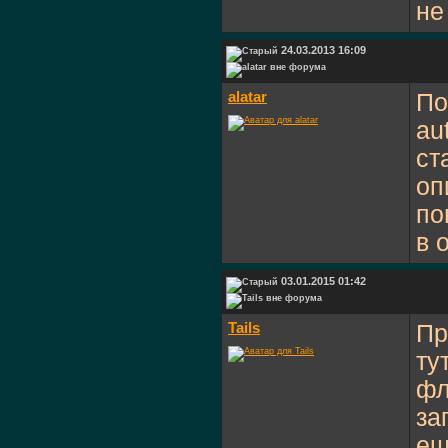
не
24.03.2013 16:09
alatar
По
au
ст
оп
по
в 
03.01.2015 01:42
Tails
Пр
ту
фл
за
ещ