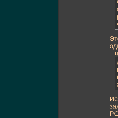
Эт
од
Ц
Ис
за
PO