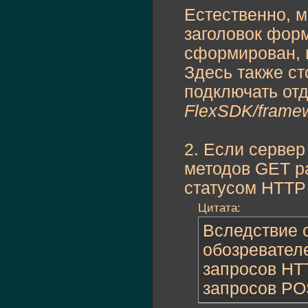
Естественно, м
заголовок форм
сформирован, п
Здесь также ст
подключать отд
FlexSDK/framew
2. Если сервер
методов GET ра
статусом HTTP 
Цитата:
Вследствие 
обозревател
запросов НТ
запросов PO