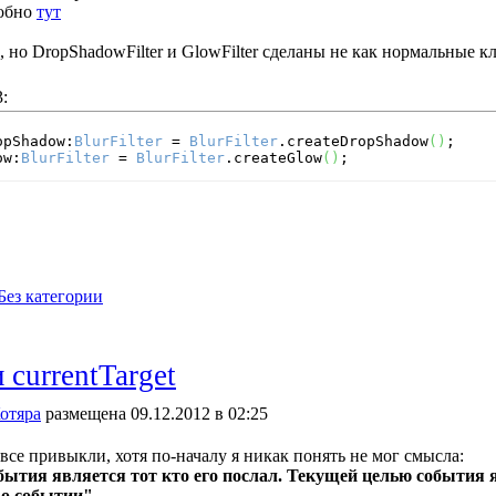
робно
тут
 но DropShadowFilter и GlowFilter сделаны не как нормальные к
:
opShadow:
BlurFilter
 = 
BlurFilter
.createDropShadow
(
)
ow:
BlurFilter
 = 
BlurFilter
.createGlow
(
)
;
Без категории
и currentTarget
отяра
размещена 09.12.2012 в 02:25
все привыкли, хотя по-началу я никак понять не мог смысла:
ытия является тот кто его послал. Текущей целью события 
 о событии"