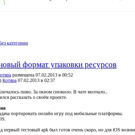
}
Без категории
новый формат упаковки ресурсов
отяра
размещена 07.02.2013 в 00:52
)
Котяра
07.02.2013 в 02:37
ончалось пиво. За окном снежило. В чате молчало..
ился рассказать о своём проекте.
рия
адача портировать онлайн игру под мобильные платформы.
OS.
д первый тестовый apk был готов очень скоро, но для iOS возн