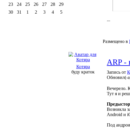
23
24
25
26
27
28
29
30
31
1
2
3
4
5
...
Размещено в
ARP - 
Котяра
буду краток
Запись от
К
Обновил(-а
Вечерело. К
Тут я и реш
Предысто
Возникла з
Android и i
Под андрои