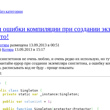
Без категории
ошибки компиляции при создании экз
то!
отяра
размещена 13.09.2013 в 00:51
)
Котяра
13.09.2013 в 15:17
синглетонов не очень люблю, и очень редко их использую, но тут
 рантайм еррор при создании экземпляра синглетона, а ошибку к
 расписывать код не буду - проще показать:
:
e
{
blic
class
 Singleton 
{
private
 static 
var
 _instance:Singleton;

public
var
value
:
int
 = 
1
;

public
function
 Singleton
(
protector:Protector
)
{