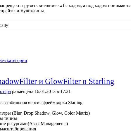
апрещают грузить внешние swf с кодом, а под кодом понимаютс
спрайты и мувиклипы.
ally
Без категории
adowFilter и GlowFilter в Starling
отяра
размещена 16.01.2013 в 17:21
я стабильная версия фреймворка Starling.
тры (Blur, Drop Shadow, Glow, Color Matrix)
ы твины
ие ресурсами(Asset Managements)
масштабирования