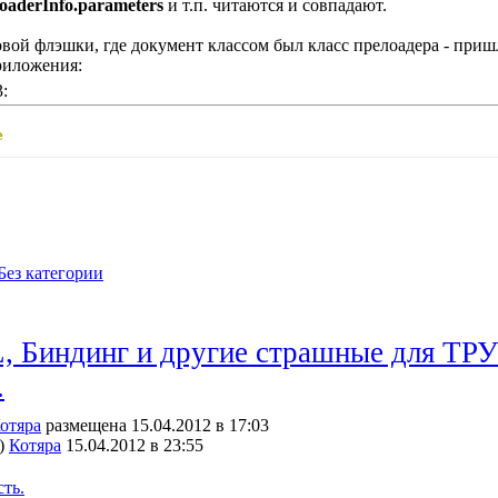
loaderInfo.parameters
и т.п. читаются и совпадают.
вой флэшки, где документ классом был класс прелоадера - пришло
риложения:
:
e
Без категории
Биндинг и другие страшные для ТРУЪ
.
отяра
размещена 15.04.2012 в 17:03
)
Котяра
15.04.2012 в 23:55
сть.