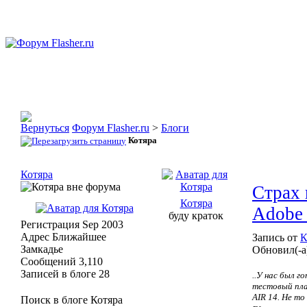
Форум Flasher.ru
>
Блоги
Котяра
Котяра
Страх 
Котяра
Adobe 
буду краток
Регистрация
Sep 2003
Адрес
Ближайшее
Запись от
К
Замкадье
Обновил(-а
Сообщений
3,110
Записей в блоге
28
..У нас был 
тестовый план
AIR 14. Не т
Поиск в блоге Котяра