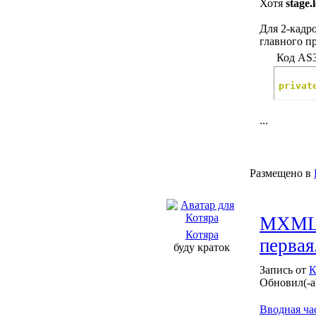
Хотя
stage.
Для 2-кадро
главного п
Код AS3
privat
...
Размещено в
MXML, 
Котяра
первая
буду краток
Запись от
К
Обновил(-а
Вводная ча