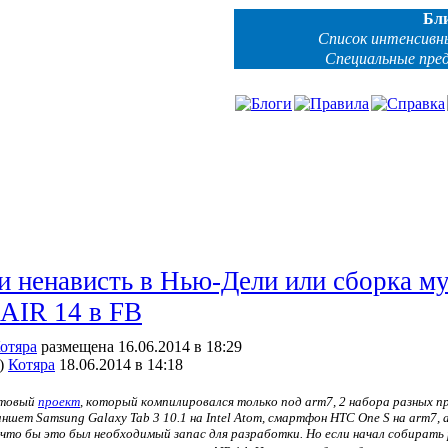
Бл
Список интенсивн
Специальные пре
и ненависть в Нью-Дели или сборка му
AIR 14 в FB
отяра
размещена 16.06.2014 в 18:29
)
Котяра
18.06.2014 в 14:18
готовый
проект
, который компилировался только под arm7, 2 набора разных пр
шет Samsung Galaxy Tab 3 10.1 на Intel Atom, смартфон HTC One S на arm7, а
о что бы это был необходимый запас для разработки. Но если начал собирать