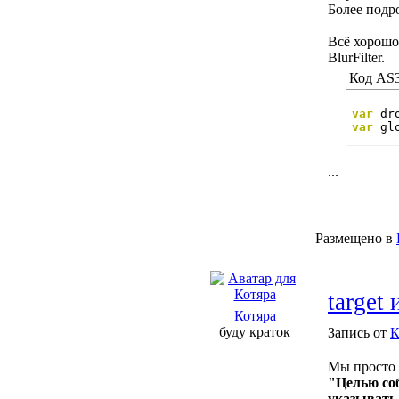
Более под
Всё хорошо,
BlurFilter.
Код AS3
var
 dr
var
 gl
...
Размещено в
target 
Котяра
буду краток
Запись от
К
Мы просто 
"Целью соб
указывать