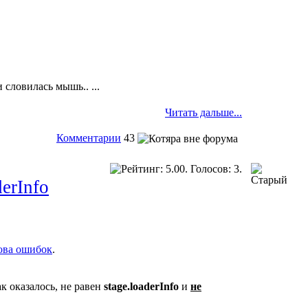
 словилась мышь.. ...
Читать дальше...
Комментарии
43
erInfo
ова ошибок
.
ак оказалось, не равен
stage.loaderInfo
и
не