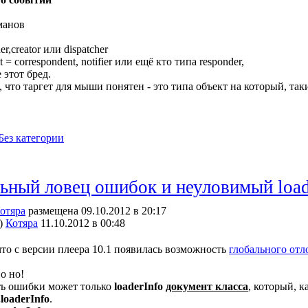
манов
der,creator или dispatcher
t = correspondent, notifier или ещё кто типа responder,
 этот бред.
что таргет для мыши понятен - это типа объект на который, таки
Без категории
ьный ловец ошибок и неуловимый load
отяра
размещена 09.10.2012 в 20:17
)
Котяра
11.10.2012 в 00:48
что с версии плеера 10.1 появилась возможность
глобального отл
о но!
ь ошибки может только
loaderInfo
документ класса
, который, к
.loaderInfo
.