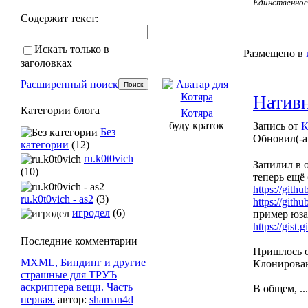
Единственное 
Содержит текст:
Искать только в
Размещено в
заголовках
Расширенный поиск
Нативн
Категории блога
Котяра
буду краток
Запись от
К
Без
Обновил(-а
категории
(12)
ru.k0t0vich
Запилил в 
(10)
теперь ещё
https://githu
ru.k0t0vich - as2
(3)
https://githu
игродел
(6)
пример юз
https://gist
Последние комментарии
Пришлось от
MXML, Биндинг и другие
Клонировани
страшные для ТРУЪ
аскриптера вещи. Часть
В общем, ...
первая.
автор:
shaman4d