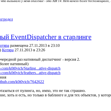
.
что вызывало у меня опасение - это AIR 14. Нет ничего более беспомощного,
игродел
ый EventDispatcher в старлинге
отяра
размещена 27.11.2013 в 23:10
)
Котяра
27.11.2013 в 23:26
очередной раз нативный диспатчинг - версия 2.
 более нативный)
b.com/k0t0vich/Starling...ative-dispatch
b.com/k0t0vich/feathers...ative-dispatch
ания
.github.com/k0t0vich/7642622
азаться от пулинга, но, имхо, это не так страшно.
е, хоть и есть, но только в баблинге и для тех объектов, у кото