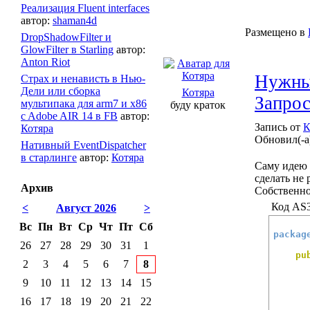
Реализация Fluent interfaces
автор:
shaman4d
Размещено в
DropShadowFilter и
GlowFilter в Starling
автор:
Anton Riot
Нужны 
Страх и ненависть в Нью-
Дели или сборка
Котяра
Запрос
мультипака для arm7 и x86
буду краток
c Adobe AIR 14 в FB
автор:
Запись от
К
Котяра
Обновил(-а
Нативный EventDispatcher
в старлинге
автор:
Котяра
Саму идею 
сделать не
Архив
Собственно,
Код AS3
<
Август 2026
>
Вс
Пн
Вт
Ср
Чт
Пт
Сб
packag
26
27
28
29
30
31
1
pu
2
3
4
5
6
7
8
9
10
11
12
13
14
15
16
17
18
19
20
21
22