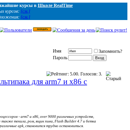
ижайшие курсы в
Школе RealTime
ых курсов:
[см.]
дложения:
[см.]
Имя
Запомнить?
Пароль
льтипака для arm7 и x86 c
оцессоров - arm7 и x86, over 9000 различных устройств,
 также текила, ром, ящик пива, Flash Builder 4.7 и бетка
 различные apk, становится трудно остановиться.