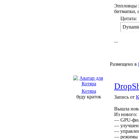
Эппловцы з
битмапки, 
Цитата:
Dynamic
...
Размещено в
DropSh
Котяра
буду краток
Запись от
К
Вышла нова
Из нового:
— GPU-филь
— улучшен
— управлен
— режимы 