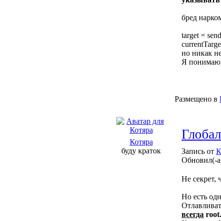
бред нарко
target = sen
currentTarge
но никак не
Я понимаю, 
Размещено в
Глобал
Котяра
буду краток
Запись от
К
Обновил(-а
Не секрет, 
Но есть одн
Отлавливат
всегда
root