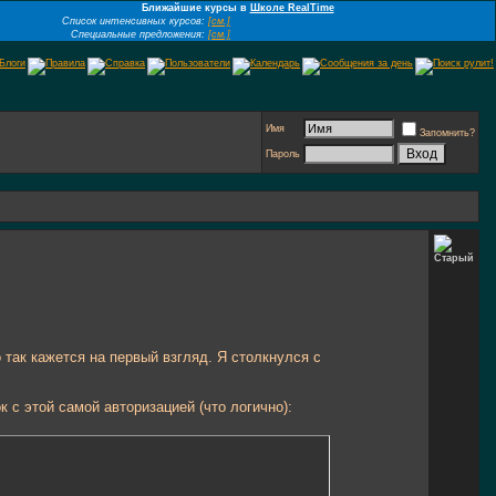
Ближайшие курсы в
Школе RealTime
Список интенсивных курсов:
[см.]
Специальные предложения:
[см.]
Имя
Запомнить?
Пароль
так кажется на первый взгляд. Я столкнулся с
 с этой самой авторизацией (что логично):