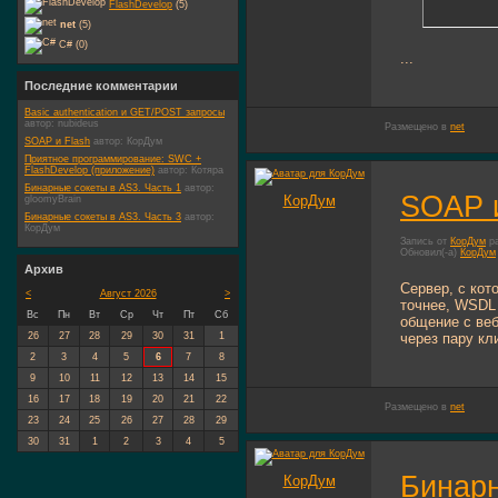
FlashDevelop
(5)
net
(5)
C# (0)
...
Последние комментарии
Basic authentication и GET/POST запросы
автор:
nubideus
Размещено в
net
SOAP и Flash
автор:
КорДум
Приятное программирование: SWC +
FlashDevelop (приложение)
автор:
Котяра
Бинарные сокеты в AS3. Часть 1
автор:
SOAP и
КорДум
gloomyBrain
Бинарные сокеты в AS3. Часть 3
автор:
КорДум
Запись от
КорДум
ра
Обновил(-а)
КорДум
Архив
Сервер, с кот
<
Август 2026
>
точнее, WSDL 
Вс
Пн
Вт
Ср
Чт
Пт
Сб
общение с веб
через пару кл
26
27
28
29
30
31
1
2
3
4
5
6
7
8
9
10
11
12
13
14
15
16
17
18
19
20
21
22
Размещено в
net
23
24
25
26
27
28
29
30
31
1
2
3
4
5
Бинарн
КорДум