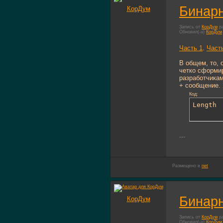
Бинарн
КорДум
Запись от
КорДум
ра
Обновил(-а)
КорДум
Часть 1
.
Част
В общем, то, 
четко сформи
разработчикам
+ сообщение. 
Код:
Length
...
Размещено в
net
Бинарн
КорДум
Запись от
КорДум
ра
Обновил(-а)
КорДум