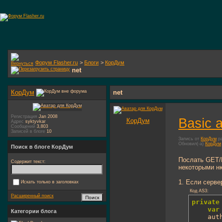
Форум Flasher.ru
>
Блоги
>
КорДум
net
КорДум
net
Регистрация
Jan 2008
Basic 
КорДум
Адрес
syktyvkar
Сообщений
3,803
Записей в блоге
10
Запись от
КорДум
ра
Обновил(-а)
КорДум
Поиск в блоге КорДум
Послать GET/P
Содержит текст:
некоторыми ню
1. Если серве
Искать только в заголовках
Код AS3:
Расширенный поиск
private
var
Категории блога
	au