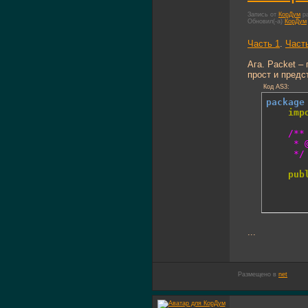
Запись от
КорДум
ра
Обновил(-а)
КорДум
Часть 1
.
Част
Ага. Packet –
прост и предс
Код AS3:
package
imp
/**

	 * @author KorDum

	 */
pub
...
Размещено в
net