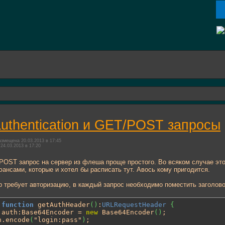
authentication и GET/POST запросы
змещена 20.03.2013 в 17:45
24.03.2013 в 17:20
OST запрос на сервер из флеша проще простого. Во всяком случае это 
ансами, которые и хотел бы расписать тут. Авось кому пригодится.
р требует авторизацию, в каждый запрос необходимо поместить заголовок
function
 getAuthHeader
(
)
:
URLRequestHeader
{
 auth:Base64Encoder = 
new
 Base64Encoder
(
)
;

th.encode
(
"login:pass"
)
;