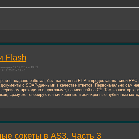
 Flash
змещена 19.12.2012 в 19:03
19.12.2012 в 19:40
орым я недавно работал, был написан на PHP и предоставлял свои RPC
документы с SOAP-данными в качестве ответов. Первоначально сам наш
-сервисом проходило в программе, написанной на C#. Там коннектор к 
иков, сразу же генерируются синхронные и асинхронные публичные методы
ые сокеты в AS3. Часть 3