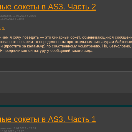
ые сокеты в AS3. Часть 2
змещена 13.07.2012 в 23:19
16.07.2012 в 13:48
ь 3
.
о чем я хочу поведать — это бинарный сокет, обменивающийся сообщен
рованные по каким-то определенным протокольным сигнатурам байтовы
и (простите за каламбур) по собственному усмотрению. Но, безусловно,
Я предпочитаю сигнатуру у сообщений такого вида:
ые сокеты в AS3. Часть 1
змещена 13.07.2012 в 23:19
16.07.2012 в 13:27