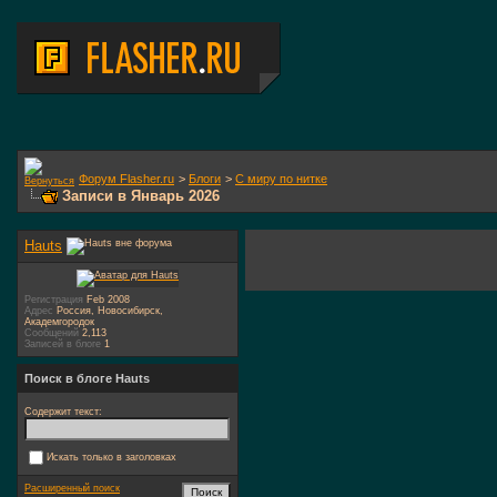
Форум Flasher.ru
>
Блоги
>
С миру по нитке
Записи в Январь 2026
Hauts
Регистрация
Feb 2008
Адрес
Россия, Новосибирск,
Академгородок
Сообщений
2,113
Записей в блоге
1
Поиск в блоге Hauts
Содержит текст:
Искать только в заголовках
Расширенный поиск