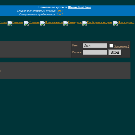
Ближайшие курсы в
Школе RealTime
Список интенсивных курсов:
[см.]
Специальные предложения:
[см.]
Имя
Запомнить?
Пароль
я.