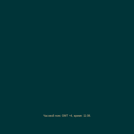
Часовой пояс GMT +4, время:
11:08
.