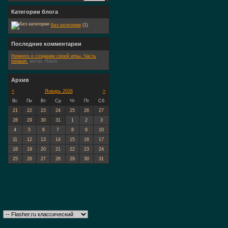
Категории блога
Без категории
(1)
Последние комментарии
Немного о создании своей игры. Часть
первая.
автор:
Hauts
Архив
<
Январь 2026
>
Вс
Пн
Вт
Ср
Чт
Пт
Сб
21
22
23
24
25
26
27
28
29
30
31
1
2
3
4
5
6
7
8
9
10
11
12
13
14
15
16
17
18
19
20
21
22
23
24
25
26
27
28
29
30
31