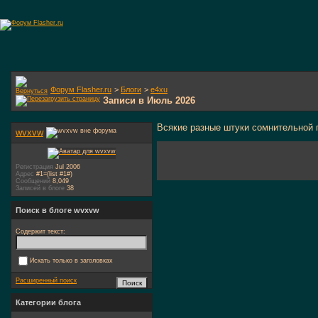
Форум Flasher.ru
>
Блоги
>
e4xu
Записи в Июль 2026
Всякие разные штуки сомнительной 
wvxvw
Регистрация
Jul 2006
Адрес
#1=(list #1#)
Сообщений
8,049
Записей в блоге
38
Поиск в блоге wvxvw
Содержит текст:
Искать только в заголовках
Расширенный поиск
Категории блога