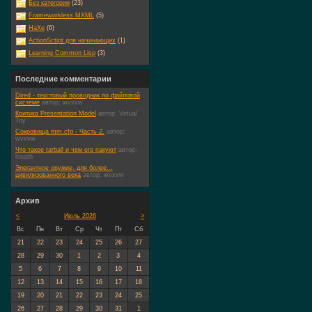
Без категории
(23)
Frameworkless MXML
(5)
HaXe
(6)
ActionSctipt для начинающих
(1)
Learning Common Lisp
(3)
Последние комментарии
Dired - текстовый проводник по файловой
системе
автор:
wvxvw
Критика Presentation Model
автор:
Virtual
Toy
Сокровища mm.cfg - Часть 2.
автор:
wvxvw
Что такое tarball и чем его пакуют
автор:
iteush
Элегантное оружие, для более...
цивилизованного века
автор:
wvxvw
Архив
<
Июль 2026
>
Вс
Пн
Вт
Ср
Чт
Пт
Сб
21
22
23
24
25
26
27
28
29
30
1
2
3
4
5
6
7
8
9
10
11
12
13
14
15
16
17
18
19
20
21
22
23
24
25
26
27
28
29
30
31
1