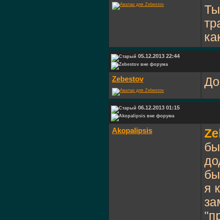
Ты
тр
ка
05.12.2013 22:44
Zebestov
До
06.12.2013 01:15
Akopalipsis
Ze
бы
до
бы
я 
за
"п