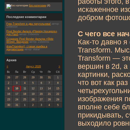
работы этого, 
Без категории
(4)
искаженное изо
добром фотош
Последние комментарии
Free Transform в два треугольника!
автор:
Zebestov
Pixel Bender фильтр «Flipping Hexagons»
С чего все на
для Flash
автор:
Zebestov
Создание Pixel Bender фильтра «Slide
Как-то давно я
Wring». Введение
автор:
Zebestov
drawTriangles(), старая ошибка в
Transform. Мыс
документации
автор:
alatar
Transform — эт
Архив
вершин в 2d, а
<
Август 2026
>
Вс
Пн
Вт
Ср
Чт
Пт
Сб
картинки, раск
26
27
28
29
30
31
1
что вот как ра
2
3
4
5
6
7
8
четырехугольн
9
10
11
12
13
14
15
16
17
18
19
20
21
22
изображения п
23
24
25
26
27
28
29
вполне себе бл
30
31
1
2
3
4
5
прикидывать, с
выходило ровны