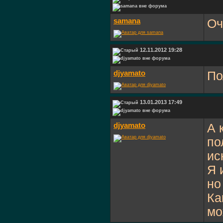
samana
Оч
12.11.2012 19:28
djyamato
По
13.01.2013 17:49
djyamato
А 
по
ис
Я 
но
Ка
мо