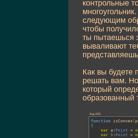
контрольные т
многоугольник
следующим обра
чтобы получилс
ты пытаешься 
вываливают теб
представляешь
Как вы будете
решать вам. Но
который опреде
образованный 
Код AS3:
function
 isConvex
(
p
{
var
 a:
Point
 = 
n
var
b
:
Point
 = 
n