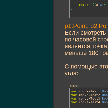
return
(
(
a.
x
*
}
p1:Point, p2:Poi
Если смотреть 
по часовой стр
является точка
меньше 180 гра
С помощью этог
угла:
Код AS3:
var
 convexTest1:
Boo
var
 convexTest2:
Boo
var
 convexTest3:
Boo
var
 convexTest4:
Boo