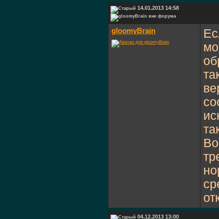
14.01.2013 14:58
gloomyBrain
Ес
мо
об
та
ве
со
ис
та
Во
тр
но
ср
от
04.12.2013 13:00