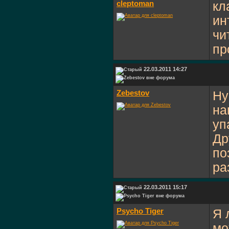
cleptoman
кл
ин
чи
пр
22.03.2011 14:27
Zebestov
Ну
на
уп
Др
по
ра
22.03.2011 15:17
Psycho Tiger
Я 
мо