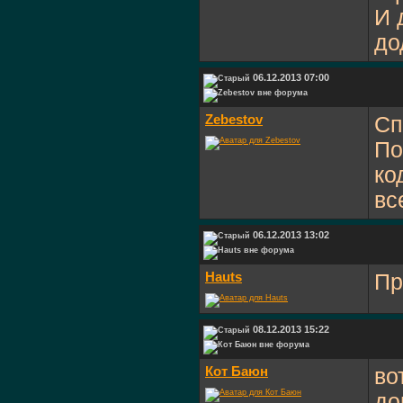
И 
до
06.12.2013 07:00
Zebestov
Сп
По
ко
вс
06.12.2013 13:02
Hauts
Пр
08.12.2013 15:22
Кот Баюн
во
до