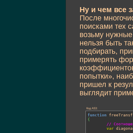
Ну и чем все 
После многочи
поисками тех с
возьму нужные 
нельзя быть т
подбирать, при
примерять фор
коэффициентов
попытки», наиб
пришел к резул
выглядит приме
Код AS3:
function
 freeTransf
{
// Соотноше
var
 diagona