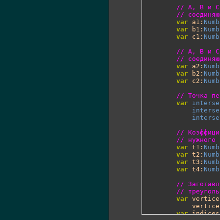
// A, B и C
// соединяю
var
 a1:
Numb
var
 b1:
Numb
var
 c1:
Numb
// A, B и C
// соединяю
var
 a2:
Numb
var
 b2:
Numb
var
 c2:
Numb
// Точка пе
var
interse
interse
interse
// Коэффици
// нужного 
var
 t1:
Numb
var
 t2:
Numb
var
 t3:
Numb
var
 t4:
Numb
// Заготавл
// треуголь
var
 vertice
            vertice
var
 indices