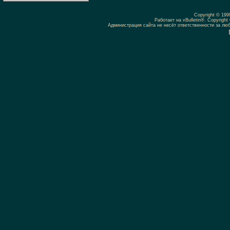
Copyright © 19
Работает на vBulletin®. Copyright 
Администрация сайта не несёт ответственности за л