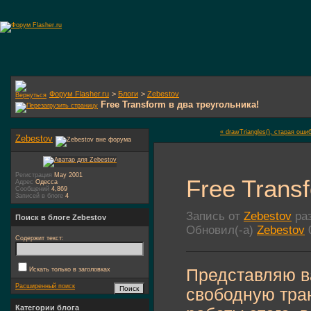
Форум Flasher.ru
>
Блоги
>
Zebestov
Free Transform в два треугольника!
« drawTriangles(), старая оши
Zebestov
Регистрация
May 2001
Free Trans
Адрес
Одесса
Сообщений
4,869
Записей в блоге
4
Запись от
Zebestov
раз
Поиск в блоге Zebestov
Обновил(-а)
Zebestov
0
Содержит текст:
Искать только в заголовках
Представляю в
Расширенный поиск
свободную тра
Категории блога