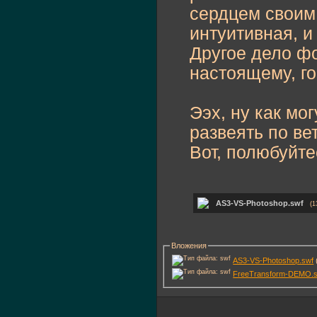
сердцем своим
интуитивная, 
Другое дело фо
настоящему, го
Ээх, ну как мо
развеять по ве
Вот, полюбуйте
AS3-VS-Photoshop.swf
(1
Вложения
AS3-VS-Photoshop.swf
FreeTransform-DEMO.