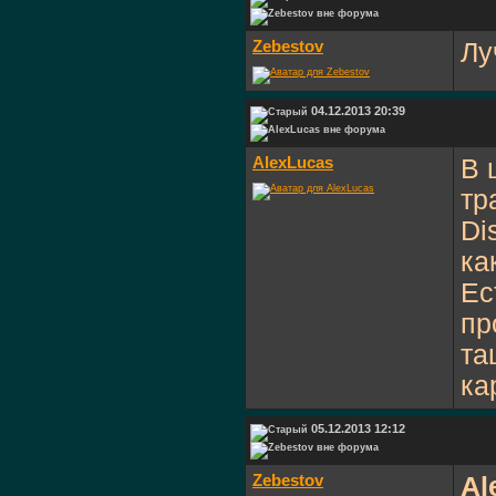
Zebestov
Лу
04.12.2013 20:39
AlexLucas
В 
тр
Di
ка
Ес
пр
та
ка
05.12.2013 12:12
Zebestov
Al