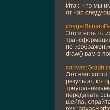
            indices
Итак, что мы и
var
 uvtdata
            uvtdata
от нас следую
// Рисуем д
// конечный
        canvas.
begi
image:BitmapD
        canvas.draw
        canvas.
endF
Это и есть то 
}
трансформации
не изображени
draw() вам в п
canvas:Graphic
Это наш холст.
результат, кот
треугольниками
передавать ссы
шейпа, спрайта
myCanvasSprite