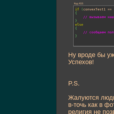
Код AS3:
if
(
convexTest1 == 
{
// вызываем наш
}
else
{
// сообщаем пол
}
Ну вроде бы уж
Успехов!
P.S.
Жалуются люди,
в-точь как в ф
религия не поз