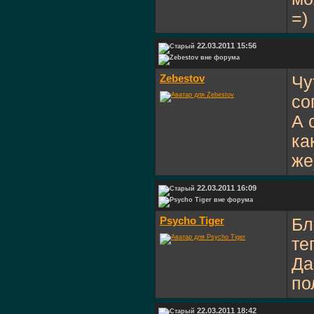
=)
22.03.2011 15:56
Zebestov
Чу
со
А 
ка
же
22.03.2011 16:09
Psycho Tiger
Бл
те
Да
по
22.03.2011 18:42