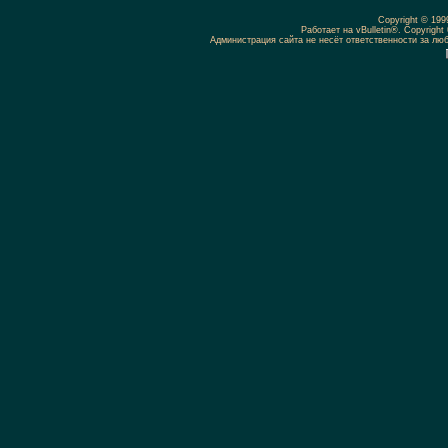
Copyright © 19
Работает на vBulletin®. Copyright 
Администрация сайта не несёт ответственности за л