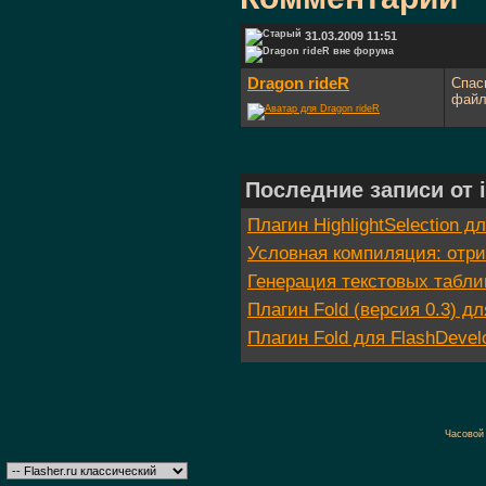
31.03.2009 11:51
Dragon rideR
Спас
файл
Последние записи от i
Плагин HighlightSelection д
Условная компиляция: отр
Генерация текстовых табл
Плагин Fold (версия 0.3) дл
Плагин Fold для FlashDevelo
Часовой