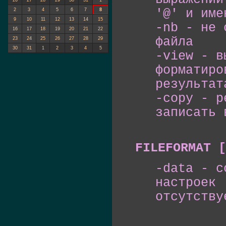
26
27
28
29
30
31
1
'@' и име
2
3
4
5
6
7
8
9
10
11
12
13
14
15
-nb - не 
16
17
18
19
20
21
22
файла
23
24
25
26
27
28
29
30
31
1
2
3
4
5
-view - в
форматиро
результат
-copy - р
записать 
FILEFORMAT [
-data - с
настроек 
отсутству