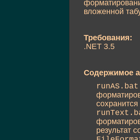
форматирование
вложенной таб
Требования:
.NET 3.5
Содержимое а
runAS.ba
форматиров
сохранится 
runText.
форматиров
результат с
FileForm