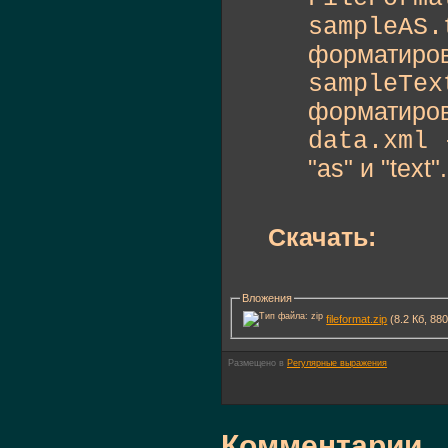
sampleAS
форматиров
sampleTe
форматиров
data.xml
"as" и "text".
Скачать:
Вложения
fileformat.zip
(8.2 Кб, 88
Размещено в
Регулярные выражения
Комментарии