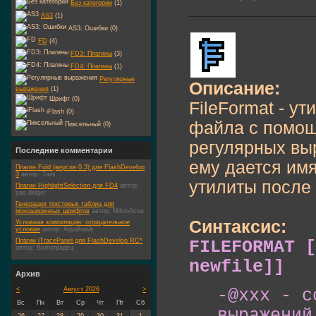
Без категории
(1)
AS3
(1)
AS3: Ошибки (0)
FD
(4)
FD3: Плагины
(3)
FD4: Плагины
(1)
Регулярные
Описание:
выражения
(1)
Шрифт (0)
FileFormat - у
iFlash (0)
файла с помощ
Пиксельный (0)
регулярных вы
Последние комментарии
ему дается имя
Плагин Fold (версия 0.3) для FlashDevelop
3
автор:
Tails
утилиты после
Плагин HighlightSelection для FD4
автор:
pas.delger
Генерация текстовых таблиц для
моноширинных шрифтов
автор:
MikroAcse
Синтаксис:
Условная компиляция: отрицательное
условие
автор:
Aquahawk
FILEFORMAT [
Плагин iTracePanel для FlashDevelop RC*
автор:
Волгоградец
newfile]]
Архив
-@xxx - с
<
Август 2026
>
Вс
Пн
Вт
Ср
Чт
Пт
Сб
выражений