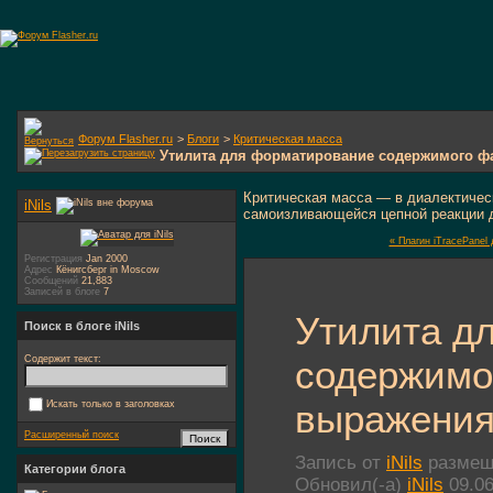
Форум Flasher.ru
>
Блоги
>
Критическая масса
Утилита для форматирование содержимого ф
Критическая масса — в диалектичес
iNils
самоизливающейся цепной реакции 
« Плагин iTracePanel
Регистрация
Jan 2000
Адрес
Кёнигсберг in Moscow
Сообщений
21,883
Записей в блоге
7
Утилита д
Поиск в блоге iNils
содержимо
Содержит текст:
выражения
Искать только в заголовках
Расширенный поиск
Запись от
iNils
размеще
Категории блога
Обновил(-а)
iNils
09.06