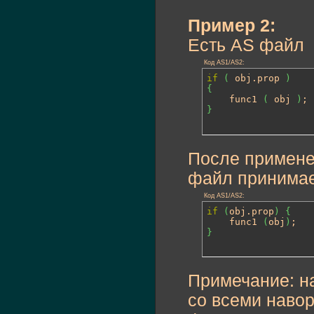
Пример 2:
Есть AS файл
Код AS1/AS2:
if
(
 obj.
prop
)
{

	func1 
(
 obj 
)
}
После применен
файл принима
Код AS1/AS2:
if
(
obj.
prop
)
{
	func1 
(
obj
)
}
Примечание: на
со всеми навор