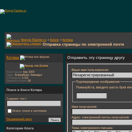
Форум Flasher.ru
>
Блоги
>
Котяра
Отправка страницы по электронной почте
Котяра
Отправить эту страницу другу
Ваше имя пользователя:
Регистрация
Sep 2003
Адрес
Ближайшее Замкадье
Сообщений
3,110
Записей в блоге
28
Подтверждение изображения
Пожалуйста, введите шесть букв и/и
Поиск в блоге Котяра
Содержит текст:
Имя получателя:
Искать только в заголовках
Адрес электронной почты получателя:
Расширенный поиск
Тема электронного письма:
Категории блога