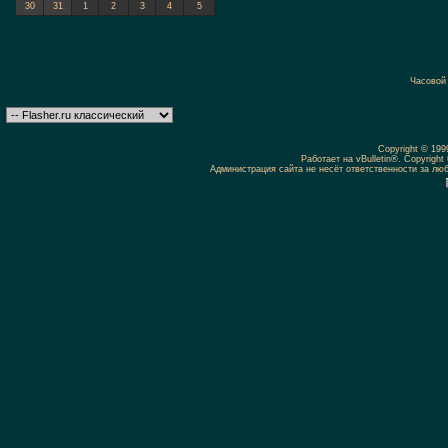
30
31
1
2
3
4
5
Часовой
Copyright © 19
Работает на vBulletin®. Copyright 
Администрация сайта не несёт ответственности за л