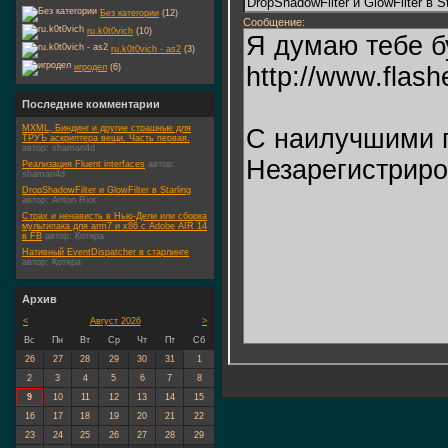
Без категории
(12)
Сообщение:
ru.k0t0vich
(10)
ru.k0t0vich - as2
(3)
игродел
(6)
Последние комментарии
MXML, Биндинг и другие страшные для
ТРУЪ аскриптера вещи. Часть первая.
автор:
shaman4d
Реализация Fluent interfaces
автор:
shaman4d
DropShadowFilter и GlowFilter в Starling
автор:
Anton Riot
Страх и ненависть в Нью-Дели или сборка
мультипака для arm7 и x86 c Adobe AIR 14
в FB
автор:
Котяра
Нативный EventDispatcher в старлинге
автор:
Котяра
Архив
<
Август 2026
>
Вс
Пн
Вт
Ср
Чт
Пт
Сб
26
27
28
29
30
31
1
2
3
4
5
6
7
8
9
10
11
12
13
14
15
16
17
18
19
20
21
22
23
24
25
26
27
28
29