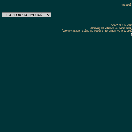
Часовой
Copyright © 19
Работает на vBulletin®. Copyright 
Администрация сайта не несёт ответственности за л