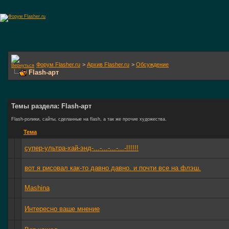
Форум Flasher.ru
>
Архив Flasher.ru
>
Обсуждение
Flash-арт
Темы раздела: Flash-арт
Flash-ролики, сайты, сделанные на flash, а так же прочие художества.
Тема
супер-ультра-хай-энд-...-...-...-...-!!!!!!
вот я рисовал как-то давно давно. и почти все на флэш.
Mashina
Интересно ваше мнение