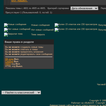
Вот нашел.
,
Показаны темы с 4601 по 4605 из 4605,
Критерий сортировки
Поря
Присутствуют 1 (Пользователей: 0, гостей: 1):
Новые сообщения
Популя
Нет новых сообщений
Популя
Тема закрыта
Ваши права в разделе
Вы
не можете
создавать новые темы
Вы
не можете
отвечать в темах
Вы
не можете
прикреплять вложения
Вы
не можете
редактировать свои сообщения
BB коды
Вкл.
Смайлы
Вкл.
[IMG]
код
Вкл.
HTML код
Выкл.
Часовой
Copyright © 19
Работает на vBulletin®. Copyright 
Администрация сайта не несёт ответственности за л