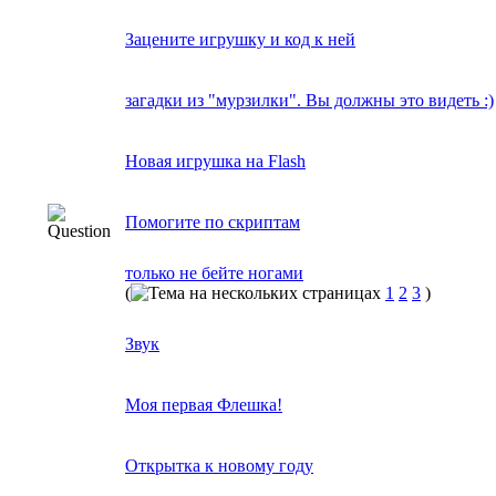
Зацените игрушку и код к ней
загадки из "мурзилки". Вы должны это видеть :)
Новая игрушка на Flash
Помогите по скриптам
только не бейте ногами
(
1
2
3
)
Звук
Моя первая Флешка!
Открытка к новому году