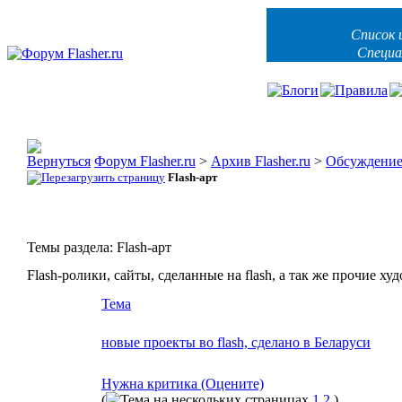
Список 
Специа
Форум Flasher.ru
>
Архив Flasher.ru
>
Обсуждени
Flash-арт
Темы раздела: Flash-арт
Flash-ролики, сайты, сделанные на flash, а так же прочие ху
Тема
новые проекты во flash, сделано в Беларуси
Нужна критика (Оцените)
(
1
2
)