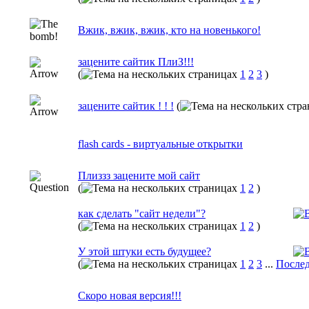
Вжик, вжик, вжик, кто на новенького!
зацените сайтик ПлиЗ!!!
(
1
2
3
)
зацените сайтик ! ! !
(
flash cards - виртуальные открытки
Плиззз зацените мой сайт
(
1
2
)
как сделать "сайт недели"?
(
1
2
)
У этой штуки есть будущее?
(
1
2
3
...
Послед
Скоро новая версия!!!