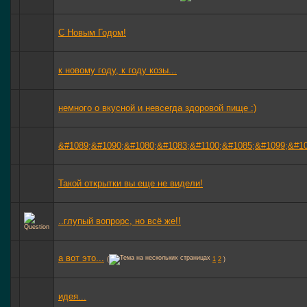
С Новым Годом!
к новому году, к году козы...
немного о вкусной и невсегда здоровой пище :)
&#1089;&#1090;&#1080;&#1083;&#1100;&#1085;&#1099;&#10
Такой открытки вы еще не видели!
..глупый вопрорс, но всё же!!
а вот это...
(
1
2
)
идея...