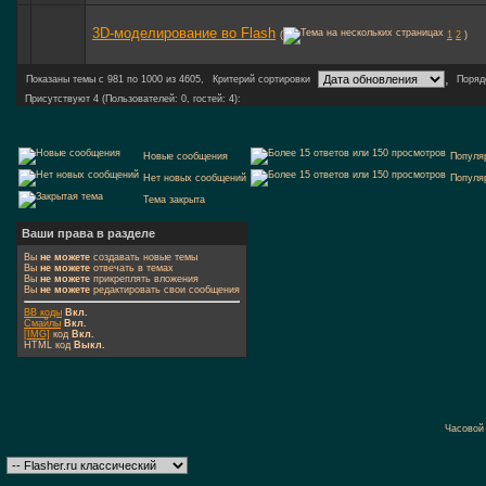
3D-моделирование во Flash
(
1
2
)
,
Показаны темы с 981 по 1000 из 4605,
Критерий сортировки
Поряд
Присутствуют 4 (Пользователей: 0, гостей: 4):
Новые сообщения
Популя
Нет новых сообщений
Популя
Тема закрыта
Ваши права в разделе
Вы
не можете
создавать новые темы
Вы
не можете
отвечать в темах
Вы
не можете
прикреплять вложения
Вы
не можете
редактировать свои сообщения
BB коды
Вкл.
Смайлы
Вкл.
[IMG]
код
Вкл.
HTML код
Выкл.
Часовой