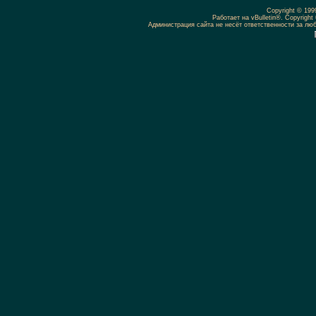
Copyright © 19
Работает на vBulletin®. Copyright 
Администрация сайта не несёт ответственности за л