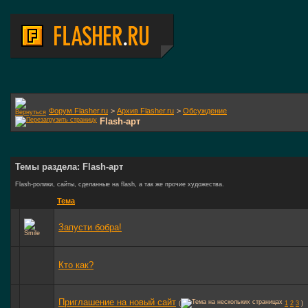
Форум Flasher.ru
>
Архив Flasher.ru
>
Обсуждение
Flash-арт
Темы раздела: Flash-арт
Flash-ролики, сайты, сделанные на flash, а так же прочие художества.
Тема
Запусти бобра!
Кто как?
Приглашение на новый сайт
(
1
2
3
)