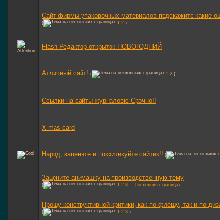
Сайт фирмы упаковочных материалов подскажите какие о
(
1
2
)
Flash Редактор открыток НОВОГОДНИЙ
Атличный сайт!
(
1
2
)
Ссылки на сайты журналовю Срочно!!
X-mas card
Народ, зацените и покритикуйте сайтик!!
(
Зацените анимашку на производственную тему
(
1
2
3
...
Последняя страница
)
Прошу конструктивной критики, как по флешу, так и по диз
(
1
2
3
)