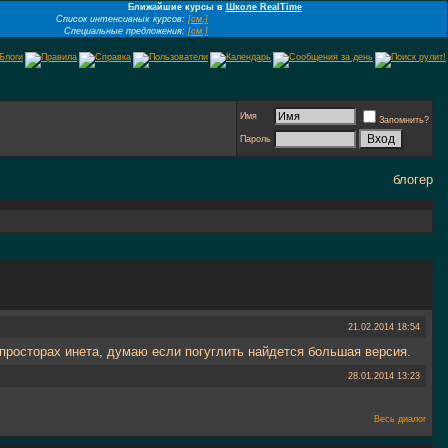
Ближайшие курсы в
Школе RealTime
Список интенсивных курсов:
[см.]
Специальные предложения:
[см.]
Имя
Запомнить?
Пароль
блогер
21.02.2014
18:54
на просторах инета, думаю если погуглить найдется большая версия.
28.01.2014
13:23
Весь диалог