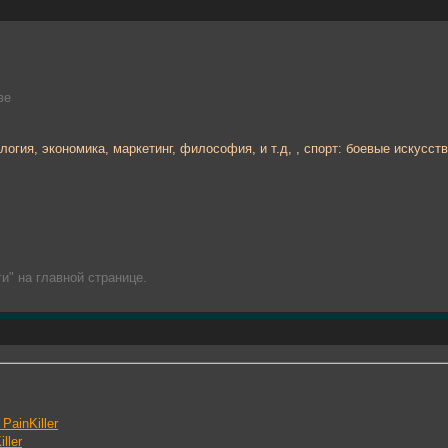
ве
логия, экономика, маркетинг, философия, и т.д, , спорт: боевые искусств
и" на главной странице.
PainKiller
ller