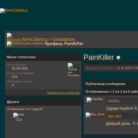
Форум Flasher.ru
>
Пользователи
Профиль PainKiller
PainKiller
Мини-статистика
Регистрация
03.09.2011
Последняя активность:
22.11.2018
17:5
Всего сообщений
533
Записей в блоге
Публичные сообщения
4
Отображение с 1 по
2
из
2
пуб
Показать всю статистику
PainKiller
Друзья
Здравствуйте! А 
Отображение 1 из 1 друзей
Max_Payn
wlad
Добрый день. А 