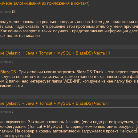
римере залогинивания из приложения в контакт)
ентарии
15
 задумался насколько реально получить access_token для приложения в
ать сам. Надо сказать, что решение этой проблемы отняло у меня прилич
Как обычно говорят в таких случаях - представляемая информация даетс
ых целях (написание...
е (Jelastic + Java + Tomcat + MySQL + BlazeDS) Часть III
ентарии
0
BlazeDS
. При желании можно загрузить BlazeDS Trunk – эта версия сраз
 случае не важно что вы скачали, самое главное в скачанном найти фай
м 2 папки, нас интересует папка WEB-INF, копируем из нее папку flex в 
жимое папки...
е (Jelastic + Java + Tomcat + MySQL + BlazeDS) Часть II
ентарии
0
ию окружения. Заходим в консоль Jelastic, (если надо регистрируемся,
конфигурацию (Tomcat + MySQL). На сервер можно выставить ресурсы (
латный. На сервер в корень автоматически загружается проект Helloword.
 со структурой. ...