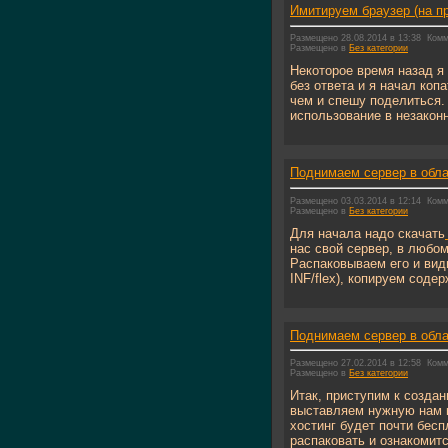
Имитируем браузер (на п
Размещено 28.08.2014 в 13:38
Комм
Размещено в
Без категории
Некоторое время назад я
без ответа и я начал коп
чем и спешу поделиться. 
использование в незаконн
Поднимаем сервер в облак
Размещено 03.03.2014 в 12:14
Комм
Размещено в
Без категории
Для начала надо скачать
нас свой сервер, в любом
Распаковываем его и види
INF/flex), копируем содер
Поднимаем сервер в облак
Размещено 27.02.2014 в 12:58
Комм
Размещено в
Без категории
Итак, приступим к создан
выставляем нужную нам 
хостинг будет почти бесп
распаковать и ознакомится