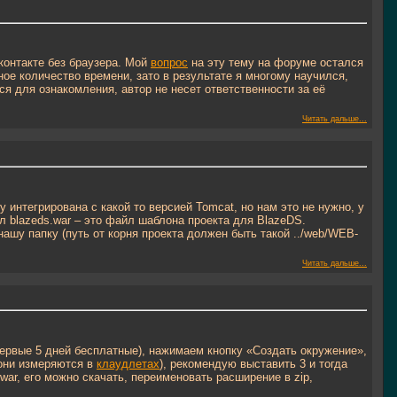
контакте без браузера. Мой
вопрос
на эту тему на форуме остался
ное количество времени, зато в результате я многому научился,
я для ознакомления, автор не несет ответственности за её
Читать дальше...
у интегрирована с какой то версией Tomcat, но нам это не нужно, у
л blazeds.war – это файл шаблона проекта для BlazeDS.
нашу папку (путь от корня проекта должен быть такой ../web/WEB-
Читать дальше...
 первые 5 дней бесплатные), нажимаем кнопку «Создать окружение»,
они измеряются в
клаудлетах
), рекомендую выставить 3 и тогда
war, его можно скачать, переименовать расширение в zip,