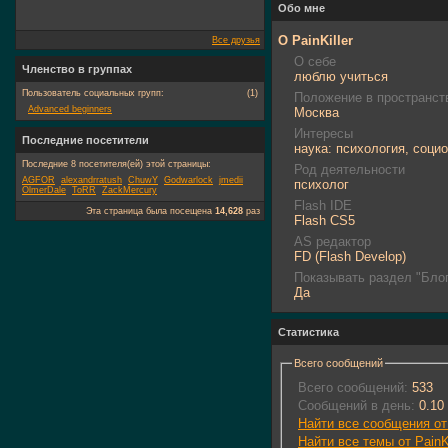
Обо мне
О PainKiller
Все друзья
О себе
Членство в группах
люблю учиться
Пользователь социальных групп:
(1)
Положение в пространст
Advanced beginners
Москва
Интересы
Последние посетители
наука: психология, социо
Последние 8 посетителя(ей) этой страницы:
Род деятельности
AGFOR
alexandrratush
ChuwY
Godwarlock
jmedii
психолог
OlmerDale
ToRR
ZackMercury
Flash IDE
Эта страница была посещена
14,628
раз
Flash CS5
AS редактор
FD (Flash Develop)
Показывать раздел "Блог
Да
Статистика
Всего сообщений
Всего сообщений:
533
Сообщений в день:
0.10
Найти все сообщения от 
Найти все темы от PainKi