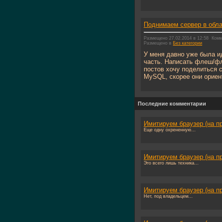
Поднимаем сервер в облак
Размещено 27.02.2014 в 12:58
Комм
Размещено в
Без категории
У меня давно уже была и
часть. Написать флеш/фл
постов хочу поделиться с
MySQL, скорее они ориен
Последние комментарии
Имитируем браузер (на п
Еще одну охрененную...
Имитируем браузер (на п
Это всего лишь техника...
Имитируем браузер (на п
Нет, под владельцем...