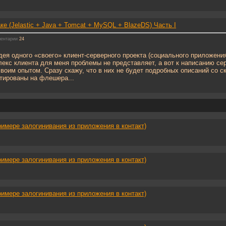
е (Jelastic + Java + Tomcat + MySQL + BlazeDS) Часть I
ентарии
24
дея одного «своего» клиент-серверного проекта (социального приложени
екс клиента для меня проблемы не представляет, а вот к написанию сер
воим опытом. Сразу скажу, что в них не будет подробных описаний со ск
тированы на флешера...
римере залогинивания из приложения в контакт)
римере залогинивания из приложения в контакт)
римере залогинивания из приложения в контакт)