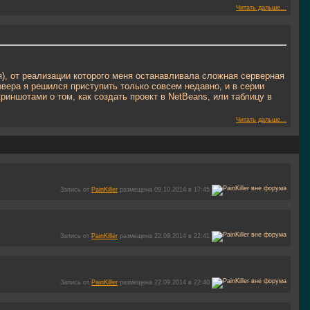
Читать дальше...
я), от реализации которого меня останавливала сложная серверная
вера я решился приступить только совсем недавно, и в серии
риншотами о том, как создать проект в NetBeans, или таблицу в
Читать дальше...
Запись от
PainKiller
размещена 09.10.2014 в 17:45
Запись от
PainKiller
размещена 22.09.2014 в 22:41
Запись от
PainKiller
размещена 22.09.2014 в 22:40