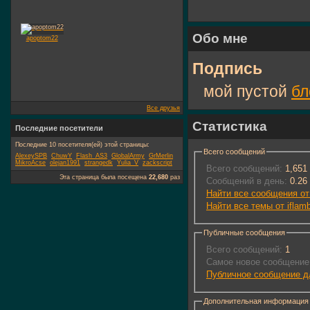
Обо мне
apoptom22
Подпись
мой пустой
бл
Все друзья
Статистика
Последние посетители
Последние 10 посетителя(ей) этой страницы:
Всего сообщений
AlexeySPB
ChuwY
Flash_AS3
GlobalArmy
GrMerlin
MikroAcse
olejan1991
strangedk
Yulia_V
zackscript
Всего сообщений:
1,651
Эта страница была посещена
22,680
раз
Сообщений в день:
0.26
Найти все сообщения от 
Найти все темы от iflam
Публичные сообщения
Всего сообщений:
1
Самое новое сообщение
Публичное сообщение дл
Дополнительная информация