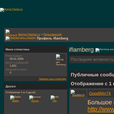
Форум Flasher.ru
>
Пользователи
Профиль iflamberg
iflamberg
Мини-статистика
Регистрация
09.01.2009
Последняя активность
Всего сообщений
1,651
Записей в блоге
0
Публичные сооб
Показать всю статистику
Отображение с 1
Друзья
Отображение 4 из 4 друзей
GoodWin74
Большое 
Badim
wvxvw
silin
http://www