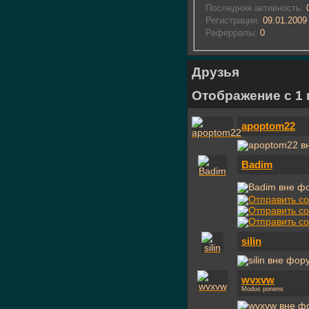
Последняя активность:
0
Регистрация:
09.01.2009
Реферралы:
0
Друзья
Отображение с 1 п
apoptom22
Badim
silin
wvxvw
Modus ponens