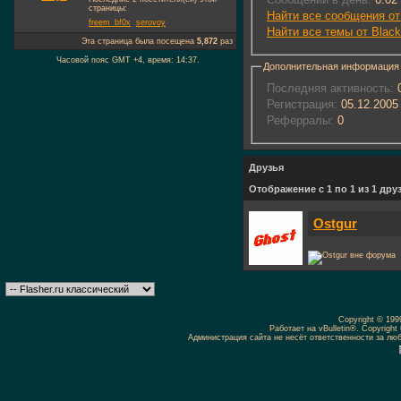
страницы:
Найти все сообщения от
freem_bf0x
serovoy
Найти все темы от Blac
Эта страница была посещена
5,872
раз
Часовой пояс GMT +4, время:
14:37
.
Дополнительная информация
Последняя активность:
0
Регистрация:
05.12.2005
Реферралы:
0
Друзья
Отображение с 1 по 1 из 1 дру
Ostgur
Copyright © 19
Работает на vBulletin®. Copyright 
Администрация сайта не несёт ответственности за л