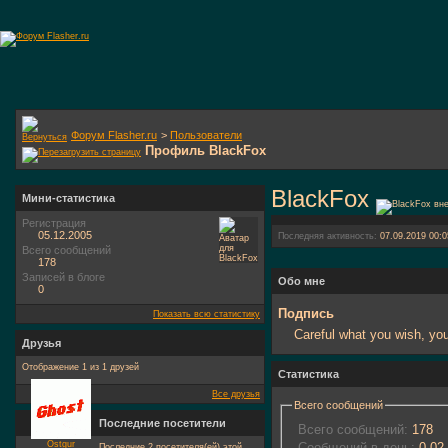
Форум Flasher.ru
>
Пользователи
Профиль BlackFox
BlackFox
Мини-статистика
Регистрация
05.12.2005
Последняя активность:
07.09.2019
00:0
Всего сообщений
178
Записей в блоге
Обо мне
0
Подпись
Показать всю статистику
Careful what you wish, you 
Друзья
Отображение 1 из 1 друзей
Статистика
Все друзья
Всего сообщений
Последние посетители
Всего сообщений:
178
Ostgur
Сообщений в день:
0.02
Последние 2 посетителя(ей) этой