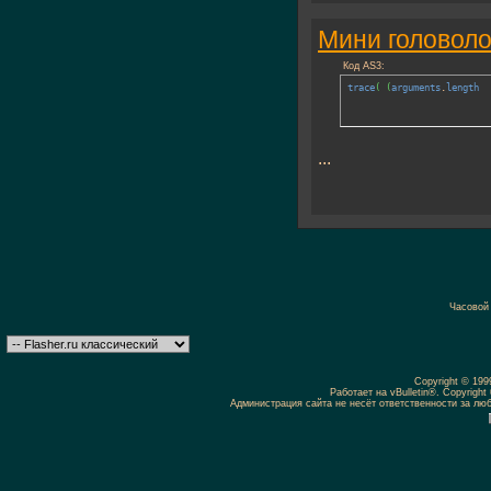
Мини головоло
Код AS3:
trace
(
(
arguments
.
length
...
Часовой
Copyright © 19
Работает на vBulletin®. Copyright 
Администрация сайта не несёт ответственности за л