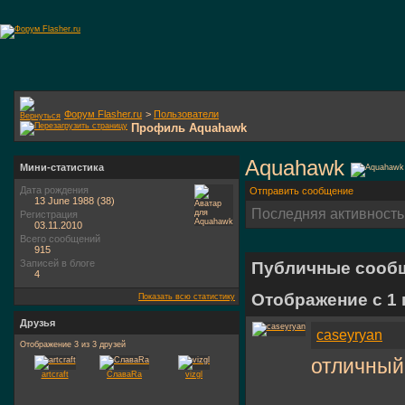
Форум Flasher.ru
>
Пользователи
Профиль Aquahawk
Aquahawk
Мини-статистика
Дата рождения
Отправить сообщение
13 June 1988 (38)
Последняя активность
Регистрация
03.11.2010
Всего сообщений
915
Записей в блоге
Публичные сооб
4
Отображение с 1
Показать всю статистику
Друзья
caseyryan
Отображение 3 из 3 друзей
отличный 
artcraft
СлаваRa
vizgl