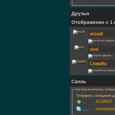
Друзья
Отображение с 1 п
artcraft
vizgl
СлаваRa
Связь
Система мгновенных сообще
Отправить сообщение дл
417190640
ICQ
mephistophe
Skype™