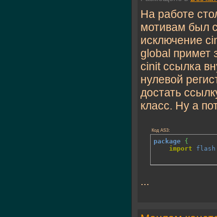
На работе сто
мотивам был 
исключение cin
global примет 
cinit ссылка в
нулевой регис
достать ссылк
класс. Ну а п
Код AS3:
package
{
import
flash
...