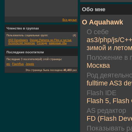
Обо мне
Все друзья
О Aquahawk
Членство в группах
О себе
Пользователь социальных групп:
(4)
as3/php/js/С+
AS3 Developers
Design Patterns во Flex и чистых
ActionScript проектах
FDлюди
каменные лбы
зимой и летом
Последние посетители
Положение в 
Последние 3 посетителя(ей) этой страницы:
Москва
etc
FlashRus
Jewelz
Эта страница была посещена
40,403
раз
Род деятельн
fulltime AS3 d
Flash IDE
Flash 5, Flash
AS редактор
FD (Flash Dev
Показывать ра