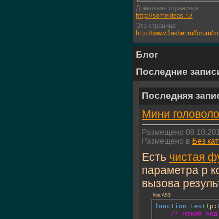
Домашняя страничка
http://someideas.ru/
Эта страница
http://www.flasher.ru/forum
Блог
Последние запис
Последняя запи
Мини головоло
Размещено 09.10.201
Размещено в
Без ка
Есть
чистая ф
параметра p к
вызова результ
Код AS3:
function
test
(
p:
/* некий код