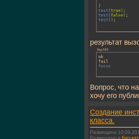
}
test
(
true
)
test
(
false
)
test
(
)
;
результат вызо
Код AS3:
ok

focus
Вопрос, что на
хочу его публ
Создание инст
класса.
Размещено 10.09.201
Размещено в
Без ка