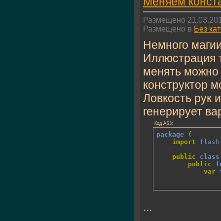
Меняем конста
Размещено 21.03.201
Размещено в
Без ка
Немного магии
Иллюстрация т
менять можно 
конструктор м
Ловкость рук 
генерирует ва
Код AS3:
package
{
import
flash
public
class
public
f
var
...