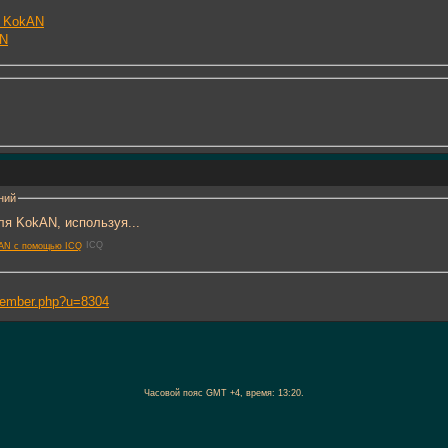
т KokAN
AN
ний
я KokAN, используя...
ICQ
/member.php?u=8304
Часовой пояс GMT +4, время:
13:20
.