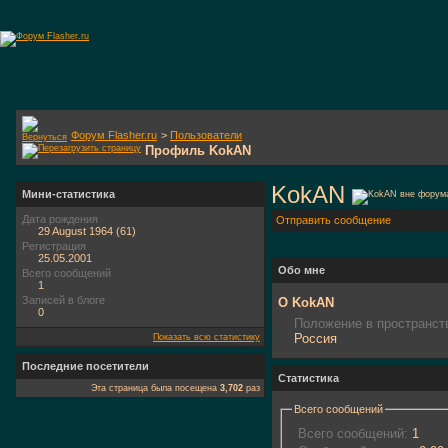
Форум Flasher.ru
>
Пользователи
Профиль KokAN
KokAN
Мини-статистика
Дата рождения
Отправить сообщение
29 August 1964 (61)
Регистрация
25.05.2001
Обо мне
Всего сообщений
1
Записей в блоге
О KokAN
0
Положение в пространст
Россия
Показать всю статистику
Последние посетители
Статистика
Эта страница была посещена
3,702
раз
Всего сообщений
Всего сообщений:
1