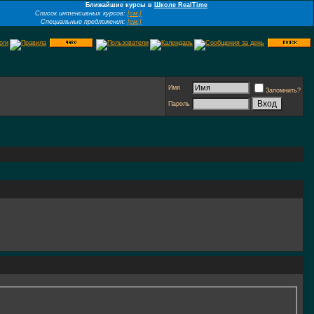
Ближайшие курсы в
Школе RealTime
Список интенсивных курсов:
[см.]
Специальные предложения:
[см.]
Имя
Запомнить?
Пароль