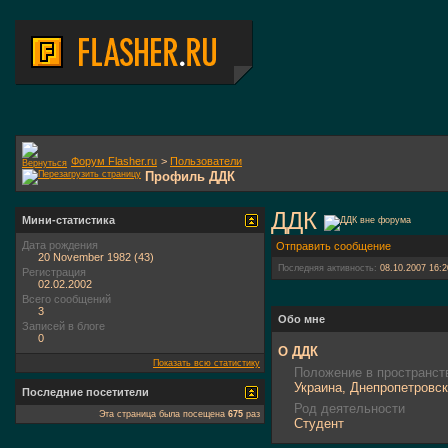
Форум Flasher.ru
>
Пользователи
Профиль ДДК
ДДК
Мини-статистика
Дата рождения
Отправить сообщение
20 November 1982 (43)
Последняя активность:
08.10.2007
16:2
Регистрация
02.02.2002
Всего сообщений
3
Обо мне
Записей в блоге
0
О ДДК
Показать всю статистику
Положение в пространст
Украина, Днепропетровск
Последние посетители
Род деятельности
Эта страница была посещена
675
раз
Студент