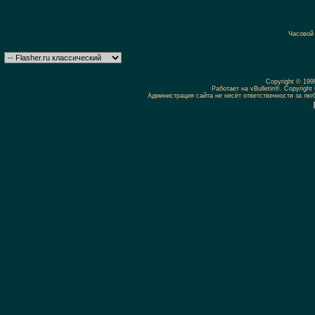
Часовой
Copyright © 19
Работает на vBulletin®. Copyright 
Администрация сайта не несёт ответственности за л