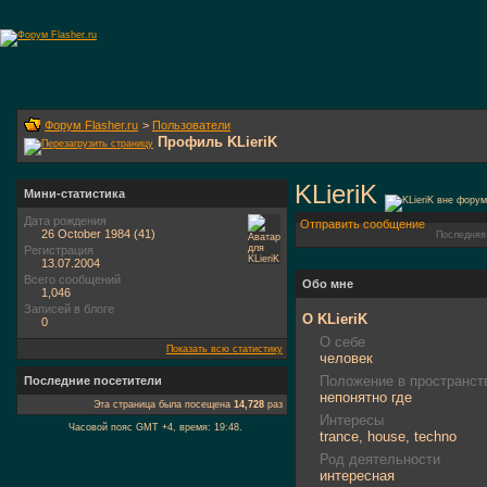
Форум Flasher.ru
>
Пользователи
Профиль KLieriK
KLieriK
Мини-статистика
Дата рождения
Отправить сообщение
26 October 1984 (41)
Последняя
Регистрация
13.07.2004
Всего сообщений
Обо мне
1,046
Записей в блоге
О KLieriK
0
О себе
Показать всю статистику
человек
Положение в пространст
Последние посетители
непонятно где
Эта страница была посещена
14,728
раз
Интересы
Часовой пояс GMT +4, время:
19:48
.
trance, house, techno
Род деятельности
интересная