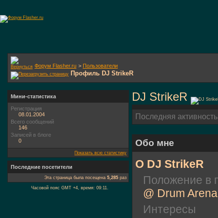
Форум Flasher.ru
>
Пользователи
Профиль DJ StrikeR
DJ StrikeR
Мини-статистика
Регистрация
08.01.2004
Последняя активность
Всего сообщений
146
Записей в блоге
0
Обо мне
Показать всю статистику
О DJ StrikeR
Последние посетители
Положение в 
Эта страница была посещена
5,285
раз
Часовой пояс GMT +4, время:
09:11
.
@ Drum Arena
Интересы