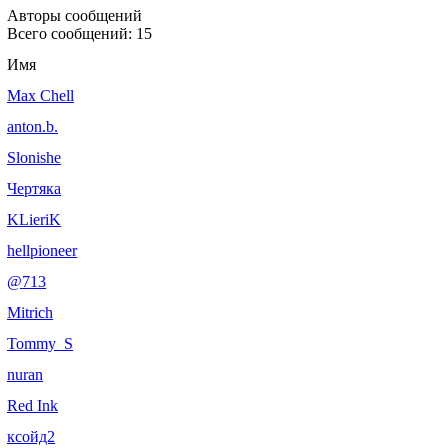
Авторы сообщений
Всего сообщений: 15
Имя
Max Chell
anton.b.
Slonishe
Чертяка
KLieriK
hellpioneer
@713
Mitrich
Tommy_S
nuran
Red Ink
ксойд2