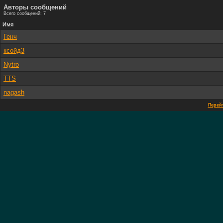
Авторы сообщений
Всего сообщений: 7
Имя
Генч
ксойд3
Nytro
TTS
nagash
Перейт