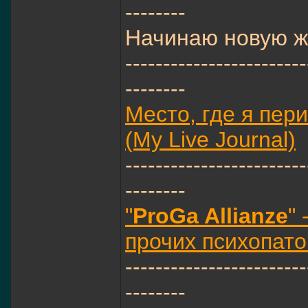
--------
Начинаю новую жи
------------------------
--------
Место, где я пер
(My Live Journal)
------------------------
--------
"
ProGa Allianze
"
прочих психопато
------------------------
--------