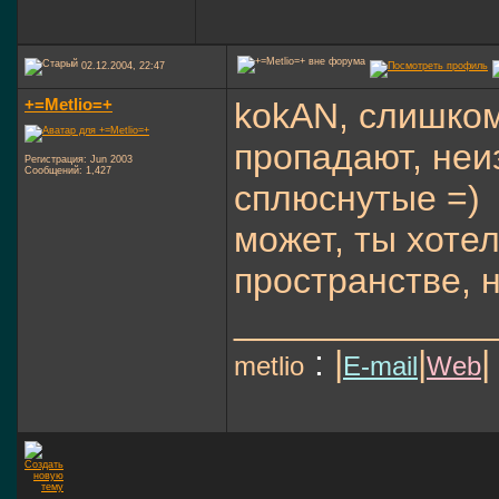
02.12.2004, 22:47
+=Metlio=+
kokAN, слишком
пропадают, неи
Регистрация: Jun 2003
Сообщений: 1,427
сплюснутые =)
может, ты хотел
пространстве, н
_____________
:
|
|
|
metlio
E-mail
Web