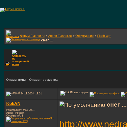
Форум Flasher.ru
>
Архив Flasher.ru
>
Обсуждение
>
Flash-арт
снег ...
Опции темы
Опции просмотра
24.11.2004, 11:31
KokAN
снег ...
Регистрация: May 2001
Адрес: Россия
Сообщений: 1
http://www.nedr