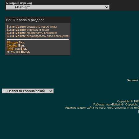
Быстрый переход
Ваши права в разделе
Вы
не можете
создавать новые темы
Вы
не можете
отвечать в темах
Вы
не можете
прикреплять вложения
Вы
не можете
редактировать свои сообщения
BB коды
Вкл.
Смайлы
Вкл.
[IMG]
код
Вкл.
HTML код
Выкл.
Часовой
Copyright © 19
Работает на vBulletin®. Copyright 
Администрация сайта не несёт ответственности за л