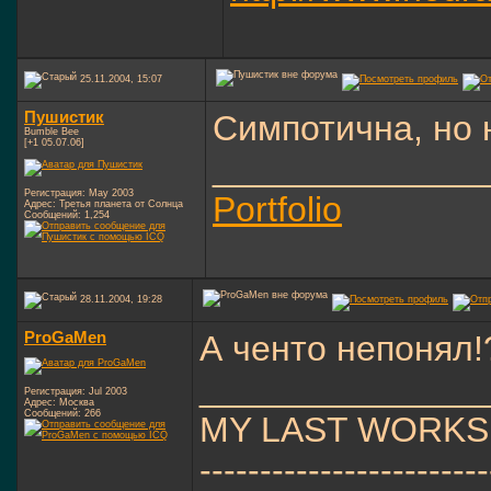
25.11.2004, 15:07
Пушистик
Симпотична, но 
Bumble Bee
[+1 05.07.06]
______________
Регистрация: May 2003
Portfolio
Адрес: Третья планета от Солнца
Сообщений: 1,254
28.11.2004, 19:28
ProGaMen
А ченто непонял!
______________
Регистрация: Jul 2003
Адрес: Москва
Сообщений: 266
MY LAST WORKS
------------------------