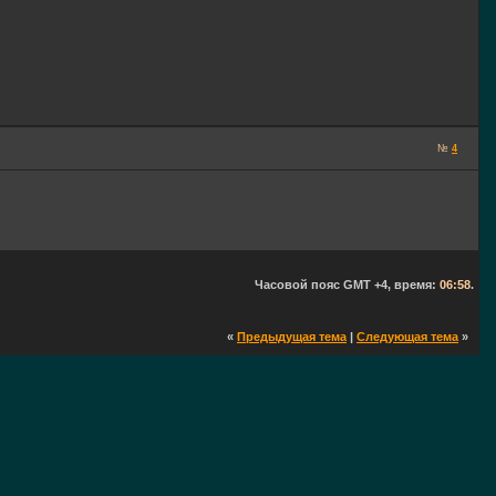
№
4
Часовой пояс GMT +4, время:
06:58
.
«
Предыдущая тема
|
Следующая тема
»