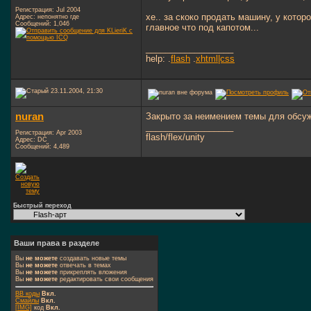
Регистрация: Jul 2004
хе.. за скоко продать машину, у котор
Адрес: непонятно где
Сообщений: 1,046
главное что под капотом...
__________________
help: .
flash
.
xhtml|css
23.11.2004, 21:30
nuran
Закрыто за неимением темы для обсу
__________________
Регистрация: Apr 2003
flash/flex/unity
Адрес: DC
Сообщений: 4,489
Быстрый переход
Ваши права в разделе
Вы
не можете
создавать новые темы
Вы
не можете
отвечать в темах
Вы
не можете
прикреплять вложения
Вы
не можете
редактировать свои сообщения
BB коды
Вкл.
Смайлы
Вкл.
[IMG]
код
Вкл.