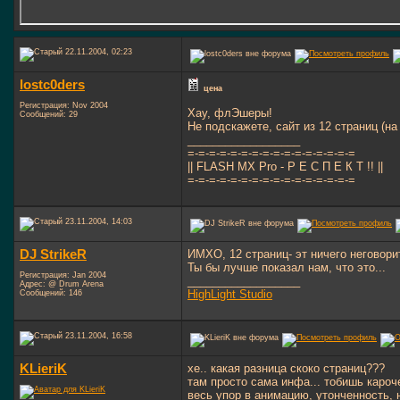
22.11.2004, 02:23
lostc0ders
цена
Регистрация: Nov 2004
Хау, флЭшеры!
Сообщений: 29
Не подскажете, сайт из 12 страниц (на
__________________
=-=-=-=-=-=-=-=-=-=-=-=-=-=-=-=
|| FLASH MX Pro - Р Е С П Е К Т !! ||
=-=-=-=-=-=-=-=-=-=-=-=-=-=-=-=
23.11.2004, 14:03
DJ StrikeR
ИМХО, 12 страниц- эт ничего неговорит
Ты бы лучше показал нам, что это...
Регистрация: Jan 2004
__________________
Адрес: @ Drum Arena
HighLight Studio
Сообщений: 146
23.11.2004, 16:58
KLieriK
хе.. какая разница скоко страниц???
там просто сама инфа... тобишь кароче
весь упор в анимацию, утонченность, н