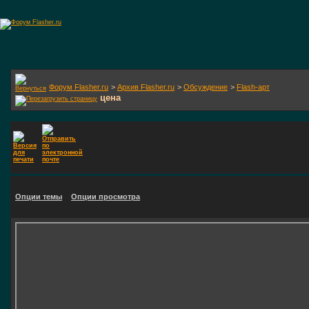
Форум Flasher.ru
>
Архив Flasher.ru
>
Обсуждение
>
Flash-арт
цена
Опции темы
Опции просмотра