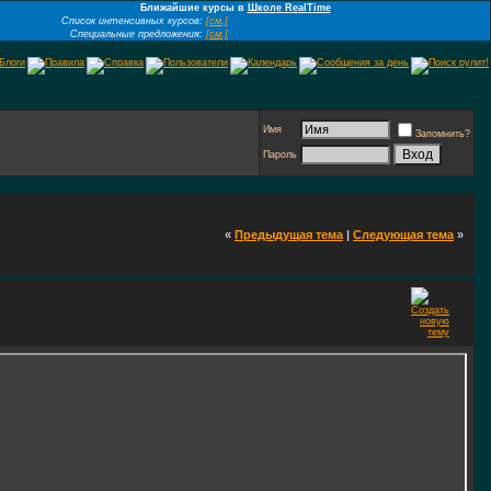
Ближайшие курсы в
Школе RealTime
Список интенсивных курсов:
[см.]
Специальные предложения:
[см.]
Имя
Запомнить?
Пароль
«
Предыдущая тема
|
Следующая тема
»