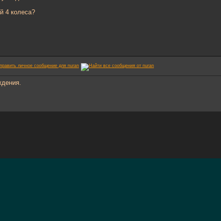
ой 4 колеса?
ждения.