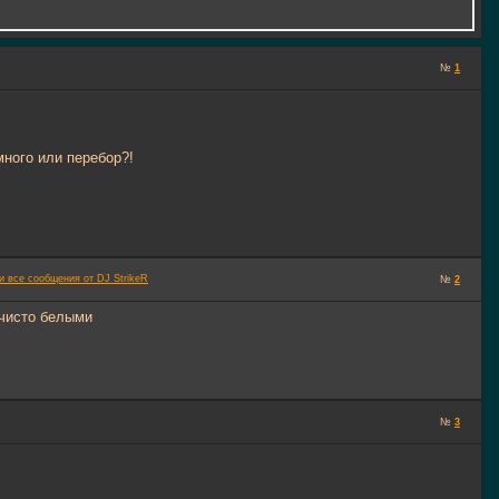
№
1
много или перебор?!
№
2
и чисто белыми
№
3