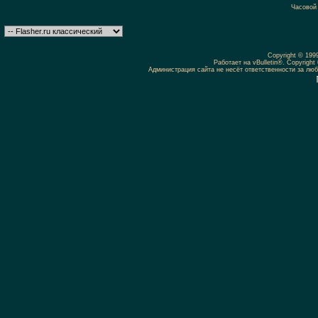
Часовой
Copyright © 19
Работает на vBulletin®. Copyright 
Администрация сайта не несёт ответственности за л