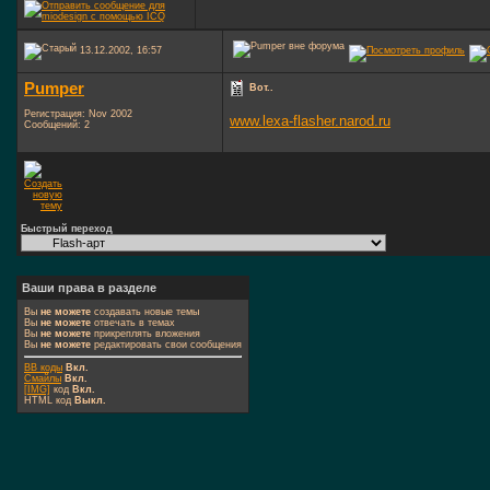
13.12.2002, 16:57
Pumper
Вот..
Регистрация: Nov 2002
www.lexa-flasher.narod.ru
Сообщений: 2
Быстрый переход
Ваши права в разделе
Вы
не можете
создавать новые темы
Вы
не можете
отвечать в темах
Вы
не можете
прикреплять вложения
Вы
не можете
редактировать свои сообщения
BB коды
Вкл.
Смайлы
Вкл.
[IMG]
код
Вкл.
HTML код
Выкл.