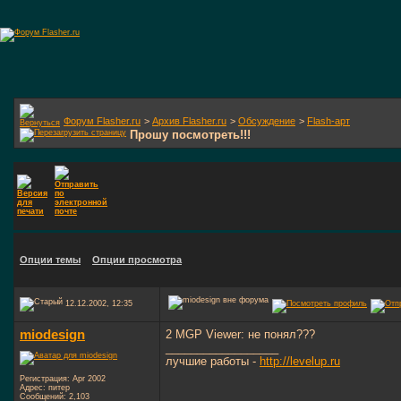
Форум Flasher.ru
>
Архив Flasher.ru
>
Обсуждение
>
Flash-арт
Прошу посмотреть!!!
Опции темы
Опции просмотра
12.12.2002, 12:35
miodesign
2 MGP Viewer: не понял???
__________________
лучшие работы -
http://levelup.ru
Регистрация: Apr 2002
Адрес: питер
Сообщений: 2,103