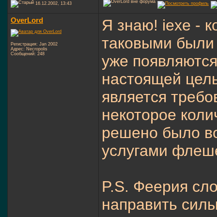
16.12.2002, 13:43
OverLord
Я знаю! iexe - 
таковыми были 
Регистрация: Jan 2002
Адрес: Necropolis
Сообщений: 248
уже появляются
настоящей цель
является требо
некоторое коли
решено было в
услугами флеш
P.S. Феерия сл
направить силы