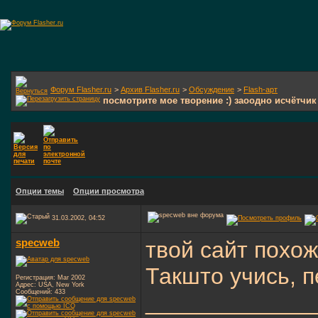
Форум Flasher.ru
>
Архив Flasher.ru
>
Обсуждение
>
Flash-арт
посмотрите мое творение :) заоодно исчётчик
Опции темы
Опции просмотра
31.03.2002, 04:52
specweb
твой сайт похож
Такшто учись, 
Регистрация: Mar 2002
Адрес: USA, New York
Сообщений: 433
_____________