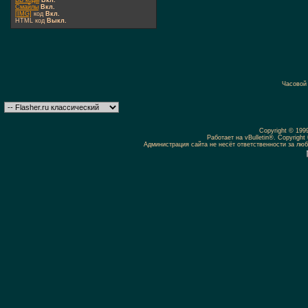
BB коды
Вкл.
Смайлы
Вкл.
[IMG]
код
Вкл.
HTML код
Выкл.
Часовой
Copyright © 19
Работает на vBulletin®. Copyright 
Администрация сайта не несёт ответственности за л