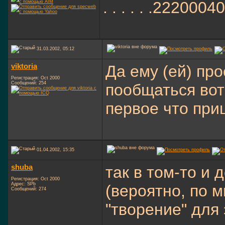
. . . . . .22200040W
31.03.2002, 05:12
viktoria
Да ему (ей) пр
Регистрация: Oct 2000
Сообщений: 254
пообщаться вот
первое что приш
01.04.2002, 15:35
shuba
так в том-то и 
Регистрация: Oct 2000
Адрес: SPb
(вероятно, по 
Сообщений: 274
"творение" для 