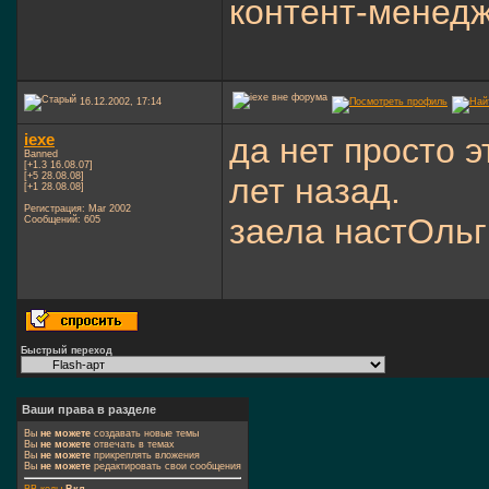
контент-менед
16.12.2002, 17:14
iexe
да нет просто 
Banned
[+1.3 16.08.07]
[+5 28.08.08]
лет назад.
[+1 28.08.08]
Регистрация: Mar 2002
заела настОль
Сообщений: 605
Быстрый переход
Ваши права в разделе
Вы
не можете
создавать новые темы
Вы
не можете
отвечать в темах
Вы
не можете
прикреплять вложения
Вы
не можете
редактировать свои сообщения