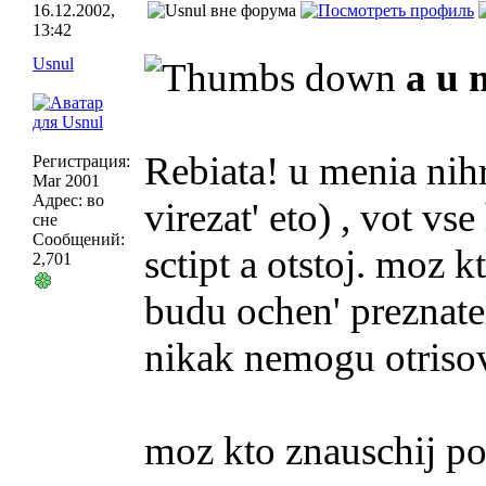
16.12.2002,
13:42
Usnul
a u 
Rebiata! u menia nih
Регистрация:
Mar 2001
Адрес: во
virezat' eto) , vot vs
сне
Сообщений:
sctipt a otstoj. moz k
2,701
budu ochen' preznate
nikak nemogu otrisovk
moz kto znauschij po