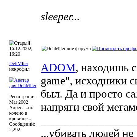
sleeper...
16.12.2002,
16:20
DeliMIter
ADOM
, находишь с
некрофил
game", исходники с
был. Да и просто с
Регистрация:
Mar 2002
напряги свой мегамо
Адрес: ...по
колено в
________________
кровище...
Сообщений:
2,292
...убивать людей не