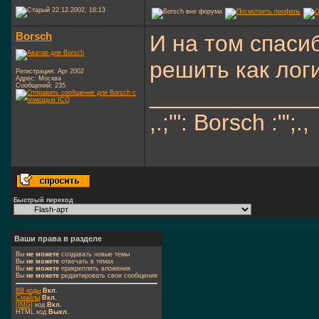
22.12.2002, 18:13
Borsch
И на том спасиб
решить как логич
Регистрация: Apr 2002
Адрес: Москва
Сообщений: 235
_____________
,.;'": Borsch :"';.,
Быстрый переход
Ваши права в разделе
Вы
не можете
создавать новые темы
Вы
не можете
отвечать в темах
Вы
не можете
прикреплять вложения
Вы
не можете
редактировать свои сообщения
BB коды
Вкл.
Смайлы
Вкл.
[IMG]
код
Вкл.
HTML код
Выкл.