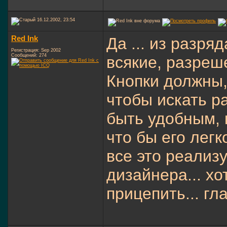
16.12.2002, 23:54
Red Ink
Да ... из разря
Регистрация: Sep 2002
Сообщений: 274
всякие, разреш
Кнопки должны,
чтобы искать р
быть удобным, 
что бы его лег
все это реализу
дизайнера... хо
прицепить... г