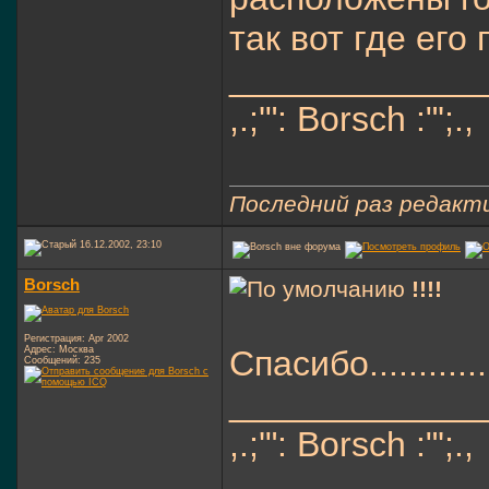
так вот где ег
_____________
,.;'": Borsch :"';.,
Последний раз редакти
16.12.2002, 23:10
Borsch
!!!!
Регистрация: Apr 2002
Адрес: Москва
Спасибо..............
Сообщений: 235
_____________
,.;'": Borsch :"';.,