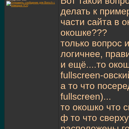
Вот такой вопро
делать к приме
части сайта в 
окошке???
только вопрос и
логичнее, прав
и ещё....то око
fullscreen-овски
а то что посере
fullscreen)...
то окошко что с
ф то что сверху
расположены го