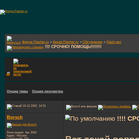
Форум Flasher.ru
>
Архив Flasher.ru
>
Обсуждение
>
Flash-арт
!!!! СРОЧНО! ПОМОЩЬ!!!!!!!!!
Опции темы
Опции просмотра
16.12.2002, 14:51
Borsch
!!!! С
Регистрация: Apr 2002
Адрес: Москва
Сообщений: 235