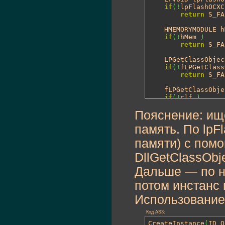
if
(
!
lpFlashOCXC
return
 S_FA
	HMEMORYMODULE 
if
(
!
hMem 
)
return
 S_FA
	LPGetClassObje
if
(
!
fLPGetClass
return
 S_FA
	fLPGetClassObje
if
(
!
clf 
)
return
 S_FA
Пояснение: ище
	HRESULT hr = c
память. По lpF
	clf->Release
(
)
;

	isInit = hr == S_OK;

памяти) с пом
return
 hr;

DllGetClassObje
}
Дальше — по н
потом инстанс 
Использование
Код AS3:
CreateInstance
(
ID_O