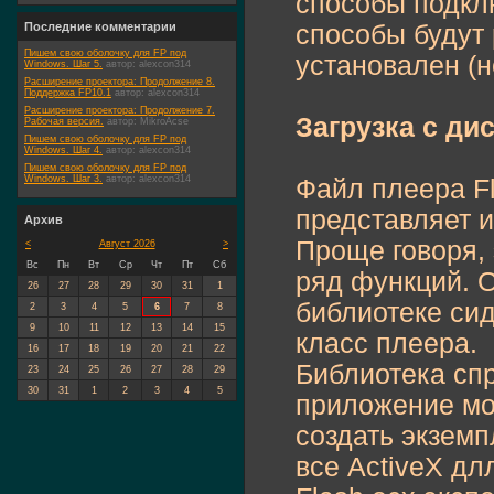
способы подкл
Последние комментарии
способы будут 
Пишем свою оболочку для FP под
установален (н
Windows. Шаг 5.
автор:
alexcon314
Расширение проектора: Продолжение 8.
Поддержка FP10.1
автор:
alexcon314
Расширение проектора: Продолжение 7.
Загрузка с дис
Рабочая версия.
автор:
MikroAcse
Пишем свою оболочку для FP под
Windows. Шаг 4.
автор:
alexcon314
Пишем свою оболочку для FP под
Windows. Шаг 3.
автор:
alexcon314
Файл плеера Fl
представляет 
Архив
Проще говоря, 
<
Август 2026
>
Вс
Пн
Вт
Ср
Чт
Пт
Сб
ряд функций. О
26
27
28
29
30
31
1
библиотеке сид
2
3
4
5
6
7
8
9
10
11
12
13
14
15
класс плеера.
16
17
18
19
20
21
22
Библиотека сп
23
24
25
26
27
28
29
30
31
1
2
3
4
5
приложение мож
создать экземп
все ActiveX дл