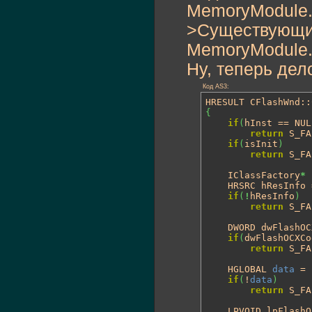
MemoryModule.
>Существующи
MemoryModule.h
Ну, теперь дел
Код AS3:
HRESULT CFlashWnd::
{
if
(
hInst == NUL
return
 S_FA
if
(
isInit
)
return
 S_FA
	IClassFactory
*
 
	HRSRC hResInfo
if
(
!
hResInfo
)
return
 S_FA
	DWORD dwFlashO
if
(
dwFlashOCXCo
return
 S_FA
	HGLOBAL 
data
 = 
if
(
!
data
)
return
 S_FA
	LPVOID lpFlash