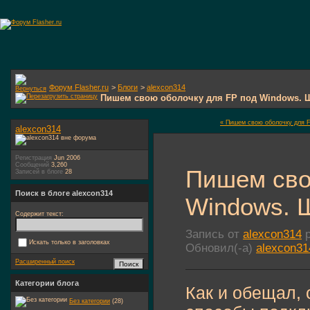
Форум Flasher.ru
>
Блоги
>
alexcon314
Пишем свою оболочку для FP под Windows. Ш
« Пишем свою оболочку для F
alexcon314
Регистрация
Jun 2006
Сообщений
3,260
Пишем сво
Записей в блоге
28
Поиск в блоге alexcon314
Windows. Ш
Содержит текст:
Запись от
alexcon314
р
Искать только в заголовках
Обновил(-а)
alexcon31
Расширенный поиск
Категории блога
Как и обещал,
Без категории
(28)