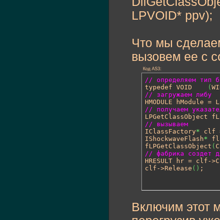
DllGetClassObje
LPVOID* ppv);
Что мы сделаем
вызовем ее с 
Код AS3:
// определяем тип б

typedef VOID	
(
WI
// загружаем либу 

HMODULE hModule = 
// получаем указате

LPGetClassObject f
// вызываем

IClassFactory
*
 clf 
IShockwaveFlash
*
 fl
fLPGetClassObject
(
C
// фабрика создет д

HRESULT hr = clf->
clf->Release
(
)
;
Включим этот 