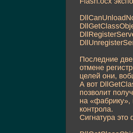
Flash.ocx эксп
DllCanUnloadN
DllGetClassObje
DllRegisterServ
DllUnregisterSer
Последние две 
отмене регистр
целей они, воб
А вот DllGetCla
позволит получ
на «фабрику», 
контрола.
Сигнатура это 