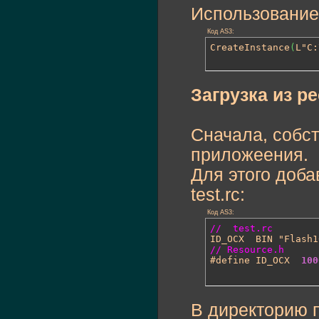
Использование
Код AS3:
CreateInstance
(
L"C:
Загрузка из р
Сначала, собст
приложеения.
Для этого доба
test.rc:
Код AS3:
//  test.rc 
// Resource.h

#define ID_OCX	
100
В директорию п