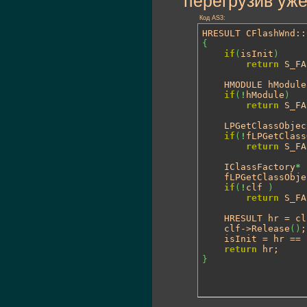
перегрузив уже
Код AS3:
HRESULT CFlashWnd::
{
if
(
isInit
)
return
 S_FA
	HMODULE hModul
if
(
!
hModule
)
return
 S_FA
	LPGetClassObje
if
(
!
fLPGetClass
return
 S_FA
	IClassFactory
*
 
	fLPGetClassObje
if
(
!
clf 
)
return
 S_FA
	HRESULT hr = c
	clf->Release
(
)
;

	isInit = hr == S_OK;

return
}