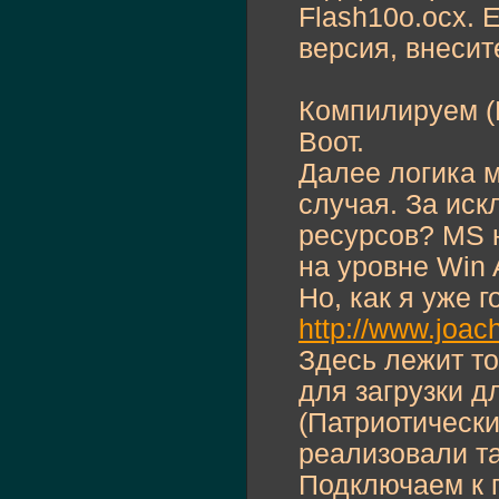
Flash10o.ocx. 
версия, внесит
Компилируем (F
Воот.
Далее логика 
случая. За иск
ресурсов? MS 
на уровне Win 
Но, как я уже 
http://www.joac
Здесь лежит то
для загрузки д
(Патриотически
реализовали та
Подключаем к 